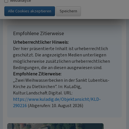
Webanalyse
Historischer Zeitraum
Beginn 1800 bis 1900
Empfohlene Zitierweise
Urheberrechtlicher Hinweis
Der hier präsentierte Inhalt ist urheberrechtlich
geschützt. Die angezeigten Medien unterliegen
möglicherweise zusätzlichen urheberrechtlichen
Bedingungen, die an diesen ausgewiesen sind.
Empfohlene Zitierweise
„Zwei Weihwasserbecken in der Sankt Lubentius-
Kirche zu Dietkirchen”. In: KuLaDig,
Kultur.Landschaft.Digital. URL:
https://www.kuladig.de/Objektansicht/KLD-
290216
(Abgerufen: 10. August 2026)