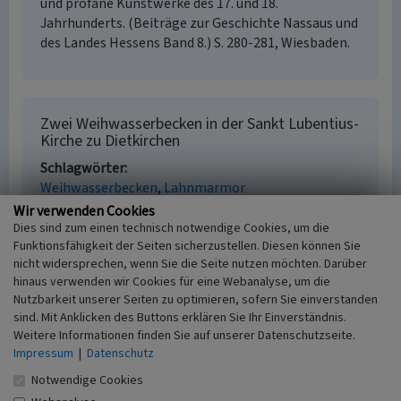
und profane Kunstwerke des 17. und 18.
Jahrhunderts. (Beiträge zur Geschichte Nassaus und
des Landes Hessens Band 8.) S. 280-281, Wiesbaden.
Zwei Weihwasserbecken in der Sankt Lubentius-
Kirche zu Dietkirchen
Schlagwörter
Weihwasserbecken
Lahnmarmor
Straße / Hausnummer
Wir verwenden Cookies
Herrenberg
Dies sind zum einen technisch notwendige Cookies, um die
Funktionsfähigkeit der Seiten sicherzustellen. Diesen können Sie
Ort
nicht widersprechen, wenn Sie die Seite nutzen möchten. Darüber
65553 Limburg - Dietkirchen
hinaus verwenden wir Cookies für eine Webanalyse, um die
Fachsicht(en)
Nutzbarkeit unserer Seiten zu optimieren, sofern Sie einverstanden
Kulturlandschaftspflege
sind. Mit Anklicken des Buttons erklären Sie Ihr Einverständnis.
Erfassungsmaßstab
Weitere Informationen finden Sie auf unserer Datenschutzseite.
i.d.R. 1:5.000 (größer als 1:20.000)
Impressum
|
Datenschutz
Erfassungsmethode
Notwendige Cookies
Literaturauswertung