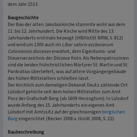
dem Jahr 1513.
Baugeschichte
Der Bau der alten Jakobuskirche stammte wohl aus dem
11. bis 12. Jahrhundert. Die Kirche wird Mitte des 13.
Jahrhunderts erstmals bezeugt (HBHistSt NRW, S. 812)
und wird um 1300 auch im
Liber valoris ecclesiarum
Coloniensis dioceses
erwähnt, dem Eigentums- und
Steuerverzeichnis der Diözese Köln. Als Nebenpatrozinien
sind die beiden frühchristlichen Märtyrer St. Martin und St.
Pankratius überliefert, was auf ältere Vorgängergebäude
des frühen Mittelalters schließen lässt.
Der kirchlich zum damaligen Dekanat Deutz zählende Ort
Lülsdorf gehörte seit dem hohen Mittelalter zum Amt
Porz der Grafschaft Berg (ab 1609 Herzogtum). In Lülsdorf
wurde Anfang des 15. Jahrhunderts ein eigenes Amt
Lülsdorf mit Amtssitz auf der gleichnamigen
bergischen
Burg
eingerichtet (Becker 2008 u. Holdt 2008, S. 22).
Baubeschreibung