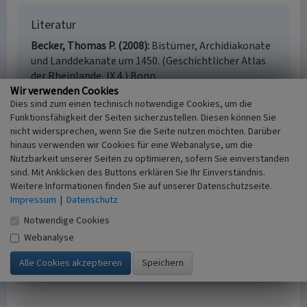
Literatur
Becker, Thomas P. (2008)
Bistümer, Archidiakonate
und Landdekanate um 1450. (Geschichtlicher Atlas
der Rheinlande, IX.4.) Bonn.
Wir verwenden Cookies
Groten, Manfred; Johanek, Peter; Reininghaus,
Dies sind zum einen technisch notwendige Cookies, um die
Wilfried; Wensky, Margret / Landschaftsverband
Funktionsfähigkeit der Seiten sicherzustellen. Diesen können Sie
Rheinland; Landschaftsverband Westfalen-Lippe
nicht widersprechen, wenn Sie die Seite nutzen möchten. Darüber
(Hrsg.) (2006)
Handbuch der Historischen Stätten
hinaus verwenden wir Cookies für eine Webanalyse, um die
Nordrhein-Westfalen. (3. völlig neu bearbeitete
Nutzbarkeit unserer Seiten zu optimieren, sofern Sie einverstanden
Auflage). (HbHistSt NRW, Kröners Taschenausgabe,
sind. Mit Anklicken des Buttons erklären Sie Ihr Einverständnis.
Band 273.) S. 811-812, Stuttgart.
Weitere Informationen finden Sie auf unserer Datenschutzseite.
Holdt, Ulrike (2008)
Die Entwicklung des
Impressum
|
Datenschutz
Territoriums Berg. (Geschichtlicher Atlas der
Notwendige Cookies
Rheinlande, V.16.) Bonn.
Webanalyse
Imgrund, Bernd (2010)
111 Orte im Kölner Umland,
die man gesehen haben muss. S. 166-167, Köln.