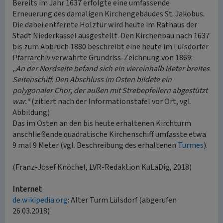
Bereits im Jahr 1637 erfolgte eine umfassende
Erneuerung des damaligen Kirchengebäudes St. Jakobus.
Die dabei entfernte Holztür wird heute im Rathaus der
Stadt Niederkassel ausgestellt. Den Kirchenbau nach 1637
bis zum Abbruch 1880 beschreibt eine heute im Lülsdorfer
Pfarrarchiv verwahrte Grundriss-Zeichnung von 1869:
„An der Nordseite befand sich ein viereinhalb Meter breites
Seitenschiff. Den Abschluss im Osten bildete ein
polygonaler Chor, der außen mit Strebepfeilern abgestützt
war.“
(zitiert nach der Informationstafel vor Ort, vgl.
Abbildung)
Das im Osten an den bis heute erhaltenen Kirchturm
anschließende quadratische Kirchenschiff umfasste etwa
9 mal 9 Meter (vgl. Beschreibung des erhaltenen
Turmes
).
(Franz-Josef Knöchel, LVR-Redaktion KuLaDig, 2018)
Internet
de.wikipedia.org
: Alter Turm Lülsdorf (abgerufen
26.03.2018)