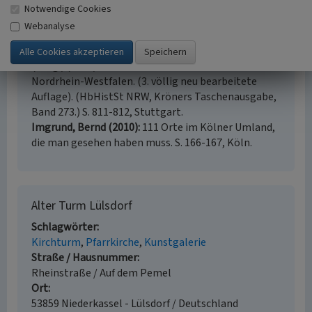
Notwendige Cookies
Groten, Manfred; Johanek, Peter; Reininghaus,
Webanalyse
Wilfried; Wensky, Margret / Landschaftsverband
Rheinland; Landschaftsverband Westfalen-Lippe
(Hrsg.) (2006)
Handbuch der Historischen Stätten
Nordrhein-Westfalen. (3. völlig neu bearbeitete
Auflage). (HbHistSt NRW, Kröners Taschenausgabe,
Band 273.) S. 811-812, Stuttgart.
Imgrund, Bernd (2010)
111 Orte im Kölner Umland,
die man gesehen haben muss. S. 166-167, Köln.
Alter Turm Lülsdorf
Schlagwörter
Kirchturm
Pfarrkirche
Kunstgalerie
Straße / Hausnummer
Rheinstraße / Auf dem Pemel
Ort
53859 Niederkassel - Lülsdorf / Deutschland