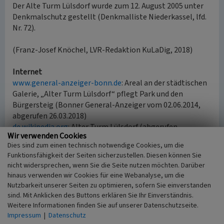
Der Alte Turm Lülsdorf wurde zum 12. August 2005 unter
Denkmalschutz gestellt (Denkmalliste Niederkassel, lfd.
Nr. 72).
(Franz-Josef Knöchel, LVR-Redaktion KuLaDig, 2018)
Internet
www.general-anzeiger-bonn.de
: Areal an der städtischen
Galerie, „Alter Turm Lülsdorf“ pflegt Park und den
Bürgersteig (Bonner General-Anzeiger vom 02.06.2014,
abgerufen 26.03.2018)
de.wikipedia.org
: Alter Turm Lülsdorf (abgerufen
Wir verwenden Cookies
26.03.2018)
Dies sind zum einen technisch notwendige Cookies, um die
de.wikipedia.org
: Liste der Baudenkmäler in Niederkassel
Funktionsfähigkeit der Seiten sicherzustellen. Diesen können Sie
(abgerufen 26.03.2018)
nicht widersprechen, wenn Sie die Seite nutzen möchten. Darüber
www.ig-alter-turm-luelsdorf.de
: Interessengemeinschaft
hinaus verwenden wir Cookies für eine Webanalyse, um die
„Alter Turm Lülsdorf e.V“ (abgerufen 26.03.2018,. Inhalt
Nutzbarkeit unserer Seiten zu optimieren, sofern Sie einverstanden
nicht mehr verfügbar 27.02.2024)
sind. Mit Anklicken des Buttons erklären Sie Ihr Einverständnis.
Weitere Informationen finden Sie auf unserer Datenschutzseite.
Impressum
|
Datenschutz
Literatur