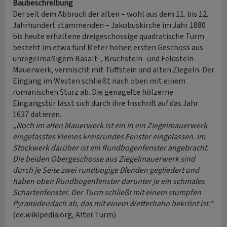
Baubeschreibung
Der seit dem Abbruch der alten – wohl aus dem 11. bis 12.
Jahrhundert stammenden – Jakobuskirche im Jahr 1880
bis heute erhaltene dreigeschossige quadratische Turm
besteht im etwa fünf Meter hohen ersten Geschoss aus
unregelmäßigem Basalt-, Bruchstein- und Feldstein-
Mauerwerk, vermischt mit Tuffstein und alten Ziegeln. Der
Eingang im Westen schließt nach oben mit einem
romanischen Sturz ab. Die genagelte hölzerne
Eingangstür lässt sich durch ihre Inschrift auf das Jahr
1637 datieren.
„Noch im alten Mauerwerk ist ein in ein Ziegelmauerwerk
eingefasstes kleines kreisrundes Fenster eingelassen. Im
Stockwerk darüber ist ein Rundbogenfenster angebracht.
Die beiden Obergeschosse aus Ziegelmauerwerk sind
durch je Seite zwei rundbogige Blenden gegliedert und
haben oben Rundbogenfenster darunter je ein schmales
Schartenfenster. Der Turm schließt mit einem stumpfen
Pyramidendach ab, das mit einem Wetterhahn bekrönt ist.“
(de.wikipedia.org, Alter Turm)