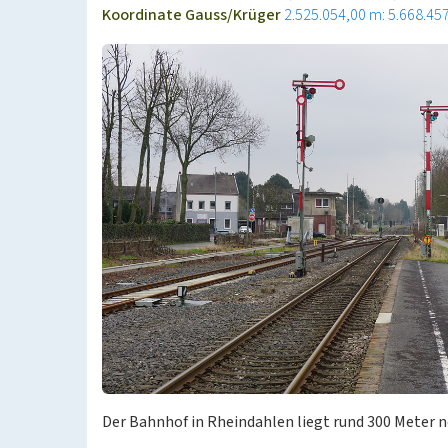
Koordinate Gauss/Krüger
2.525.054,00 m: 5.668.45
Der Bahnhof in Rheindahlen liegt rund 300 Meter n