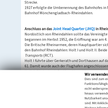
Strecke.
1927 erfolgte die Umbenennung des Bahnhofes in M
Bahnhof Mönchengladbach-Rheindahlen.
Anschluss an das
Joint Head Quarter (JHQ)
in Rhei
Nordöstlich von Rheindahlen sollte das Vereinigt
begannen im Herbst 1952, die Eröffnung war am 4.
Die Britische Rheinarmee, deren Hauptquartier sic
den Bahnhof Rheindahlen: Holt I und Holt II. Bei
Transports
(RCT).
Holt I führte über Gerkerath und Dorthausen auf 
61. Damit wurde auch der Flughafen angeschlossen
Holt II führte durch Grotherath und Vossen und en
Wir verwende
Gleisende befand sich auch kleine Lokwerkstatt.
Dies sind zum e
Dem Verkehr dienten zahlreiche Diesellokomotive
Funktionsfähigke
Wehrmachtsbeständen kamen (beispielsweise Baure
nicht widerspre
General
genannte Dieseltriebwagen mit der Betrie
hinaus verwende
VT 36 3628, der ursprünglich aus Litauen stammte 
Nutzbarkeit uns
Litauen „201“. Sie waren 1937 von MAN in Nürnber
sind. Mit Anklic
Weitere Informa