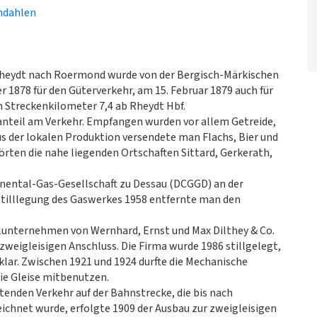
indahlen
Rheydt nach Roermond wurde von der Bergisch-Märkischen
1878 für den Güterverkehr, am 15. Februar 1879 auch für
n Streckenkilometer 7,4 ab Rheydt Hbf.
anteil am Verkehr. Empfangen wurden vor allem Getreide,
s der lokalen Produktion versendete man Flachs, Bier und
rten die nahe liegenden Ortschaften Sittard, Gerkerath,
nental-Gas-Gesellschaft zu Dessau (DCGGD) an der
Stilllegung des Gaswerkes 1958 entfernte man den
lunternehmen von Wernhard, Ernst und Max Dilthey & Co.
zweigleisigen Anschluss. Die Firma wurde 1986 stillgelegt,
klar. Zwischen 1921 und 1924 durfte die Mechanische
ie Gleise mitbenutzen.
den Verkehr auf der Bahnstrecke, die bis nach
ichnet wurde, erfolgte 1909 der Ausbau zur zweigleisigen