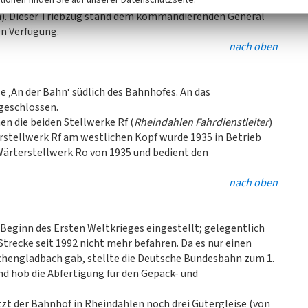
eutsche Bundesbahn aus, danach kamen sie nach Maldegem
ten). Dieser Triebzug stand dem kommandierenden General
en Verfügung.
nach oben
 ‚An der Bahn‘ südlich des Bahnhofes. An das
geschlossen.
n die beiden Stellwerke Rf (
Rheindahlen Fahrdienstleiter
)
terstellwerk Rf am westlichen Kopf wurde 1935 in Betrieb
rterstellwerk Ro von 1935 und bedient den
nach oben
Beginn des Ersten Weltkrieges eingestellt; gelegentlich
trecke seit 1992 nicht mehr befahren. Da es nur einen
hengladbach gab, stellte die Deutsche Bundesbahn zum 1.
d hob die Abfertigung für den Gepäck- und
zt der Bahnhof in Rheindahlen noch drei Gütergleise (von