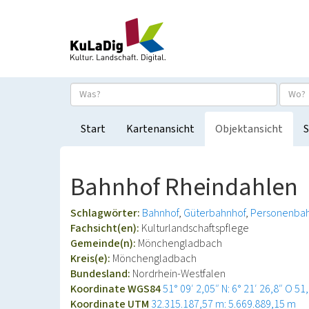
Start
Kartenansicht
Objektansicht
S
Bahnhof Rheindahlen
Schlagwörter:
Bahnhof
Güterbahnhof
Personenba
Fachsicht(en):
Kulturlandschaftspflege
Gemeinde(n):
Mönchengladbach
Kreis(e):
Mönchengladbach
Bundesland:
Nordrhein-Westfalen
Koordinate WGS84
51° 09′ 2,05″ N: 6° 21′ 26,8″ O
51
Koordinate UTM
32.315.187,57 m: 5.669.889,15 m