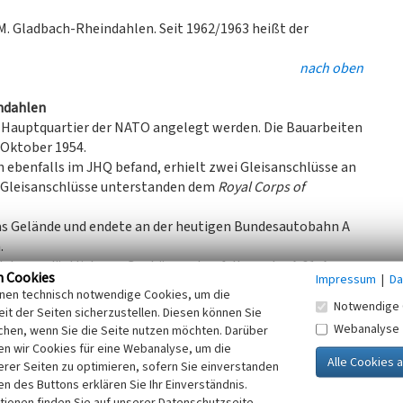
. Gladbach-Rheindahlen. Seit 1962/1963 heißt der
nach oben
ndahlen
e Hauptquartier der NATO angelegt werden. Die Bauarbeiten
 Oktober 1954.
h ebenfalls im JHQ befand, erhielt zwei Gleisanschlüsse an
de Gleisanschlüsse unterstanden dem
Royal Corps of
das Gelände und endete an der heutigen Bundesautobahn A
.
dete nordöstlich von Genhüsen ebenfalls an der A 61. Am
n Cookies
Impressum
|
Da
inen technisch notwendige Cookies, um die
n, von denen einige noch aus ehemaligen
Notwendige 
it der Seiten sicherzustellen. Diesen können Sie
ihe V 36). Interessantester Wagen war sicherlich der
Webanalyse
chen, wenn Sie die Seite nutzen möchten. Darüber
bs-Nummer 636 801/936 801. Der 636 801 ist der ehemalige
n wir Cookies für eine Webanalyse, um die
und dort die Nummer „A24“ erhalten hatte; der VS hieß in
erer Seiten zu optimieren, sofern Sie einverstanden
g hergestellt und 1955/56 von Talbot in Aachen umgebaut
ken des Buttons erklären Sie Ihr Einverständnis.
tionen finden Sie auf unserer Datenschutzseite.