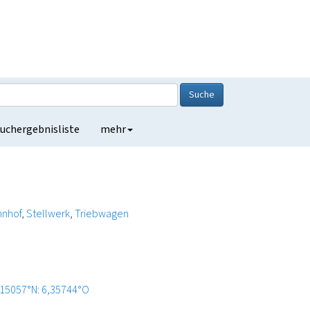
Suche
uchergebnisliste
mehr
hnhof
Stellwerk
Triebwagen
,15057°N: 6,35744°O