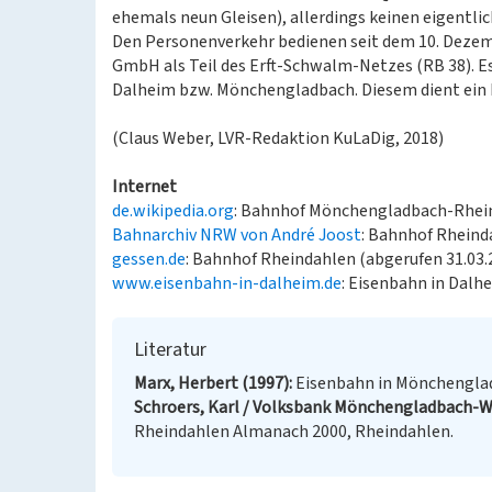
ehemals neun Gleisen), allerdings keinen eigentl
Den Personenverkehr bedienen seit dem 10. Dezemb
GmbH als Teil des Erft-Schwalm-Netzes (RB 38). E
Dalheim bzw. Mönchengladbach. Diesem dient ein
(Claus Weber, LVR-Redaktion KuLaDig, 2018)
Internet
de.wikipedia.org
: Bahnhof Mönchengladbach-Rhein
Bahnarchiv NRW von André Joost
: Bahnhof Rheind
gessen.de
: Bahnhof Rheindahlen (abgerufen 31.03.
www.eisenbahn-in-dalheim.de
: Eisenbahn in Dalh
Literatur
Marx, Herbert (1997)
Eisenbahn in Mönchengla
Schroers, Karl / Volksbank Mönchengladbach-We
Rheindahlen Almanach 2000, Rheindahlen.