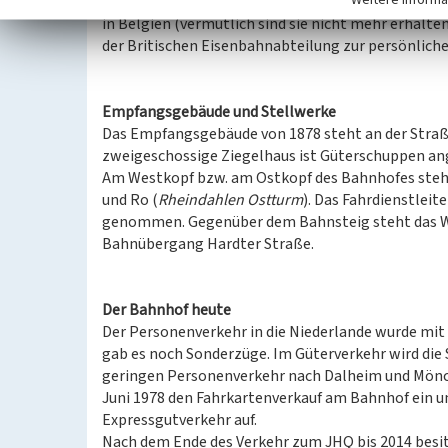
worden. Zum 1. Oktober 1976 musterten sie die D
in Belgien (vermutlich sind sie nicht mehr erhal
der Britischen Eisenbahnabteilung zur persönlich
Empfangsgebäude und Stellwerke
Das Empfangsgebäude von 1878 steht an der Straße
zweigeschossige Ziegelhaus ist Güterschuppen an
Am Westkopf bzw. am Ostkopf des Bahnhofes stehe
und Ro (
Rheindahlen Ostturm
). Das Fahrdienstlei
genommen. Gegenüber dem Bahnsteig steht das Wä
Bahnübergang Hardter Straße.
Der Bahnhof heute
Der Personenverkehr in die Niederlande wurde mit 
gab es noch Sonderzüge. Im Güterverkehr wird die S
geringen Personenverkehr nach Dalheim und Mönc
Juni 1978 den Fahrkartenverkauf am Bahnhof ein un
Expressgutverkehr auf.
Nach dem Ende des Verkehr zum JHQ bis 2014 besit