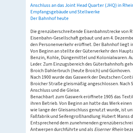
Anschluss an das Joint Head Quarter (JHQ) in Rhe
Empfangsgebäude und Stellwerke
Der Bahnhof heute
Die grenzüberschreitende Eisenbahnstrecke von 
Eisenbahn-Gesellschaft gebaut und am 4. Dezember 
den Personenverkehr eröffnet. Der Bahnhof liegt i
Von Beginn an stellte der Güterverkehr den Haupt
Benzin, Kohle, Düngemittel und Kolonialwaren. Au
Leder. Zum Einzugsbereich des Güterbahnhofs gehö
Broich Dahlerbruch (heute Broich) und Günhoven.
Nach 1900 wurde das Gaswerk der Deutschen Conti
Broicher Straße gleismäßig angeschlossen. Nach 
Anschluss und die Gleise.
Benachbart zum Gaswerk eröffnete 1905 das Texti
ihren Betrieb. Von Beginn an hatte das Werk einen 
wie lange der Gleisanschluss genutzt wurde, ist un
Faßfabrik und Seifengroßhandlung Hubert Manss d
Entsprechend dem zunehmenden grenzüberschreiten
Antwerpen durchführte und als
Eiserner Rhein
beze