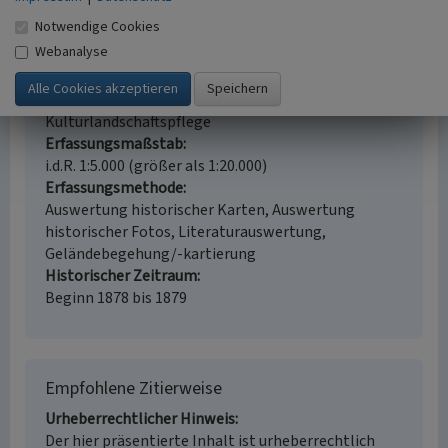
Straße / Hausnummer
Notwendige Cookies
An der Bahn 22
Webanalyse
Ort
41179 Mönchengladbach - Rheindahlen
Fachsicht(en)
Kulturlandschaftspflege
Erfassungsmaßstab
i.d.R. 1:5.000 (größer als 1:20.000)
Erfassungsmethode
Auswertung historischer Karten, Auswertung
historischer Fotos, Literaturauswertung,
Geländebegehung/-kartierung
Historischer Zeitraum
Beginn 1878 bis 1879
Empfohlene Zitierweise
Urheberrechtlicher Hinweis
Der hier präsentierte Inhalt ist urheberrechtlich