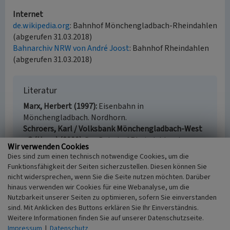
Internet
de.wikipedia.org
: Bahnhof Mönchengladbach-Rheindahlen
(abgerufen 31.03.2018)
Bahnarchiv NRW von André Joost
: Bahnhof Rheindahlen
(abgerufen 31.03.2018)
Literatur
Marx, Herbert (1997)
Eisenbahn in
Mönchengladbach. Nordhorn.
Schroers, Karl / Volksbank Mönchengladbach-West
eG (Hrsg.) (2000)
Der Bahnhof Rheindahlen. In:
Wir verwenden Cookies
Rheindahlen Almanach 2000, Rheindahlen.
Dies sind zum einen technisch notwendige Cookies, um die
Funktionsfähigkeit der Seiten sicherzustellen. Diesen können Sie
nicht widersprechen, wenn Sie die Seite nutzen möchten. Darüber
hinaus verwenden wir Cookies für eine Webanalyse, um die
Empfangsgebäude Bahnhof Rheindahlen
Nutzbarkeit unserer Seiten zu optimieren, sofern Sie einverstanden
sind. Mit Anklicken des Buttons erklären Sie Ihr Einverständnis.
Schlagwörter
Weitere Informationen finden Sie auf unserer Datenschutzseite.
Empfangsgebäude
Bahnhof
Wohnhaus
Impressum
|
Datenschutz