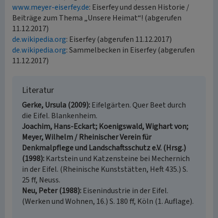
www.meyer-eiserfey.de
: Eiserfey und dessen Historie /
Beiträge zum Thema „Unsere Heimat“! (abgerufen
11.12.2017)
de.wikipedia.org
: Eiserfey (abgerufen 11.12.2017)
de.wikipedia.org
: Sammelbecken in Eiserfey (abgerufen
11.12.2017)
Literatur
Gerke, Ursula (2009)
Eifelgärten. Quer Beet durch
die Eifel. Blankenheim.
Joachim, Hans-Eckart; Koenigswald, Wighart von;
Meyer, Wilhelm / Rheinischer Verein für
Denkmalpflege und Landschaftsschutz e.V. (Hrsg.)
(1998)
Kartstein und Katzensteine bei Mechernich
in der Eifel. (Rheinische Kunststätten, Heft 435.) S.
25 ff, Neuss.
Neu, Peter (1988)
Eisenindustrie in der Eifel.
(Werken und Wohnen, 16.) S. 180 ff, Köln (1. Auflage).