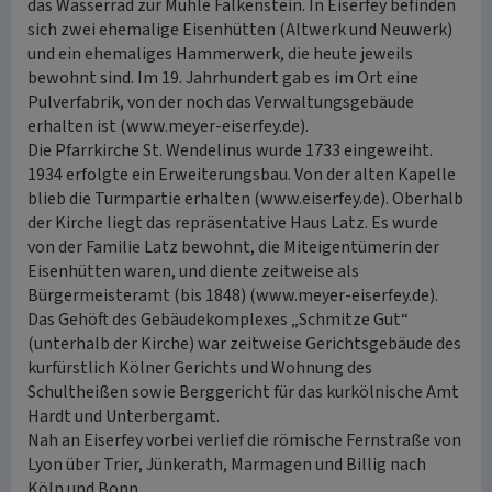
das Wasserrad zur Mühle Falkenstein. In Eiserfey befinden
sich zwei ehemalige Eisenhütten (Altwerk und Neuwerk)
und ein ehemaliges Hammerwerk, die heute jeweils
bewohnt sind. Im 19. Jahrhundert gab es im Ort eine
Pulverfabrik, von der noch das Verwaltungsgebäude
erhalten ist (www.meyer-eiserfey.de).
Die Pfarrkirche St. Wendelinus wurde 1733 eingeweiht.
1934 erfolgte ein Erweiterungsbau. Von der alten Kapelle
blieb die Turmpartie erhalten (www.eiserfey.de). Oberhalb
der Kirche liegt das repräsentative Haus Latz. Es wurde
von der Familie Latz bewohnt, die Miteigentümerin der
Eisenhütten waren, und diente zeitweise als
Bürgermeisteramt (bis 1848) (www.meyer-eiserfey.de).
Das Gehöft des Gebäudekomplexes „Schmitze Gut“
(unterhalb der Kirche) war zeitweise Gerichtsgebäude des
kurfürstlich Kölner Gerichts und Wohnung des
Schultheißen sowie Berggericht für das kurkölnische Amt
Hardt und Unterbergamt.
Nah an Eiserfey vorbei verlief die römische Fernstraße von
Lyon über Trier, Jünkerath, Marmagen und Billig nach
Köln und Bonn.