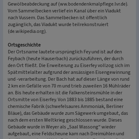
Gewölbeabdeckung auf (ww.bodendenkmalpflege.lvr.de).
Vom Sammelbecken verlief ein Kanal über ein Viadukt
nach Vussem. Das Sammelbecken ist öffentlich
zugänglich, das Viadukt wurde teilrekonstruiert
(de.wikipedia.org).
Ortsgeschichte
Der Ortsname lautete ursprünglich Fey und ist auf den
Feybach (heute Hauserbach) zurückzuführen, der durch
den Ort fließt. Die Erweiterung zu Eiserfey vollzog sich im
Spätmittelalter aufgrund der ansässigen Eisengewinnung
und -verarbeitung. Der Bach hat auf dieser Länge von rund
2 km ein Gefälle von 70 m und trieb zuweilen 16 Mühlräder
an. Bis heute erhalten ist die Falkensteinsmühle in der
Ortsmitte von Eiserfey. Von 1883 bis 1885 bestand eine
chemische Fabrik (schwefelsaures Ammoniak, Berliner
Bläue), das Gebäude wurde zum Sägewerk umgebaut, das
nach dem ersten Weltkrieg geschlossen wurde. Dieses
Gebäude wurde in Weyer als „Saal Wassong“ wieder
aufgebaut, eine Feldscheune kam nach Dreimühlen und