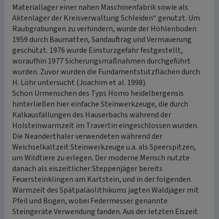
Materiallager einer nahen Maschinenfabrik sowie als
Aktenlager der Kreisverwaltung Schleiden“ genutzt. Um
Raubgrabungen zu verhindern, wurde der Höhlenboden
1959 durch Baumatten, Sandauftrag und Vermauerung
geschützt. 1976 wurde Einsturzgefahr festgestellt,
woraufhin 1977 Sicherungsmaßnahmen durchgeführt
wurden. Zuvor wurden die Fundamentstützflächen durch
H. Löhr untersucht (Joachim et al. 1998).
Schon Urmenschen des Typs Homo heidelbergensis
hinterließen hier einfache Steinwerkzeuge, die durch
Kalkausfällungen des Hauserbachs während der
Holsteinwarmzeit im Travertin eingeschlossen wurden.
Die Neanderthaler verwendeten während der
Weichselkaltzeit Steinwerkzeuge u.a. als Speerspitzen,
um Wildtiere zu erlegen. Der moderne Mensch nutzte
danach als eiszeitlicher Steppenjäger bereits
Feuersteinklingen am Kartstein, und in der folgenden
Warmzeit des Spätpaläolithikums jagten Waldjäger mit
Pfeil und Bogen, wobei Federmesser genannte
Steingeräte Verwendung fanden. Aus der letzten Eiszeit