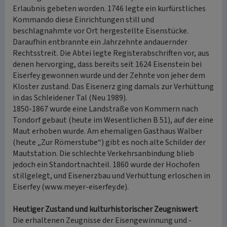
Erlaubnis gebeten worden. 1746 legte ein kurfürstliches
Kommando diese Einrichtungen still und
beschlagnahmte vor Ort hergestellte Eisenstücke.
Daraufhin entbrannte ein Jahrzehnte andauernder
Rechtsstreit. Die Abtei legte Registerabschriften vor, aus
denen hervorging, dass bereits seit 1624 Eisenstein bei
Eiserfey gewonnen wurde und der Zehnte von jeher dem
Kloster zustand. Das Eisenerz ging damals zur Verhüttung
in das Schleidener Tal (Neu 1989).
1850-1867 wurde eine Landstraße von Kommern nach
Tondorf gebaut (heute im Wesentlichen B 51), auf der eine
Maut erhoben wurde. Am ehemaligen Gasthaus Walber
(heute „Zur Römerstube“) gibt es noch alte Schilder der
Mautstation. Die schlechte Verkehrsanbindung blieb
jedoch ein Standortnachteil. 1860 wurde der Hochofen
stillgelegt, und Eisenerzbau und Verhüttung erloschen in
Eiserfey (www.meyer-eiserfey.de).
Heutiger Zustand und kulturhistorischer Zeugniswert
Die erhaltenen Zeugnisse der Eisengewinnung und -