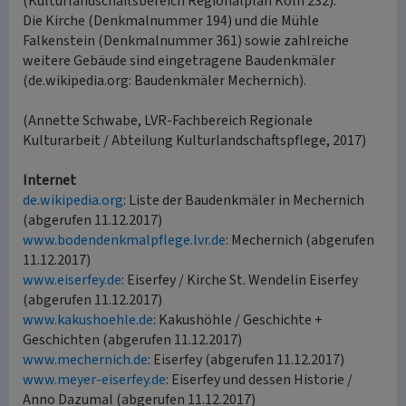
(Kulturlandschaftsbereich Regionalplan Köln 232).
Die Kirche (Denkmalnummer 194) und die Mühle
Falkenstein (Denkmalnummer 361) sowie zahlreiche
weitere Gebäude sind eingetragene Baudenkmäler
(de.wikipedia.org: Baudenkmäler Mechernich).
(Annette Schwabe, LVR-Fachbereich Regionale
Kulturarbeit / Abteilung Kulturlandschaftspflege, 2017)
Internet
de.wikipedia.org
: Liste der Baudenkmäler in Mechernich
(abgerufen 11.12.2017)
www.bodendenkmalpflege.lvr.de
: Mechernich (abgerufen
11.12.2017)
www.eiserfey.de
: Eiserfey / Kirche St. Wendelin Eiserfey
(abgerufen 11.12.2017)
www.kakushoehle.de
: Kakushöhle / Geschichte +
Geschichten (abgerufen 11.12.2017)
www.mechernich.de
: Eiserfey (abgerufen 11.12.2017)
www.meyer-eiserfey.de
: Eiserfey und dessen Historie /
Anno Dazumal (abgerufen 11.12.2017)