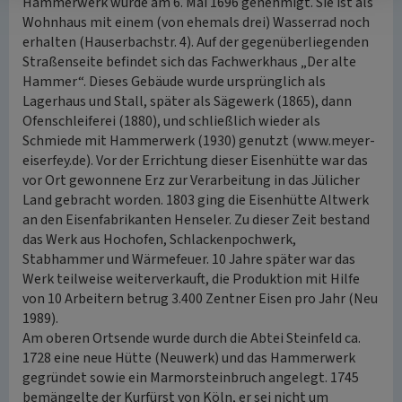
Hammerwerk wurde am 6. Mai 1696 genehmigt. Sie ist als
Wohnhaus mit einem (von ehemals drei) Wasserrad noch
erhalten (Hauserbachstr. 4). Auf der gegenüberliegenden
Straßenseite befindet sich das Fachwerkhaus „Der alte
Hammer“. Dieses Gebäude wurde ursprünglich als
Lagerhaus und Stall, später als Sägewerk (1865), dann
Ofenschleiferei (1880), und schließlich wieder als
Schmiede mit Hammerwerk (1930) genutzt (www.meyer-
eiserfey.de). Vor der Errichtung dieser Eisenhütte war das
vor Ort gewonnene Erz zur Verarbeitung in das Jülicher
Land gebracht worden. 1803 ging die Eisenhütte Altwerk
an den Eisenfabrikanten Henseler. Zu dieser Zeit bestand
das Werk aus Hochofen, Schlackenpochwerk,
Stabhammer und Wärmefeuer. 10 Jahre später war das
Werk teilweise weiterverkauft, die Produktion mit Hilfe
von 10 Arbeitern betrug 3.400 Zentner Eisen pro Jahr (Neu
1989).
Am oberen Ortsende wurde durch die Abtei Steinfeld ca.
1728 eine neue Hütte (Neuwerk) und das Hammerwerk
gegründet sowie ein Marmorsteinbruch angelegt. 1745
bemängelte der Kurfürst von Köln, er sei nicht um