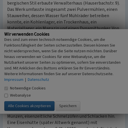
bergischen Stil erbaute Verwalterhaus (Hauserbachstr. 9).
Das Werk umfasste insgesamt zwei Pulvermühlen, einen
Stauweiher, dessen Wasser fünf Mühlräder betreiben
konnte, ein Kohlenlager, ein Trockenhaus, ein
Materiallager, ein Magazin und einen Dynamitbunker. Von
Wir verwenden Cookies
den ehemaligen Gebäuden sind Mauerreste mittlerweile
Dies sind zum einen technisch notwendige Cookies, um die
Bestandteil eines privaten Parkgeländes (www.meyer-
Funktionsfähigkeit der Seiten sicherzustellen. Diesen können Sie
eiserfey.de).
nicht widersprechen, wenn Sie die Seite nutzen möchten. Darüber
hinaus verwenden wir Cookies für eine Webanalyse, um die
Eisenverarbeitung
Nutzbarkeit unserer Seiten zu optimieren, sofern Sie einverstanden
In Eiserfey befinden sich neben zahlreichen Steinbrüchen
sind. Mit Anklicken des Buttons erklären Sie Ihr Einverständnis.
und Pingen die Reste zweier ehemaliger Eisenhütten und
Weitere Informationen finden Sie auf unserer Datenschutzseite.
eines ehemaligen Hammerwerks. Die erhaltenen Gebäude
Impressum
|
Datenschutz
werden heute jeweils bewohnt. Im 19. Jahrhundert gab es
Notwendige Cookies
im Ort eine Pulverfabrik, von der noch das
Webanalyse
Verwaltungsgebäude vorhanden ist. Die Braun- und
Roteisenerze rund um Eiserfey wurden bereits in
vorrömischer Zeit abgebaut. Darauf deuten keltische
Münzen, eisenzeitliche Schmelzöfen und Schlacken hin.
Eine Eisenhütte (später Altwerk genannt) mit