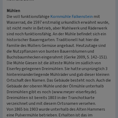
Mühlen
Die voll funktionsfähige
Kornmühle Falkenstein
mit
Wasserrad, die 1597 erstmalig urkundlich erwähnt wurde,
ist nicht mehr in Betrieb, aber Mahlwerk und Räderwerk
sind noch funktionsfähig. An der Mühle befindet sich ein
historischer Bauerngarten. Traditionell hat hier die
Familie des Müllers Gemüse angebaut. Heutzutage sind
die Nutzpflanzen von bunten Bauernblumen und
Buchsbaumhecken eingerahmt (Gerke 2009, S. 142–151).
Die Mühle Giesen ist die älteste Mühle im südlich von
Eiserfey gelegenen Dreimühlen. Sie hatte ursprünglich 3
hintereinanderliegende Mühlräder und gab dieser kleinen
Ortschaft den Namen. Das Gebäude besteht noch. Auch die
Gebäude der oberen Mühle und der Ölmühle unterhalb
Dreimühlen gibt es noch (www.meyer-eiserfey.de).
Dreimühlen ist bereits 1803 in der Tranchotkarte
verzeichnet und mit diesem Ortsnamen versehen.
Von 1865 bis 1903 wurde unterhalb des Alten Hammers
eine Pulvermühle betrieben. Erhalten ist das im