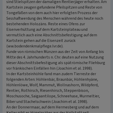
sind Stielspitzen der damaligen Rentierjäger erhalten. Am
Kartstein zeugen gefundene Pfeilspitzen und Reste von
Tongefäßen von dem auch hier erfolgten Prozess der
Sesshaftwerdung des Menschen während des heute noch
bestehenden Holozäns. Reste eines Ofens zur
Eisenverhüttung auf dem Kartsteinplateau und
vermutlich auch eine Abschnittsbefestigung auf dem
Kartstein gehen auf die Eisenzeit zurück
(ww.bodendenkmalpflege.lvr.de).
Funde von römischen Münzen aus der Zeit von Anfang bis
Mitte des 4. Jahrhunderts n. Chr. deuten auf eine Nutzung
dieser Abschnittsbefestigung als spätrömische Fliehburg
vor fränkischen Einfällen hin (Joachim et al. 1998).
In der Kartsteinhöhle fand man zudem Tierreste der
folgenden Arten: Höhlenbär, Braunbär, Höhlenhyäne,
Höhlenlöwe, Wolf, Mammut, Wollnashorn, Wildpferd,
Rentier, Rothirsch, Riesenhirsch, Steppenbison,
Moschusoche, Saigaantilope, Schneehase, Murmeltier,
Biber und Stachelschwein (Joachim et al. 1998).
An der Donnermaar, auf dem Hermesberg und auf dem
Keller gibt es Hügelgräber aus der Hallstattzeit