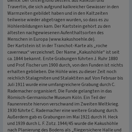
diente. Der Untergrund besteht aus Kalktuff und
Travertin, die sich aufgrund kalkreicher Gewässer in den
Warmzeiten gebildet haben und in den Kaltzeiten
teilweise wieder abgetragen wurden, so dass es zu
Höhlenbildungen kam. Der Kartstein gehört zu den
ältesten nachgewiesenen Aufenthaltsorten des
Menschen in Europa (www.kakushoehle.de).
Der Kartstein ist in der Tranchot-Karte als „roche
caverneux“ verzeichnet. Der Name „Kakushöhle“ ist seit
ca. 1844 bekannt. Erste Grabungen führten J. Ruhr 1880
und Prof. Fischer um 1900 durch, von den Funden ist nichts
erhalten geblieben. Die Höhle wies zu dieser Zeit noch
reichlich Stalagmiten und Stalaktiten auf. Von Februar bis
Juli 1911 wurde eine umfangreichere Grabung durch C.
Rademacher organisiert. Die Funde gelangten in das
Römisch-Germanische Museum Köln. Ein Teil der
Faunenreste hiervon verschwand im Zweiten Weltkrieg.
1930 führte C. Rademacher eine weitere Grabung durch.
Außerdem gab es Grabungen im Mai 1921 durch H. Heck
und 1939 durch L. F. Zotz. 1944/45 wurde die Kakushöhle
nach Planierung des Bodens als „fliegersichere Halle und