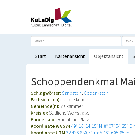
Start
Kartenansicht
Objektansicht
S
Schoppendenkmal Ma
Schlagwörter:
Sandstein
Gedenkstein
Fachsicht(en):
Landeskunde
Gemeinde(n):
Maikammer
Kreis(e):
Südliche Weinstraße
Bundesland:
Rheinland-Pfalz
Koordinate WGS84
49° 18′ 14,15″ N: 8° 07′ 54,25″ O
Koordinate UTM
32.436.880,71 m: 5.461.605,85 m