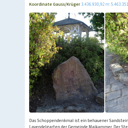
Koordinate Gauss/Krüger
3.436.930,92 m: 5.463.35
Das Schoppendenkmal ist ein behauener Sandsteinf
Lavendelgarten der Gemeinde Maikammer. Der Stei