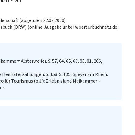
ler) 2020)
derschaft (abgerufen 22.07.2020)
erbuch (DRW) (online-Ausgabe unter woerterbuchnetz.de)
ammer=Alsterweiler. S. 57, 64, 65, 66, 80, 81, 206,
 Heimaterzählungen. S. 158. S. 135, Speyer am Rhein.
o für Tourismus (o.J.)
Erlebnisland Maikammer -
er.