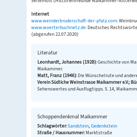
Sellemols (Historienfreunde Maikammer-Alsterwei
Internet
www.weinderbruderschaft-der-pfalz.com
: Weinbru
www.woerterbuchnetz.de
: Deutsches Rechtswört
(abgerufen 22.07.2020)
Literatur
Leonhardt, Johannes (1928)
Geschichte von Maik
Maikammer.
Matt, Franz (1946)
Die Wünschelrute und andere
Verein Südliche Weinstrasse Maikammer e.V.; Bür
Sehenswertes und Ausflugtipps. S. 14, Maikamm
Schoppendenkmal Maikammer
Schlagwörter
Sandstein
Gedenkstein
Straße / Hausnummer
Marktstraße