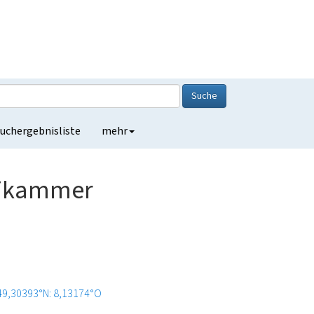
Suche
uchergebnisliste
mehr
ikammer
49,30393°N: 8,13174°O