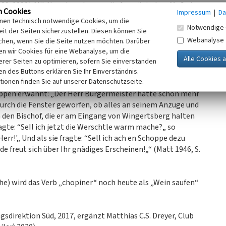
089-1090). Mit Napoleon kamen die französischen Maße in
n Cookies
Impressum
|
Da
entsprach 0,476 Litern. Nach der Franzosenzeit, bis zum
inen technisch notwendige Cookies, um die
h mit den „alten“ Maßen gerechnet. Der Schoppen
Notwendige 
it der Seiten sicherzustellen. Diesen können Sie
 (Leonhardt 1928, S. 206). Die Bezugsgröße war das
Webanalyse
chen, wenn Sie die Seite nutzen möchten. Darüber
rden war (Leonhardt 1928, S. 206). Im Jahr 1872 wurde das
n wir Cookies für eine Webanalyse, um die
 offizielle Bezeichnung für 0,5 Liter Inhalt eines Gefäßes.
erer Seiten zu optimieren, sofern Sie einverstanden
ken des Buttons erklären Sie Ihr Einverständnis.
tionen finden Sie auf unserer Datenschutzseite.
hoppen erwähnt: „Der Herr Bürgermeister hatte schon mehr
durch die Fenster geworfen, ob alles an seinem Anzuge und
n den Bischof, die er am Eingang von Wingertsberg halten
agte: “SeIl ich jetzt die Werschtle warm mache?„ so
rr!'„ Und als sie fragte: “Sell ich ach en Schoppe dezu
e freut sich über Ihr gnädiges Er­scheinen!„“ (Matt 1946, S.
) wird das Verb „chopiner“ noch heute als „Wein saufen“
direktion Süd, 2017, ergänzt Matthias C.S. Dreyer, Club