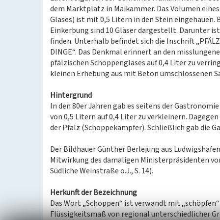
dem Marktplatz in Maikammer. Das Volumen eines
Glases) ist mit 0,5 Litern in den Stein eingehauen.
Einkerbung sind 10 Gläser dargestellt. Darunter is
finden. Unterhalb befindet sich die Inschrift „P
DINGE“. Das Denkmal erinnert an den misslungene
pfälzischen Schoppenglases auf 0,4 Liter zu verring
kleinen Erhebung aus mit Beton umschlossenen S
Hintergrund
In den 80er Jahren gab es seitens der Gastronomi
von 0,5 Litern auf 0,4 Liter zu verkleinern. Dage
der Pfalz (Schoppekämpfer). Schließlich gab die G
Der Bildhauer Günther Berlejung aus Ludwigshafen
Mitwirkung des damaligen Ministerpräsidenten vo
Südliche Weinstraße o.J., S. 14).
Herkunft der Bezeichnung
Das Wort „Schoppen“ ist verwandt mit „schöpfen“ u
Flüssigkeitsmaß von regional unterschiedlicher Gr