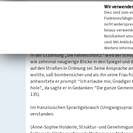
entsprechend; auch das Messgefäß“ (DRW XII Sp. 1
Wir verwende
die Pfalz. Der französische Schoppen (la chopine) 
Dies sind zum e
Jahre 1856, wurde in Maikammer-Alsterweiler noc
Funktionsfähigke
entsprach damals einem Volumen von 0,5625 Litern
nicht widerspre
„Fuder“, das damals auf 1080 Liter veranschlagt wo
hinaus verwende
metrische Maß eingeführt und der Schoppen galt als
Nutzbarkeit uns
sind. Mit Anklic
Weitere Informa
Trivia
In der Erzählung „Die Fahneschbitz.“ wird der Sc
wie zehnmal neugierige Blicke in den Spiegel und 
auf den Straßen in Ordnung sei. Seine Ansprache a
wollte, saß bombensicher und als ihn seine Frau fr
antwortete er prompt: “Ich erlaube mir, Gnädiger He
hole?„ da sagte er in Ge­danken: “Die ganze Gemeind
135).
Im französischen Sprachgebrauch (Umgangssprache
verstanden.
(Anne-Sophie Holderle, Struktur- und Genehmigungs