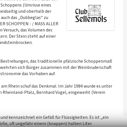
 Schoppens (Umrisse eines
 Beidseitig und oberhalb der
t auch das „Dubbeglas“ zu
FÄLZER SCHOPPEN - / MASS ALLER
n Versuch, das Volumen des
ern. Der Stein steht auf einer
andsteinbrocken.
e Bestrebungen, das traditionelle pfälzische Schoppenmaß
gen wehrten sich Bürger zusammen mit der Weinbruderschaft
astronomie das Vorhaben auf.
 am Rhein schuf das Denkmal. Im Jahr 1984 wurde es unter
n Rheinland-Pfalz, Bernhard Vogel, eingeweiht (Verein
nd kennzeichnet ein Gefäß für Flüssigkeiten. Es ist „ein
öße, oft ungefähr einem (knappen) halben Liter