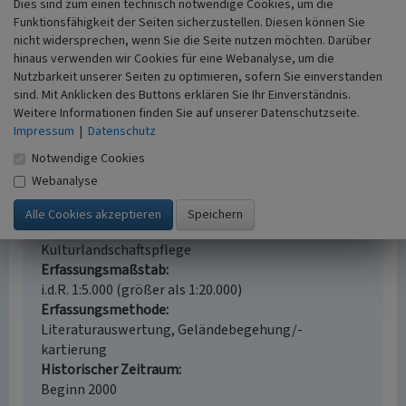
Dies sind zum einen technisch notwendige Cookies, um die
Literatur
Funktionsfähigkeit der Seiten sicherzustellen. Diesen können Sie
Verein Südliche Weinstrasse Maikammer e.V.; Büro
nicht widersprechen, wenn Sie die Seite nutzen möchten. Darüber
hinaus verwenden wir Cookies für eine Webanalyse, um die
für Tourismus (o.J.)
Erlebnisland Maikammer -
Nutzbarkeit unserer Seiten zu optimieren, sofern Sie einverstanden
Sehenswertes und Ausflugtipps. S. 13, Maikammer.
sind. Mit Anklicken des Buttons erklären Sie Ihr Einverständnis.
Weitere Informationen finden Sie auf unserer Datenschutzseite.
Impressum
|
Datenschutz
Notwendige Cookies
Plastik Klappmeter in Maikammer
Webanalyse
Schlagwörter
Plastik (visuelles Werk)
Fachsicht(en)
Kulturlandschaftspflege
Erfassungsmaßstab
i.d.R. 1:5.000 (größer als 1:20.000)
Erfassungsmethode
Literaturauswertung, Geländebegehung/-
kartierung
Historischer Zeitraum
Beginn 2000