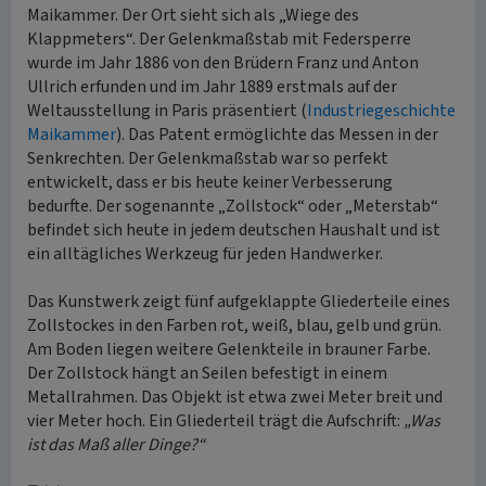
Maikammer. Der Ort sieht sich als „Wiege des
Klappmeters“. Der Gelenkmaßstab mit Federsperre
wurde im Jahr 1886 von den Brüdern Franz und Anton
Ullrich erfunden und im Jahr 1889 erstmals auf der
Weltausstellung in Paris präsentiert (
Industriegeschichte
Maikammer
). Das Patent ermöglichte das Messen in der
Senkrechten. Der Gelenkmaßstab war so perfekt
entwickelt, dass er bis heute keiner Verbesserung
bedurfte. Der sogenannte „Zollstock“ oder „Meterstab“
befindet sich heute in jedem deutschen Haushalt und ist
ein alltägliches Werkzeug für jeden Handwerker.
Das Kunstwerk zeigt fünf aufgeklappte Gliederteile eines
Zollstockes in den Farben rot, weiß, blau, gelb und grün.
Am Boden liegen weitere Gelenkteile in brauner Farbe.
Der Zollstock hängt an Seilen befestigt in einem
Metallrahmen. Das Objekt ist etwa zwei Meter breit und
vier Meter hoch. Ein Gliederteil trägt die Aufschrift:
„Was
ist das Maß aller Dinge?“