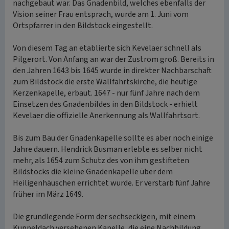
nachgebaut war. Das Gnadenbild, welches ebenfalls der
Vision seiner Frau entsprach, wurde am 1. Juni vom
Ortspfarrer in den Bildstock eingestellt.
Von diesem Tag an etablierte sich Kevelaer schnell als
Pilgerort. Von Anfang an war der Zustrom groß. Bereits in
den Jahren 1643 bis 1645 wurde in direkter Nachbarschaft
zum Bildstock die erste Wallfahrtskirche, die heutige
Kerzenkapelle, erbaut. 1647 - nur fünf Jahre nach dem
Einsetzen des Gnadenbildes in den Bildstock - erhielt
Kevelaer die offizielle Anerkennung als Wallfahrtsort.
Bis zum Bau der Gnadenkapelle sollte es aber noch einige
Jahre dauern. Hendrick Busman erlebte es selber nicht
mehr, als 1654 zum Schutz des von ihm gestifteten
Bildstocks die kleine Gnadenkapelle über dem
Heiligenhäuschen errichtet wurde. Er verstarb fünf Jahre
früher im März 1649.
Die grundlegende Form der sechseckigen, mit einem
Kuppeldach versehenen Kapelle, die eine Nachbildung