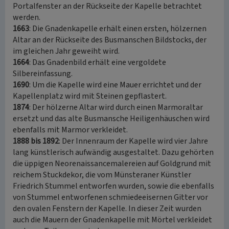
Portalfenster an der Rückseite der Kapelle betrachtet
werden.
1663
: Die Gnadenkapelle erhält einen ersten, hölzernen
Altar an der Rückseite des Busmanschen Bildstocks, der
im gleichen Jahr geweiht wird.
1664
: Das Gnadenbild erhält eine vergoldete
Silbereinfassung.
1690
: Um die Kapelle wird eine Mauer errichtet und der
Kapellenplatz wird mit Steinen gepflastert.
1874
: Der hölzerne Altar wird durch einen Marmoraltar
ersetzt und das alte Busmansche Heiligenhäuschen wird
ebenfalls mit Marmor verkleidet.
1888 bis 1892
: Der Innenraum der Kapelle wird vier Jahre
lang künstlerisch aufwändig ausgestaltet. Dazu gehörten
die üppigen Neorenaissancemalereien auf Goldgrund mit
reichem Stuckdekor, die vom Münsteraner Künstler
Friedrich Stummel entworfen wurden, sowie die ebenfalls
von Stummel entworfenen schmiedeeisernen Gitter vor
den ovalen Fenstern der Kapelle. In dieser Zeit wurden
auch die Mauern der Gnadenkapelle mit Mörtel verkleidet