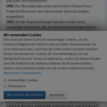
und zum Teil marmoriert.
1895
: Der Mosaikboden wird nach einem Entwurf von
Friedrich Stummel vom Venezianer Antonio Gobbo
ausgeführt.
1903
: Auf der Kapellenkuppel werden elektrische
Lämpchen installiert, die zu besonderen Gelegenheiten
leuchten.
Wir verwenden Cookies
1925
: Auf die Kuppel wir ein vergoldetes Kupferkreuz
Dies sind zum einen technisch notwendige Cookies, um die
aufgesetzt, das ebenfalls beleuchtet werden kann.
Funktionsfähigkeit der Seiten sicherzustellen. Diesen können Sie
1978 bis 1980
: Die Gnadenkapelle wird grundlegend
nicht widersprechen, wenn Sie die Seite nutzen möchten. Darüber
renoviert und restauriert. Vor allem die verrußten und zum
hinaus verwenden wir Cookies für eine Webanalyse, um die
Teil beschädigten Gemälde erlangen durch die
Nutzbarkeit unserer Seiten zu optimieren, sofern Sie einverstanden
sind. Mit Anklicken des Buttons erklären Sie Ihr Einverständnis.
Restaurierungsarbeiten wieder Ganzheit, Farbenpracht
Weitere Informationen finden Sie auf unserer Datenschutzseite.
und Leuchtkraft. Die Kombination aus Wand und
Impressum
|
Datenschutz
Deckengemälden, Stuckarbeiten und Angoldungen an
Wänden und im Hochaltarbereich verleihen dem
Notwendige Cookies
Innenraum der Kapelle bis heute eine überwältigend
Webanalyse
üppige Ensemblewirkung.
Winter 2011 bis Frühjahr 2012
: Der zum Teil stark
geschädigte Mosaikboden der Gnadenkapelle wird über
mehrere Monate aufwändig ausgebessert und restauriert.