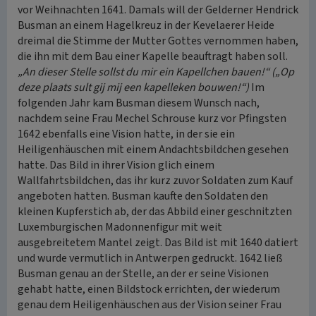
vor Weihnachten 1641. Damals will der Gelderner Hendrick
Busman an einem Hagelkreuz in der Kevelaerer Heide
dreimal die Stimme der Mutter Gottes vernommen haben,
die ihn mit dem Bau einer Kapelle beauftragt haben soll.
„An dieser Stelle sollst du mir ein Kapellchen bauen!“ („Op
deze plaats sult gij mij een kapelleken bouwen!“)
Im
folgenden Jahr kam Busman diesem Wunsch nach,
nachdem seine Frau Mechel Schrouse kurz vor Pfingsten
1642 ebenfalls eine Vision hatte, in der sie ein
Heiligenhäuschen mit einem Andachtsbildchen gesehen
hatte. Das Bild in ihrer Vision glich einem
Wallfahrtsbildchen, das ihr kurz zuvor Soldaten zum Kauf
angeboten hatten. Busman kaufte den Soldaten den
kleinen Kupferstich ab, der das Abbild einer geschnitzten
Luxemburgischen Madonnenfigur mit weit
ausgebreitetem Mantel zeigt. Das Bild ist mit 1640 datiert
und wurde vermutlich in Antwerpen gedruckt. 1642 ließ
Busman genau an der Stelle, an der er seine Visionen
gehabt hatte, einen Bildstock errichten, der wiederum
genau dem Heiligenhäuschen aus der Vision seiner Frau