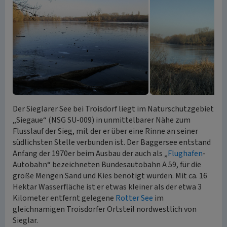
Der Sieglarer See bei Troisdorf liegt im Naturschutzgebiet
„Siegaue“ (NSG SU-009) in unmittelbarer Nähe zum
Flusslauf der Sieg, mit der er über eine Rinne an seiner
südlichsten Stelle verbunden ist. Der Baggersee entstand
Anfang der 1970er beim Ausbau der auch als „
Flughafen
-
Autobahn“ bezeichneten Bundesautobahn A 59, für die
große Mengen Sand und Kies benötigt wurden. Mit ca. 16
Hektar Wasserfläche ist er etwas kleiner als der etwa 3
Kilometer entfernt gelegene
Rotter See
im
gleichnamigen Troisdorfer Ortsteil nordwestlich von
Sieglar.