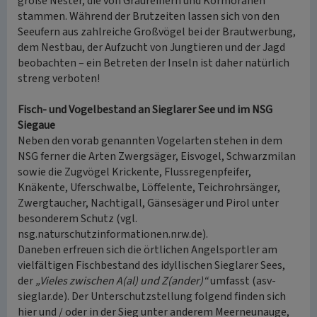
große Nester, die von Graureihern und Kormoranen
stammen. Während der Brutzeiten lassen sich von den
Seeufern aus zahlreiche Großvögel bei der Brautwerbung,
dem Nestbau, der Aufzucht von Jungtieren und der Jagd
beobachten – ein Betreten der Inseln ist daher natürlich
streng verboten!
Fisch- und Vogelbestand an Sieglarer See und im NSG
Siegaue
Neben den vorab genannten Vogelarten stehen in dem
NSG ferner die Arten Zwergsäger, Eisvogel, Schwarzmilan
sowie die Zugvögel Krickente, Flussregenpfeifer,
Knäkente, Uferschwalbe, Löffelente, Teichrohrsänger,
Zwergtaucher, Nachtigall, Gänsesäger und Pirol unter
besonderem Schutz (vgl.
nsg.naturschutzinformationen.nrw.de).
Daneben erfreuen sich die örtlichen Angelsportler am
vielfältigen Fischbestand des idyllischen Sieglarer Sees,
der
„Vieles zwischen A(al) und Z(ander)“
umfasst (asv-
sieglar.de). Der Unterschutzstellung folgend finden sich
hier und / oder in der Sieg unter anderem Meerneunauge,