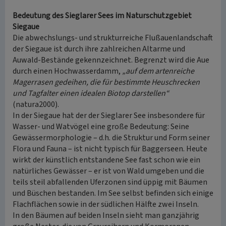
Bedeutung des Sieglarer Sees im Naturschutzgebiet
Siegaue
Die abwechslungs- und strukturreiche Flußauenlandschaft
der Siegaue ist durch ihre zahlreichen Altarme und
Auwald-Bestände gekennzeichnet. Begrenzt wird die Aue
durch einen Hochwasserdamm,
„auf dem artenreiche
Magerrasen gedeihen, die für bestimmte Heuschrecken
und Tagfalter einen idealen Biotop darstellen“
(natura2000).
In der Siegaue hat der der Sieglarer See insbesondere für
Wasser- und Watvögel eine große Bedeutung: Seine
Gewässermorphologie – d.h. die Struktur und Form seiner
Flora und Fauna – ist nicht typisch für Baggerseen. Heute
wirkt der künstlich entstandene See fast schon wie ein
natürliches Gewässer – er ist von Wald umgeben und die
teils steil abfallenden Uferzonen sind üppig mit Bäumen
und Büschen bestanden. Im See selbst befinden sich einige
Flachflächen sowie in der südlichen Hälfte zwei Inseln.
In den Bäumen auf beiden Inseln sieht man ganzjährig