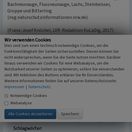
Bachneunauge, Flussneunauge, Lachs, Steinbeisser,
Groppe und Bitterling
(nsg.naturschutzinformationen.nrw.de).
(Franz-Josef Knöchel, LVR-Redaktion KuLaDig, 2017)
Wir verwenden Cookies
Internet
Dies sind zum einen technisch notwendige Cookies, um die
nsg.naturschutzinformationen.nrw.de
: Naturschutzgebiet
Funktionsfähigkeit der Seiten sicherzustellen. Diesen können Sie
Siegaue (SU-009) (abgerufen 23.01.2017)
nicht widersprechen, wenn Sie die Seite nutzen möchten. Darüber
natura2000-meldedok.naturschutzinformationen.nrw.de
:
hinaus verwenden wir Cookies für eine Webanalyse, um die
Siegaue und Siegmuendung, Natura 2000-Nr. DE-5208-301
Nutzbarkeit unserer Seiten zu optimieren, sofern Sie einverstanden
sind. Mit Anklicken des Buttons erklären Sie Ihr Einverständnis.
(abgerufen 23.01.2017)
Weitere Informationen finden Sie auf unserer Datenschutzseite.
asv-sieglar.de
: Angelsportverein Sieglar e.V., Sieglarer See
Impressum
|
Datenschutz
(abgerufen 30.01.2017)
de.wikipedia.org
: Siegaue und Siegmündung (abgerufen
Notwendige Cookies
30.01.2017)
Webanalyse
Sieglarer See im Naturschutzgebiet Siegaue
Schlagwörter