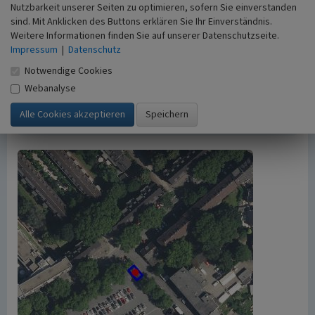
Nutzbarkeit unserer Seiten zu optimieren, sofern Sie einverstanden
möglicherweise zusätzlichen urheberrechtlichen
sind. Mit Anklicken des Buttons erklären Sie Ihr Einverständnis.
Bedingungen, die an diesen ausgewiesen sind.
Weitere Informationen finden Sie auf unserer Datenschutzseite.
Empfohlene Zitierweise
Impressum
|
Datenschutz
„Trinkhalle am Markt in Hochemmerich”. In:
Notwendige Cookies
KuLaDig, Kultur.Landschaft.Digital. URL:
Webanalyse
https://www.kuladig.de/Objektansicht/KLD-
263164
(Abgerufen: 9. August 2026)