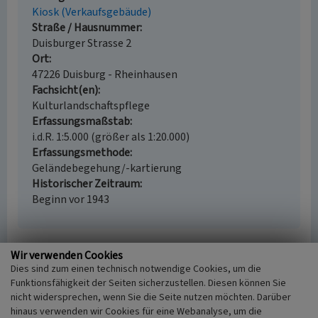
Kiosk (Verkaufsgebäude)
Straße / Hausnummer
Duisburger Strasse 2
Ort
47226 Duisburg - Rheinhausen
Fachsicht(en)
Kulturlandschaftspflege
Erfassungsmaßstab
i.d.R. 1:5.000 (größer als 1:20.000)
Erfassungsmethode
Geländebegehung/-kartierung
Historischer Zeitraum
Beginn vor 1943
Wir verwenden Cookies
Empfohlene Zitierweise
Dies sind zum einen technisch notwendige Cookies, um die
Funktionsfähigkeit der Seiten sicherzustellen. Diesen können Sie
Urheberrechtlicher Hinweis
nicht widersprechen, wenn Sie die Seite nutzen möchten. Darüber
Der hier präsentierte Inhalt ist urheberrechtlich
hinaus verwenden wir Cookies für eine Webanalyse, um die
geschützt. Die angezeigten Medien unterliegen