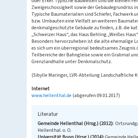
oder Erker. Typische Bauweisen sind die kleinen Fe
Zweigeschossigkeit sowie der Gebäudegrundriss i
Typische Baumaterialien sind Schiefer, Fachwerk u
bzw. Umbauten eine Vielfalt an weiteren Baumateri
denkmalgeschützte Gebäude zu finden, z.B. die kat
„Schweizer Haus“, das Haus Behling „Weißes Haus“
Besonders hervorzuheben ist die alte ehemalige L
es sich um ein überregional bedeutsames Zeugnis 
Teilbereiche der Bahngleise sowie ein Grabmal und
Grenzlandhalle unter Denkmalschutz.
(Sibylle Maringer, LVR-Abteilung Landschaftliche K
Internet
www.hellenthal.de
(abgerufen 09.01.2017)
Literatur
Gemeinde Hellenthal (Hrsg.) (2012)
Ortsrundga
Hellenthal. o. O.
Universität Bonn (Hrsg.) (2014)
Gemeinde Helle