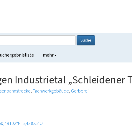
Suche
uchergebnisliste
mehr
en Industrietal „Schleidener T
isenbahnstrecke
Fachwerkgebäude
Gerberei
50,49102°N: 6,43825°O