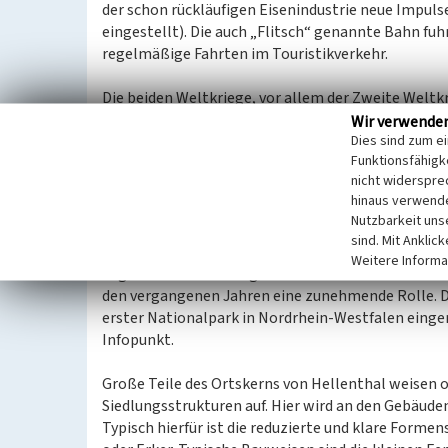
der schon rückläufigen Eisenindustrie neue Impuls
eingestellt). Die auch „Flitsch“ genannte Bahn fuhr
regelmäßige Fahrten im Touristikverkehr.
Die beiden Weltkriege, vor allem der Zweite Weltkr
fand die sogenannte Ardennenoffensive am
Westw
Wir verwende
Dies sind zum e
Hauptkampflinie lag, wurde eine Vielzahl an priva
Funktionsfähigke
Nachkriegsjahren Teilbereiche der Gemeinde wied
nicht widerspre
hinaus verwende
Auf dem Boden der Eisenindustrie breiteten sich Fe
Nutzbarkeit uns
Kunststoffverarbeitung aus, die der Gemeinde den
sind. Mit Anklic
unter anderen die Schoeller Werke als führender H
Weitere Informa
Lagerhallen und Bürogebäude das Ortsbild von Hell
den vergangenen Jahren eine zunehmende Rolle. Di
erster Nationalpark in Nordrhein-Westfalen eingeri
Infopunkt.
Große Teile des Ortskerns von Hellenthal weisen 
Siedlungsstrukturen auf. Hier wird an den Gebäuden
Typisch hierfür ist die reduzierte und klare Form