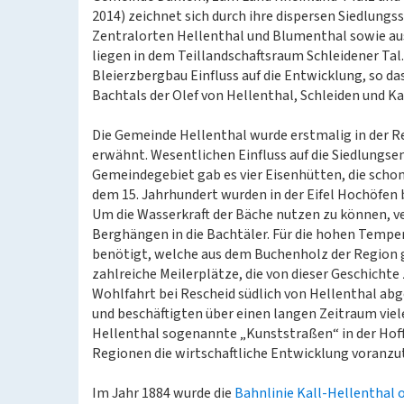
2014) zeichnet sich durch ihre dispersen Siedlungs
Zentralorten Hellenthal und Blumenthal sowie aus
liegen in dem Teillandschaftsraum Schleidener Tal.
Bleierzbergbau Einfluss auf die Entwicklung, so da
Bachtals der Olef von Hellenthal, Schleiden und Ka
Die Gemeinde Hellenthal wurde erstmalig in der 
erwähnt. Wesentlichen Einfluss auf die Siedlungse
Gemeindegebiet gab es vier Eisenhütten, die schon 
dem 15. Jahrhundert wurden in der Eifel Hochöfen 
Um die Wasserkraft der Bäche nutzen zu können, 
Berghängen in die Bachtäler. Für die hohen Temp
benötigt, welche aus dem Buchenholz der Region 
zahlreiche Meilerplätze, die von dieser Geschichte
Wohlfahrt bei Rescheid südlich von Hellenthal abg
und beschäftigten über einen langen Zeitraum viel
Hellenthal sogenannte „Kunststraßen“ in der Hoff
Regionen die wirtschaftliche Entwicklung voranzu
Im Jahr 1884 wurde die
Bahnlinie Kall-Hellenthal 