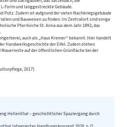
nster und Dachgauben, das Satteldach, die
n L-Form und langgestreckte Gebäude.
nd Putz. Zudem ist aufgrund der vielen Nachkriegsgebäude
alien und Bauweisen zu finden. Im Zentralort sind einige
holische Pfarrkirche St. Anna aus dem Jahr 1892, das
.
ohgerberei, auch als „Haus Kremer“ bekannt. Hier handelt
der Handwerksgeschichte der Eifel. Zudem stehen
 Mauerreste auf der öffentlichen Grünfläche bei der
ulturpflege, 2017)
ng Hellenthal – geschichtlicher Spaziergang durch
nthal Integriertes Handlungskonzept 2020. o. O.