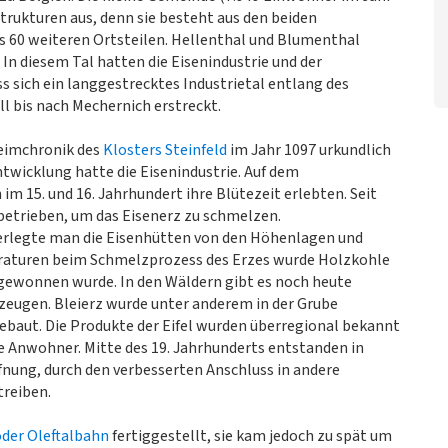
strukturen aus, denn sie besteht aus den beiden
 60 weiteren Ortsteilen. Hellenthal und Blumenthal
 In diesem Tal hatten die Eisenindustrie und der
ss sich ein langgestrecktes Industrietal entlang des
ll bis nach Mechernich erstreckt.
Reimchronik des
Klosters Steinfeld
im Jahr 1097 urkundlich
ntwicklung hatte die Eisenindustrie. Auf dem
im 15. und 16. Jahrhundert ihre Blütezeit erlebten. Seit
betrieben, um das Eisenerz zu schmelzen.
verlegte man die Eisenhütten von den Höhenlagen und
eraturen beim Schmelzprozess des Erzes wurde Holzkohle
gewonnen wurde. In den Wäldern gibt es noch heute
 zeugen. Bleierz wurde unter anderem in der Grube
ebaut. Die Produkte der Eifel wurden überregional bekannt
e Anwohner. Mitte des 19. Jahrhunderts entstanden in
nung, durch den verbesserten Anschluss in andere
treiben.
oder Oleftalbahn
fertiggestellt, sie kam jedoch zu spät um