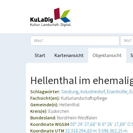
Start
Kartenansicht
Objektansicht
S
Hellenthal im ehemalig
Schlagwörter:
Siedlung
Industriedorf
Eisenhütte
E
Fachsicht(en):
Kulturlandschaftspflege
Gemeinde(n):
Hellenthal
Kreis(e):
Euskirchen
Bundesland:
Nordrhein-Westfalen
Koordinate WGS84
50° 29′ 27,68″ N: 6° 26′ 17,69″ O
Koordinate UTM
32.318.294,83 m: 5.596.362,15 m