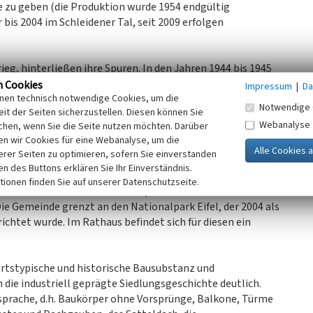
e zu geben (die Produktion wurde 1954 endgültig
 bis 2004 im Schleidener Tal, seit 2009 erfolgen
ieg, hinterließen ihre Spuren. In den Jahren 1944 bis 1945
all
statt. Da die Gemeinde Hellenthal in der
n Cookies
Impressum
|
Da
inen technisch notwendige Cookies, um die
ten und öffentlichen Gebäuden zerstört, sodass in den
Notwendige 
it der Seiten sicherzustellen. Diesen können Sie
eraufgebaut wurden.
Webanalyse
chen, wenn Sie die Seite nutzen möchten. Darüber
n wir Cookies für eine Webanalyse, um die
rtigungsbetriebe der Stahl-, Edelstahl- und
erer Seiten zu optimieren, sofern Sie einverstanden
 Namen eines Industriestandortes einbrachten. So prägen
ken des Buttons erklären Sie Ihr Einverständnis.
ersteller von geschweißten Edelstahlrohren durch ihre
tionen finden Sie auf unserer Datenschutzseite.
enthal. Der Fremdenverkehr spielte für die Gemeinde in
e Gemeinde grenzt an den Nationalpark Eifel, der 2004 als
chtet wurde. Im Rathaus befindet sich für diesen ein
ortstypische und historische Bausubstanz und
 die industriell geprägte Siedlungsgeschichte deutlich.
ensprache, d.h. Baukörper ohne Vorsprünge, Balkone, Türme