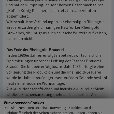
und hat den ursprünglich sehr herben Geschmack seines
„KöPi“ (König Pilsener) in den letzten Jahrzehnten
abgemildert.
Wirtschaftliche Verbindungen der ehemaligen Rheingold-
Brauerei zu den gleichnamigen New Yorker Rheingold
Breweries, die übrigens auch deutsche Wurzeln aufweisen,
bestehen nicht.
Das Ende der Rheingold-Brauerei
In den 1980er Jahren erfolgten betriebswirtschaftliche
Optimierungen unter der Leitung der Essener Brauerei
Stauder. Sie blieben erfolglos. Im Jahr 1986 erfolgte eine
Stilllegung der Produktion und die Rheingold-Brauerei
wurde im Jahr darauf abgerissen. Auf dem Gelände besteht
heute eine moderne Wohnanlage.
Aus kulturlandschaftlicher und industriekultureller Sicht
ist diese Flächensanierung mehr als bedauerlich. An die
tradionsreiche Zeit der Brauerei erinnern nur noch ein
Wir verwenden Cookies
Strassenschild „Am Brauhaus“ und eine unscheinbare alte
Dies sind zum einen technisch notwendige Cookies, um die
Mauer, die inzwischen Verfallserscheinungen aufweist.
Funktionsfähigkeit der Seiten sicherzustellen. Diesen können Sie