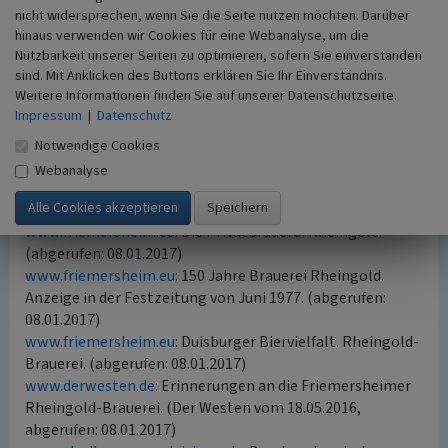
nicht widersprechen, wenn Sie die Seite nutzen möchten. Darüber
Mehr Informationen zum
Brauereiwesen und zur
hinaus verwenden wir Cookies für eine Webanalyse, um die
Bierkultur
finden Sie im LVR-Portal Alltagskulturen.
Nutzbarkeit unserer Seiten zu optimieren, sofern Sie einverstanden
sind. Mit Anklicken des Buttons erklären Sie Ihr Einverständnis.
Weitere Informationen finden Sie auf unserer Datenschutzseite.
(Kai-William Boldt, Rheinischer Verein für Denkmalpflege
Impressum
|
Datenschutz
und Landschaftsschutz e.V. / LVR-Fachbereich Regionale
Kulturarbeit, Abteilung Landschaftliche Kulturpflege,
Notwendige Cookies
2016)
Webanalyse
Internet
www.friemersheim.eu
: Die Privatbrauerei Rheingold.
(abgerufen: 08.01.2017)
www.friemersheim.eu
: 150 Jahre Brauerei Rheingold.
Anzeige in der Festzeitung von Juni 1977. (abgerufen:
08.01.2017)
www.friemersheim.eu
: Duisburger Biervielfalt. Rheingold-
Brauerei. (abgerufen: 08.01.2017)
www.derwesten.de
: Erinnerungen an die Friemersheimer
Rheingold-Brauerei. (Der Westen vom 18.05.2016,
abgerufen: 08.01.2017)