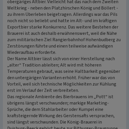
obergäriges Altbier. Vielleicht hat das nach dem Zweiten
Weltkrieg - neben den Platzhirschen König und Böllert -
zu ihrem Überleben beigetragen. Allerdings war das Pils
noch nicht so beliebt und hatte im Alt- und im kräftigen
Exportbier starke Konkurrenz. Das weitere Bestehen der
Brauerei ist auch deshalb erwähnenswert, weil die Nähe
zum militärischen Ziel Rangierbahnhof Hohenbudberg zu
Zerstörungen führte und einen teilweise aufwändigen
Wiederaufbau erforderte.
Der Name Altbier lässt sich von einer Herstellung nach
„alter“ Tradition ableiten; Alt wird mit höheren
Temperaturen gebraut, was seine Haltbarkeit gegenüber
den untergärigen Varianten erhöht. Früher war das von
Vorteil, weil sich technische Möglichkeiten zur Kühlung
erst im Verlauf der Zeit verbreiteten.
Das regionale Ambiente des Bierbrauens im „Pott“ ist
übrigens längst verschwunden; markige Marketing-
Sprüche, die dem Stahlarbeiter oder Kumpel eine
kraftsteigernde Wirkung des Gerstensafts versprachen,
sind längst verschwunden. Die König-Brauerei in
Duisburg-Beeck gehört heute zur Bitburger-Braugruppe