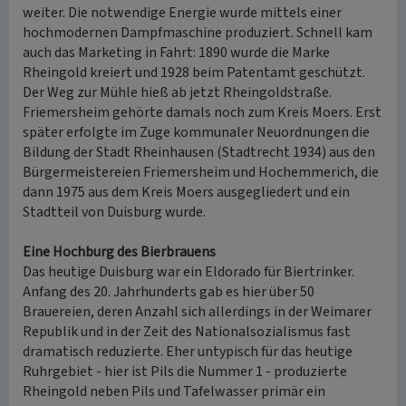
weiter. Die notwendige Energie wurde mittels einer
hochmodernen Dampfmaschine produziert. Schnell kam
auch das Marketing in Fahrt: 1890 wurde die Marke
Rheingold kreiert und 1928 beim Patentamt geschützt.
Der Weg zur Mühle hieß ab jetzt Rheingoldstraße.
Friemersheim gehörte damals noch zum Kreis Moers. Erst
später erfolgte im Zuge kommunaler Neuordnungen die
Bildung der Stadt Rheinhausen (Stadtrecht 1934) aus den
Bürgermeistereien Friemersheim und Hochemmerich, die
dann 1975 aus dem Kreis Moers ausgegliedert und ein
Stadtteil von Duisburg wurde.
Eine Hochburg des Bierbrauens
Das heutige Duisburg war ein Eldorado für Biertrinker.
Anfang des 20. Jahrhunderts gab es hier über 50
Brauereien, deren Anzahl sich allerdings in der Weimarer
Republik und in der Zeit des Nationalsozialismus fast
dramatisch reduzierte. Eher untypisch für das heutige
Ruhrgebiet - hier ist Pils die Nummer 1 - produzierte
Rheingold neben Pils und Tafelwasser primär ein