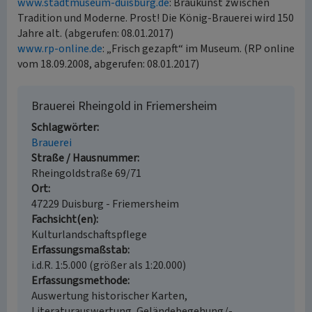
www.stadtmuseum-duisburg.de
: Braukunst zwischen
Tradition und Moderne. Prost! Die König-Brauerei wird 150
Jahre alt. (abgerufen: 08.01.2017)
www.rp-online.de
: „Frisch gezapft“ im Museum. (RP online
vom 18.09.2008, abgerufen: 08.01.2017)
Brauerei Rheingold in Friemersheim
Schlagwörter
Brauerei
Straße / Hausnummer
Rheingoldstraße 69/71
Ort
47229 Duisburg - Friemersheim
Fachsicht(en)
Kulturlandschaftspflege
Erfassungsmaßstab
i.d.R. 1:5.000 (größer als 1:20.000)
Erfassungsmethode
Auswertung historischer Karten,
Literaturauswertung, Geländebegehung/-