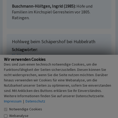
Buschmann-Höltgen, Ingrid (1985)
Höfe und
Familien im Kirchspiel Gerresheim vor 1805.
Ratingen.
Hohlweg beim Schäpershof bei Hubbelrath
Schlagwörter
Hohlweg
Wir verwenden Cookies
Straße / Hausnummer
Dies sind zum einen technisch notwendige Cookies, um die
Schäpershof
Funktionsfähigkeit der Seiten sicherzustellen. Diesen können Sie
Ort
nicht widersprechen, wenn Sie die Seite nutzen möchten. Darüber
40629 Düsseldorf - Hubbelrath
hinaus verwenden wir Cookies für eine Webanalyse, um die
Gesetzlich geschütztes Kulturdenkmal
Nutzbarkeit unserer Seiten zu optimieren, sofern Sie einverstanden
Ortsfestes Bodendenkmal gem. § 3 DSchG NW
sind. Mit Anklicken des Buttons erklären Sie Ihr Einverständnis.
Fachsicht(en)
Weitere Informationen finden Sie auf unserer Datenschutzseite.
Impressum
|
Datenschutz
Kulturlandschaftspflege, Naturschutz, Archäologie
Erfassungsmaßstab
Notwendige Cookies
Keine Angabe
Webanalyse