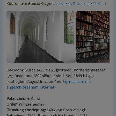
Koordinate Gauss/Krüger
2.508.239,78 m: 5.724.361,81 m
Gaesdonk wurde 1406 als Augustiner Chorherrenkloster
gegründet und 1802 säkularisiert. Seit 1849 ist das
„Collegium Augustinianum“ ein
Gymnasium mit
angeschlossenem Internat
.
Patrozinium:
Maria
Orden:
Windesheimer
Gründung / Verlegung:
1406 von Goch verlegt
Aufhebung:
1802 (Bönnen / Hirschmann 2006)