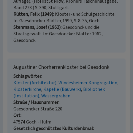
Auflage). (HbHistSt NRW, Kröners Taschenausgabe,
Band 273.) S. 390, Stuttgart.
Rütten, Felix (1949)
Kloster- und Schulgeschichte.
In: Gaesdoncker Blätter,1999, S. 8-35, Goch.
Stenmans, Josef (1962)
Gaesdonck und die
Staatsgewalt. In: Gaesdoncker Blätter 1962,
Gaesdonck.
Augustiner Chorherrenkloster bei Gaesdonk
Schlagwörter
Kloster (Architektur)
Windesheimer Kongregation
Klosterkirche
Kapelle (Bauwerk)
Bibliothek
(Institution)
Wassergraben
Straße / Hausnummer
Gaesdoncker Straße 220
Ort
47574 Goch - Hülm
Gesetzlich geschütztes Kulturdenkmal