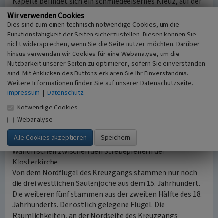
Kapelle befindet sich ein schmiedeeisernes Kreuz, auf der
die vergoldete Statuette der Mater Dolorosa.
Wir verwenden Cookies
nach oben
Dies sind zum einen technisch notwendige Cookies, um die
Funktionsfähigkeit der Seiten sicherzustellen. Diesen können Sie
Der Kreuzgang und die Klosterbibliothek
nicht widersprechen, wenn Sie die Seite nutzen möchten. Darüber
hinaus verwenden wir Cookies für eine Webanalyse, um die
Der an der Nordseite der Kirche angeschlossene und
Nutzbarkeit unserer Seiten zu optimieren, sofern Sie einverstanden
erhaltende Südflügel des Kreuzganges stammt aus dem
sind. Mit Anklicken des Buttons erklären Sie Ihr Einverständnis.
15. Jahrhundert. der zweigeschossige Bau wird durch
Weitere Informationen finden Sie auf unserer Datenschutzseite.
Strebepfeiler und „zweiteilige Fenster in korbbogigen
Impressum
|
Datenschutz
Blenden gegliedert“ (www.goch.de). Erst nach dem
Notwendige Cookies
Zweiten Weltkrieg wurde die Kirche und der Kreuzgang
miteinander verbunden. Die alte Klosterbibliothek
Webanalyse
befindet sich im Obergeschoss. Charakteristisch sind hier
die kreuzgratgewölbten Decken und die eingelassenen
Wandnischen zwischen den Strebepfeilern der
Klosterkirche.
Von dem Nordflügel des Kreuzgangs stammen nur noch
die drei westlichen Säulenjoche aus dem 15. Jahrhundert.
Die weiteren fünf stammen aus der zweiten Hälfte des 18.
Jahrhunderts. Der östlich gelegene Flügel. Die
Räumlichkeiten, an der Nordseite des Kreuzgangs