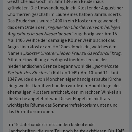
Geistliche aus Goch im Jahr 1346 ein Brüderhaus
gründeten. Die Umwandlung in ein Kloster der Augustiner
Chorherren geschah im Laufe eines halben Jahrhunderts.
Das Brüderhaus wurde 1400 in ein Kloster umgewandelt,
das dem Orden der
„regulierten Chorherren vom heiligen
Augustinus in den Niederlanden“
zugehörig war. Am 15.
Mai 1406 weihte der damalige Kölner Weihbischof das
Augustinerkloster am Hof Gaesdonck ein, welches den
Namen
„Kloster Unserer Lieben Frau zu Gaesdonck“
trug.
Mit der Einweihung des Augustinerklosters an der
niederländischen Grenze begann wohl die
„glorreichste
Periode des Klosters“
(Rütten 1949). Am 10. und 11. Juni
1347 wurde die von Mönchen eigenhändig erbaute Kirche
eingeweiht. Damit verbunden wurde der Hauptflügel des
ehemaligen Klosters errichtet, der im rechten Winkel an
die Kirche angelehnt war. Dieser Flügel enthielt als
wichtigste Räume das Sommerrefrektorium unten und
das Dormitorium oben.
Im 15. Jahrhundert entstanden bedeutende
Handschriften, die zum Teil noch heute existieren. Bis 1945