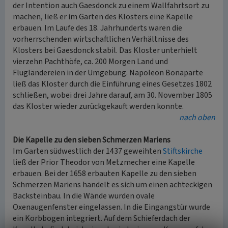
der Intention auch Gaesdonck zu einem Wallfahrtsort zu
machen, ließ er im Garten des Klosters eine Kapelle
erbauen. Im Laufe des 18. Jahrhunderts waren die
vorherrschenden wirtschaftlichen Verhältnisse des
Klosters bei Gaesdonck stabil. Das Kloster unterhielt
vierzehn Pachthöfe, ca. 200 Morgen Land und
Flugländereien in der Umgebung. Napoleon Bonaparte
ließ das Kloster durch die Einführung eines Gesetzes 1802
schließen, wobei drei Jahre darauf, am 30. November 1805
das Kloster wieder zurückgekauft werden konnte.
nach oben
Die Kapelle zu den sieben Schmerzen Mariens
Im Garten südwestlich der 1437 geweihten
Stiftskirche
ließ der Prior Theodor von Metzmecher eine Kapelle
erbauen. Bei der 1658 erbauten Kapelle zu den sieben
Schmerzen Mariens handelt es sich um einen achteckigen
Backsteinbau. In die Wände wurden ovale
Oxenaugenfenster eingelassen. In die Eingangstür wurde
ein Korbbogen integriert. Auf dem Schieferdach der