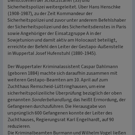
Dienststellen der Schutzstaffel (SS) und
Sicherheitspolizei weitergeleitet. Über Hans Henschke
(1908-1987), zu der Zeit Kommandeur der
Sicherheitspolizei und zuvor unter anderem Befehlshaber
der Sicherheitspolizei und des Sicherheitsdienstes in Paris
sowie Angehöriger der Einsatzgruppe A in der
Sowjetunion und damit aktiv am Holocaust beteiligt,
erreichte der Befehl den Leiter der Gestapo-Außenstelle
in Wuppertal Josef Hufenstuhl (1880-1945).
Der Wuppertaler Kriminalassistent Caspar Dahlmann
(geboren 1884) machte sich daraufhin zusammen mit
weiteren Gestapo-Beamten am 10. April auf zum
Zuchthaus Remscheid-Lüttringhausen, um eine
sicherheitspolizeiliche Überprüfung bezüglich der oben
genannten
Sonderbehandlung
, das heißt Ermordung, der
Gefangenen durchzuführen. Die Herausgabe von
ursprünglich 600 Gefangenen konnte der Leiter des
Zuchthauses, Regierungsrat Karl Engelhardt, auf 90
reduzieren.
Die Kriminalbeamten Burmann und Wilhelm Vogel ließen