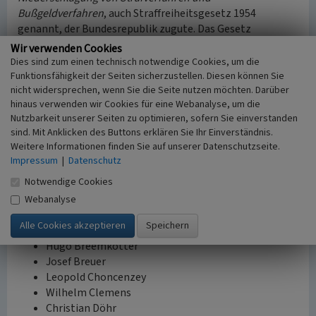
Bußgeldverfahren
, auch Straffreiheitsgesetz 1954
genannt, der Bundesrepublik zugute. Das Gesetz
bedeutete Straffreiheit für viele Täter von
Wir verwenden Cookies
Endphaseverbrechen, das heißt nationalsozialistische
Dies sind zum einen technisch notwendige Cookies, um die
Verbrechen in den letzten Monaten des Zweiten
Funktionsfähigkeit der Seiten sicherzustellen. Diesen können Sie
nicht widersprechen, wenn Sie die Seite nutzen möchten. Darüber
Weltkrieges, da diese sich auf den Befehlsnotstand
hinaus verwenden wir Cookies für eine Webanalyse, um die
berufen konnten. Spätestens seitdem konnte mit der
Nutzbarkeit unserer Seiten zu optimieren, sofern Sie einverstanden
erneuten Aufnahme eines Verfahren nicht mehr gerechnet
sind. Mit Anklicken des Buttons erklären Sie Ihr Einverständnis.
werden.
Weitere Informationen finden Sie auf unserer Datenschutzseite.
Impressum
|
Datenschutz
Liste der Opfer
Notwendige Cookies
Die Namen der Opfer wurden auf einer metallenen
Gedenkplatte am Mahnmal angebracht:
Webanalyse
Ludwig Baumann
Hugo Breemkötter
Josef Breuer
Leopold Choncenzey
Wilhelm Clemens
Christian Döhr