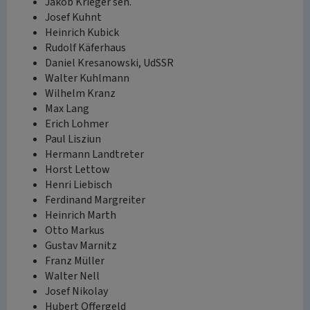
Jakob Krieger sen.
Josef Kuhnt
Heinrich Kubick
Rudolf Käferhaus
Daniel Kresanowski, UdSSR
Walter Kuhlmann
Wilhelm Kranz
Max Lang
Erich Lohmer
Paul Lisziun
Hermann Landtreter
Horst Lettow
Henri Liebisch
Ferdinand Margreiter
Heinrich Marth
Otto Markus
Gustav Marnitz
Franz Müller
Walter Nell
Josef Nikolay
Hubert Offergeld