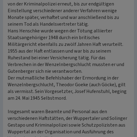
von der Kriminalpolizei erneut, bis zur endgültigen
Einstellung verschiedener anderer Verfahren wenige
Monate später, verhaftet und war anschließend bis zu
seinem Tod als Handelsvertreter tätig.
Hans Henschke wurde wegen der Tötung alliierter
Staatsangehöriger 1948 durch ein britisches
Militärgericht ebenfalls zu zwölf Jahren Haft verurteilt.
1955 aus der Haft entlassen und war bis zu seinem
Ruhestand bei einer Versicherung tätig. Für das
Verbrechen in der Wenzelnbergschlucht mussten er und
Gutenberger sich nie verantworten.
Der mutmaßliche Befehlshaber der Ermordung in der
Wenzelnbergschlucht, Theodor Goeke (auch Göcke), gilt
als vermisst. Sein Vorgesetzter, Josef Hufenstuhl, beging
am 24. Mai 1945 Selbstmord.
Insgesamt waren Beamte und Personal aus den
verschiedenen Haftstätten, der Wuppertaler und Solinger
Gestapo und Kriminalpolizei sowie Schutzpolizisten aus
Wuppertal an der Organisation und Ausführung des