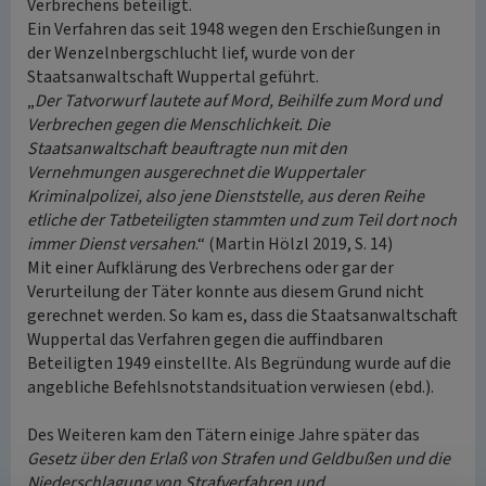
Verbrechens beteiligt.
Ein Verfahren das seit 1948 wegen den Erschießungen in
der Wenzelnbergschlucht lief, wurde von der
Staatsanwaltschaft Wuppertal geführt.
„
Der Tatvorwurf lautete auf Mord, Beihilfe zum Mord und
Verbrechen gegen die Menschlichkeit. Die
Staatsanwaltschaft beauftragte nun mit den
Vernehmungen ausgerechnet die Wuppertaler
Kriminalpolizei, also jene Dienststelle, aus deren Reihe
etliche der Tatbeteiligten stammten und zum Teil dort noch
immer Dienst versahen
.“ (Martin Hölzl 2019, S. 14)
Mit einer Aufklärung des Verbrechens oder gar der
Verurteilung der Täter konnte aus diesem Grund nicht
gerechnet werden. So kam es, dass die Staatsanwaltschaft
Wuppertal das Verfahren gegen die auffindbaren
Beteiligten 1949 einstellte. Als Begründung wurde auf die
angebliche Befehlsnotstandsituation verwiesen (ebd.).
Des Weiteren kam den Tätern einige Jahre später das
Gesetz über den Erlaß von Strafen und Geldbußen und die
Niederschlagung von Strafverfahren und