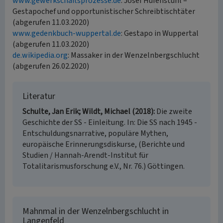
www.gewerkschaftsprozesse.de
: Josef Hufenstuhl –
Gestapochef und opportunistischer Schreibtischtäter
(abgerufen 11.03.2020)
www.gedenkbuch-wuppertal.de
: Gestapo in Wuppertal
(abgerufen 11.03.2020)
de.wikipedia.org
: Massaker in der Wenzelnbergschlucht
(abgerufen 26.02.2020)
Literatur
Schulte, Jan Erik; Wildt, Michael (2018)
Die zweite
Geschichte der SS - Einleitung. In: Die SS nach 1945 -
Entschuldungsnarrative, populäre Mythen,
europäische Erinnerungsdiskurse, (Berichte und
Studien / Hannah-Arendt-Institut für
Totalitarismusforschung e.V., Nr. 76.) Göttingen.
Mahnmal in der Wenzelnbergschlucht in
Langenfeld