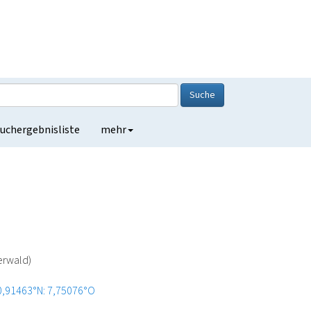
Suche
uchergebnisliste
mehr
h
erwald)
0,91463°N: 7,75076°O