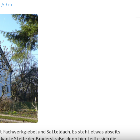
0,59 m
t Fachwerkgiebel und Satteldach. Es steht etwas abseits
ante Stelle der Brüderstraße, denn hier teilte sich die