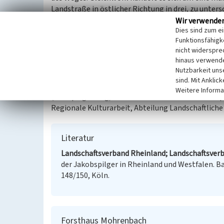
Landstraße in östlicher Richtung in drei, zu unter
Schanze“ bei Hohenhain
wieder zusammentrafen. D
Wir verwende
Dies sind zum e
Wildenburger Land herum, zwei jüngere, die sich bi
Funktionsfähigke
direkter Linie über die
Wildenburg
und in einem süd
nicht widerspre
Aufgrund seiner Lage an einer wichtigen Straßen
hinaus verwende
frühere Fuhrmannsherberge zurückgeht. Im 19. Jahr
Nutzbarkeit uns
ausgedehnten Mischwälder im Grenzgebiet zwisch
sind. Mit Anklic
Weitere Informa
(Jan Spiegelberg, Rheinischer Verein für Denkmalpf
Regionale Kulturarbeit, Abteilung Landschaftliche
Literatur
Landschaftsverband Rheinland; Landschaftsverb
der Jakobspilger in Rheinland und Westfalen. Ba
148/150, Köln.
Forsthaus Mohrenbach