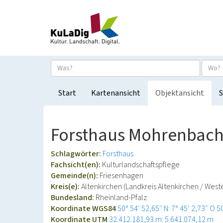
Start
Kartenansicht
Objektansicht
S
Forsthaus Mohrenbac
Schlagwörter:
Forsthaus
Fachsicht(en):
Kulturlandschaftspflege
Gemeinde(n):
Friesenhagen
Kreis(e):
Altenkirchen (Landkreis Altenkirchen / West
Bundesland:
Rheinland-Pfalz
Koordinate WGS84
50° 54′ 52,65″ N: 7° 45′ 2,73″ O
5
Koordinate UTM
32.412.181,93 m: 5.641.074,12 m