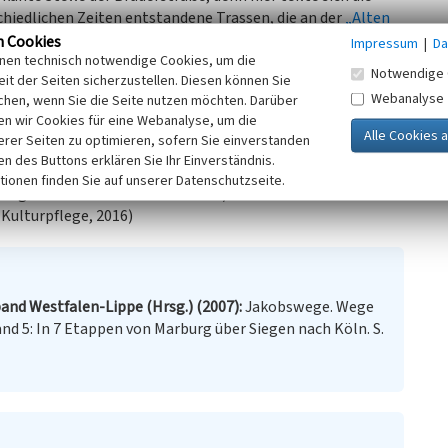
schiedlichen Zeiten entstandene Trassen, die an der
„Alten
ie älteste Route führte in einem nördlichen Bogen um das
n Cookies
Impressum
|
Da
inen technisch notwendige Cookies, um die
s zum 14. Jahrhundert ausgebildet hatten, verliefen in
Notwendige 
it der Seiten sicherzustellen. Diesen können Sie
lichen Bogen über Crottorf.
Webanalyse
chen, wenn Sie die Seite nutzen möchten. Darüber
gabelung wird angenommen, dass das Forsthaus auf eine
n wir Cookies für eine Webanalyse, um die
hundert wurde hier die Revierförsterei für die
erer Seiten zu optimieren, sofern Sie einverstanden
en Wildenburger und Oberbergischen Land untergebracht.
ken des Buttons erklären Sie Ihr Einverständnis.
tionen finden Sie auf unserer Datenschutzseite.
lege und Landschaftsschutz e. V. / LVR-Fachbereich
 Kulturpflege, 2016)
and Westfalen-Lippe (Hrsg.) (2007)
Jakobswege. Wege
nd 5: In 7 Etappen von Marburg über Siegen nach Köln. S.