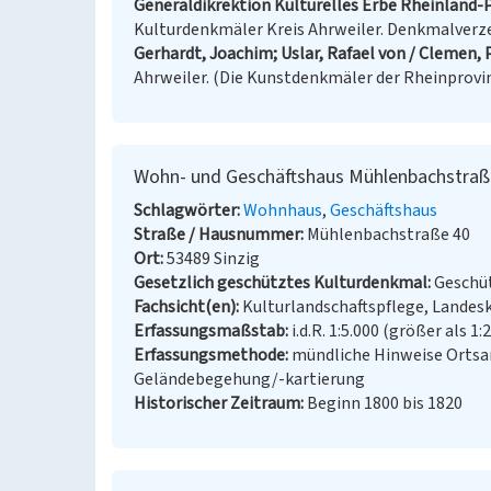
Generaldikrektion Kulturelles Erbe Rheinland-P
Kulturdenkmäler Kreis Ahrweiler. Denkmalverzeic
Gerhardt, Joachim; Uslar, Rafael von / Clemen, P
Ahrweiler. (Die Kunstdenkmäler der Rheinprovinz,
Wohn- und Geschäftshaus Mühlenbachstraße 
Schlagwörter
Wohnhaus
Geschäftshaus
Straße / Hausnummer
Mühlenbachstraße 40
Ort
53489 Sinzig
Gesetzlich geschütztes Kulturdenkmal
Geschüt
Fachsicht(en)
Kulturlandschaftspflege, Landes
Erfassungsmaßstab
i.d.R. 1:5.000 (größer als 1:
Erfassungsmethode
mündliche Hinweise Ortsan
Geländebegehung/-kartierung
Historischer Zeitraum
Beginn 1800 bis 1820