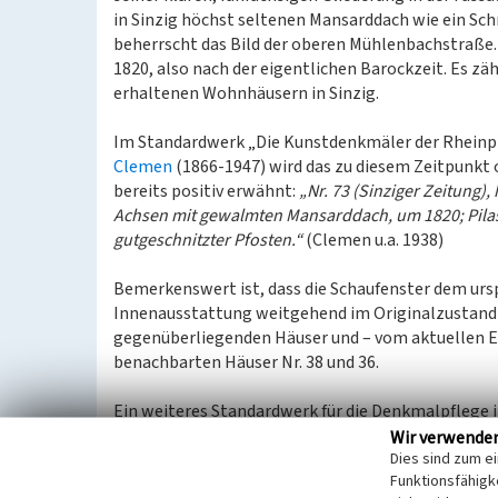
in Sinzig höchst seltenen Mansarddach wie ein Sc
beherrscht das Bild der oberen Mühlenbachstraße
1820, also nach der eigentlichen Barockzeit. Es zäh
erhaltenen Wohnhäusern in Sinzig.
Im Standardwerk „Die Kunstdenkmäler der Rheinpr
Clemen
(1866-1947) wird das zu diesem Zeitpunkt o
bereits positiv erwähnt:
„Nr. 73 (Sinziger Zeitung)
Achsen mit gewalmten Mansarddach, um 1820; Pila
gutgeschnitzter Pfosten.“
(Clemen u.a. 1938)
Bemerkenswert ist, dass die Schaufenster dem urs
Innenausstattung weitgehend im Originalzustand er
gegenüberliegenden Häuser und – vom aktuellen E
benachbarten Häuser Nr. 38 und 36.
Ein weiteres Standardwerk für die Denkmalpflege i
Dehio (1850-1932) begründete und bis heute fortg
Wir verwende
Dies sind zum e
Ausgabe für Rheinland-Pfalz und das Saarland findet
Funktionsfähigke
unmissverständlich:
„Einige wenige Häuser erwähn