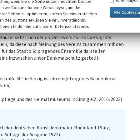
Webanalyse
chen, wenn Sie die Seite nutzen möchten. Darüber
n wir Cookies für eine Webanalyse, um die
erer Seiten zu optimieren, sofern Sie einverstanden
tädtischen Mühlenbachstraße 36, 38 und 40 – und damit
ken des Buttons erklären Sie Ihr Einverständnis.
telle – besteht Sorge, nachdem ein Investor Abriss- und
tionen finden Sie auf unserer Datenschutzseite.
Häuser setzt sich der
Förderverein zur Förderung der
ein, da diese nach Meinung des Vereins zusammen mit den
für das Stadtbild prägendes Ensemble darstellen.
reins inzwischen unter Denkmalschutz gestellt.
traße 40“ in Sinzig ist ein eingetragenes Baudenkmal
. 66).
lpflege und des Heimatmuseums in Sinzig e.V., 2016/2023)
ch der deutschen Kunstdenkmäler. Rheinland-Pfalz,
te Auflage der Ausgabe 1972).