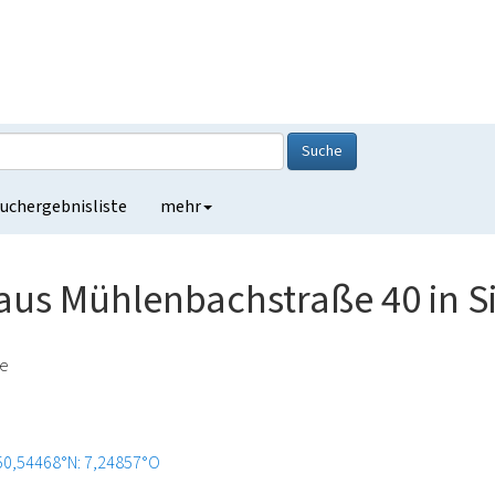
Suche
uchergebnisliste
mehr
us Mühlenbachstraße 40 in Si
de
50,54468°N: 7,24857°O