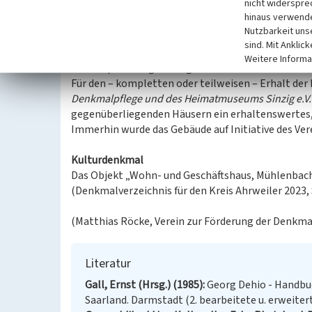
nicht widerspre
(Dehio 1985)
hinaus verwende
Nutzbarkeit uns
Um den Erhalt des Gebäudekomplexes in der inners
sind. Mit Anklic
auch des Sinziger Stadtbildes an herausragender S
Weitere Informa
Neubaupläne angekündigt hat.
Für den – kompletten oder teilweisen – Erhalt der 
Denkmalpflege und des Heimatmuseums Sinzig e.V.
gegenüberliegenden Häusern ein erhaltenswertes, 
Immerhin wurde das Gebäude auf Initiative des Ve
Kulturdenkmal
Das Objekt „Wohn- und Geschäftshaus, Mühlenbachs
(Denkmalverzeichnis für den Kreis Ahrweiler 2023, S
(Matthias Röcke, Verein zur Förderung der Denkma
Literatur
Gall, Ernst (Hrsg.) (1985)
Georg Dehio - Handbu
Saarland. Darmstadt (2. bearbeitete u. erweiter