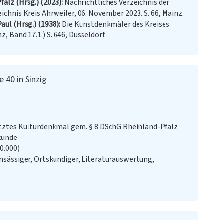
falz (Hrsg.) (2023)
Nachrichtliches Verzeichnis der
hnis Kreis Ahrweiler, 06. November 2023. S. 66, Mainz.
aul (Hrsg.) (1938)
Die Kunstdenkmäler des Kreises
 Band 17.1.) S. 646, Düsseldorf.
40 in Sinzig
ztes Kulturdenkmal gem. § 8 DSchG Rheinland-Pfalz
kunde
20.000)
sässiger, Ortskundiger, Literaturauswertung,