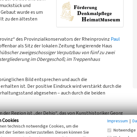
hmuckstück und
. Gebaut wurde es um
lt zu den ältesten
ovinz“ des Provinzialkonservators der Rheinprovinz
Paul
ffenbar als Sitz der lokalen Zeitung fungierende Haus
, hübscher zweigeschossiger Verputzbau von fünf zu zwei
stergliederung im Obergeschoß; im Treppenhaus
prünglichen Bild entsprechen und auch die
halten ist. Der positive Eindruck wird verstärkt durch die
rhaltungsstand abgesehen – auch durch die beiden
n der Region ist „der Dehio“, das von Kunsthistoriker Georg
eführte „Handbuch der deutschen Kunstdenkmäler“. In der
n Cookies
Impressum
|
Da
inen technisch notwendige Cookies, um die
 sich das Haus ebenfalls wieder. Für Sinzig heißt es
Notwendige 
it der Seiten sicherzustellen. Diesen können Sie
enswert, so (…) Mühlenbachstraße 40, um 1800 (…)“.