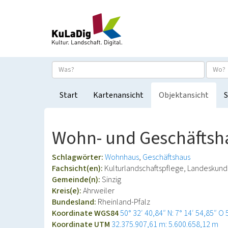
Start
Kartenansicht
Objektansicht
S
Wohn- und Geschäftsha
Schlagwörter:
Wohnhaus
Geschäftshaus
Fachsicht(en):
Kulturlandschaftspflege, Landeskun
Gemeinde(n):
Sinzig
Kreis(e):
Ahrweiler
Bundesland:
Rheinland-Pfalz
Koordinate WGS84
50° 32′ 40,84″ N: 7° 14′ 54,85″ O
Koordinate UTM
32.375.907,61 m: 5.600.658,12 m