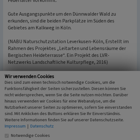
Feuerfalter vorkommt.
Gute Ausgangspunkte um den Dünnwalder Wald zu
erkunden, sind die beiden Parkplätze im Süden des
Gebietes am Kalkweg in Köln.
(NABU Naturschutzstation Leverkusen-Köln, Erstellt im
Rahmen des Projektes „Leitarten und Lebensräume der
Bergischen Heideterrasse“. Ein Projekt des LVR-
Netzwerks Landschaftliche Kulturpflege, 2016)
Internet
Wir verwenden Cookies
Dies sind zum einen technisch notwendige Cookies, um die
www.bergische-heideterrasse.net
: Dünnwalder Wald
Funktionsfähigkeit der Seiten sicherzustellen. Diesen können Sie
(abgerufen 25.10.2016)
nicht widersprechen, wenn Sie die Seite nutzen möchten. Darüber
nsg.naturschutzinformationen.nrw.de
: Naturschutzgebiet
hinaus verwenden wir Cookies für eine Webanalyse, um die
Mutzbach (GL-065) (abgerufen 22.02.2024)
Nutzbarkeit unserer Seiten zu optimieren, sofern Sie einverstanden
nsg.naturschutzinformationen.nrw.de
: Naturschutzgebiet
sind. Mit Anklicken des Buttons erklären Sie Ihr Einverständnis.
Diepeschrather Wald (GL-062) (abgerufen 22.02.2024)
Weitere Informationen finden Sie auf unserer Datenschutzseite.
nsg.naturschutzinformationen.nrw.de
: Naturschutzgebiet
Impressum
|
Datenschutz
Nittum-Hoppersheider Bruch (GL-032) (abgerufen
Notwendige Cookies
22.02.2024)