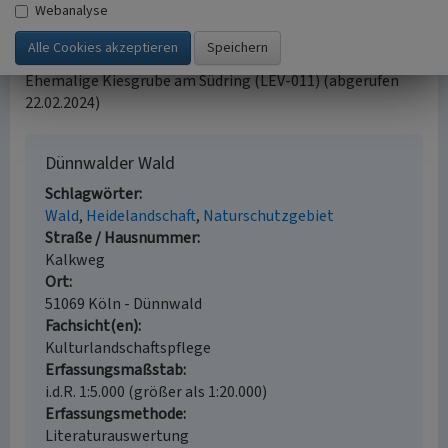
Webanalyse
nsg.naturschutzinformationen.nrw.de
: Naturschutzgebiet
Am Hornpottweg (K-014) (abgerufen 22.02.2024)
nsg.naturschutzinformationen.nrw.de
: Naturschutzgebiet
Ehemalige Kiesgrube am Südring (LEV-011) (abgerufen
22.02.2024)
Dünnwalder Wald
Schlagwörter
Wald
Heidelandschaft
Naturschutzgebiet
Straße / Hausnummer
Kalkweg
Ort
51069 Köln - Dünnwald
Fachsicht(en)
Kulturlandschaftspflege
Erfassungsmaßstab
i.d.R. 1:5.000 (größer als 1:20.000)
Erfassungsmethode
Literaturauswertung