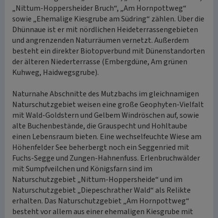
„Nittum-Hoppersheider Bruch“, „Am Hornpottweg“
sowie „Ehemalige Kiesgrube am Südring“ zählen. Über die
Dhünnaue ist er mit nördlichen Heideterrassengebieten
und angrenzenden Naturräumen vernetzt. Außerdem
besteht ein direkter Biotopverbund mit Dünenstandorten
der älteren Niederterrasse (Embergdüne, Am grünen
Kuhweg, Haidwegsgrube).
Naturnahe Abschnitte des Mutzbachs im gleichnamigen
Naturschutzgebiet weisen eine große Geophyten-Vielfalt
mit Wald-Goldstern und Gelbem Windröschen auf, sowie
alte Buchenbestände, die Grauspecht und Hohltaube
einen Lebensraum bieten. Eine wechselfeuchte Wiese am
Höhenfelder See beherbergt noch ein Seggenried mit
Fuchs-Segge und Zungen-Hahnenfuss. Erlenbruchwälder
mit Sumpfveilchen und Königsfarn sind im
Naturschutzgebiet „Nittum-Hoppersheide“ und im
Naturschutzgebiet „Diepeschrather Wald“ als Relikte
erhalten. Das Naturschutzgebiet „Am Hornpottweg“
besteht vor allem aus einer ehemaligen Kiesgrube mit