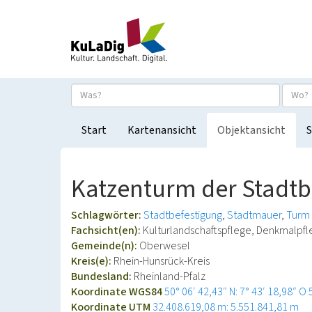
Start
Kartenansicht
Objektansicht
S
Katzenturm der Stadtb
Schlagwörter:
Stadtbefestigung
Stadtmauer
Turm 
Fachsicht(en):
Kulturlandschaftspflege, Denkmalpfl
Gemeinde(n):
Oberwesel
Kreis(e):
Rhein-Hunsrück-Kreis
Bundesland:
Rheinland-Pfalz
Koordinate WGS84
50° 06′ 42,43″ N: 7° 43′ 18,98″ O
Koordinate UTM
32.408.619,08 m: 5.551.841,81 m