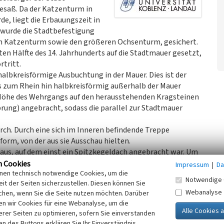
besaß. Da der Katzenturm in
e, liegt die Erbauungszeit in
g wurde die Stadtbefestigung
en Katzenturm sowie den größeren Ochsenturm, gesichert.
ten Hälfte des 14. Jahrhunderts auf die Stadtmauer gesetzt,
rtritt.
 halbkreisförmige Ausbuchtung in der Mauer. Dies ist der
 zum Rhein hin halbkreisförmig außerhalb der Mauer
r Höhe des Wehrgangs auf den herausstehenden Kragsteinen
rung) angebracht, sodass die parallel zur Stadtmauer
ch. Durch eine sich im Inneren befindende Treppe
orm, von der aus sie Ausschau hielten.
aus, auf dem einst ein Spitzkegeldach angebracht war. Um
anonen mit kurzem Lauf) zu schützen, wurde im obersten
n Cookies
Impressum
|
Da
inen technisch notwendige Cookies, um die
Notwendige 
it der Seiten sicherzustellen. Diesen können Sie
Webanalyse
chen, wenn Sie die Seite nutzen möchten. Darüber
Oberwesel einige Türme. So wurde auch der Katzenturm 1862
n wir Cookies für eine Webanalyse, um die
lin (Graf de Reiset) verkauft. Darüber hinaus kaufte er den
erer Seiten zu optimieren, sofern Sie einverstanden
b des Turmes angrenzenden Bereich der Stadtmauer.
ken des Buttons erklären Sie Ihr Einverständnis.