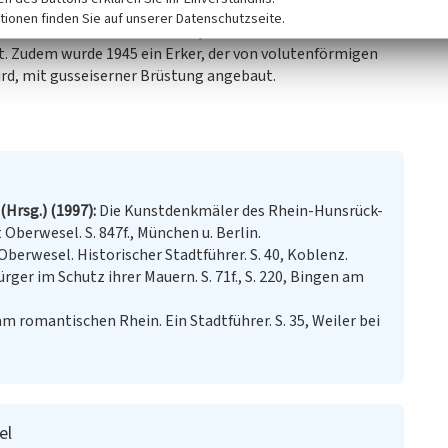
lichkeiten entstanden, die bis heute genutzt werden. An
tionen finden Sie auf unserer Datenschutzseite.
 aus Backsteinen ausmachen, der eine Terrasse bildet. Dies
. Zudem wurde 1945 ein Erker, der von volutenförmigen
rd, mit gusseiserner Brüstung angebaut.
Hrsg.) (1997)
Die Kunstdenkmäler des Rhein-Hunsrück-
t Oberwesel. S. 847f., München u. Berlin.
Oberwesel. Historischer Stadtführer. S. 40, Koblenz.
ürger im Schutz ihrer Mauern. S. 71f., S. 220, Bingen am
 romantischen Rhein. Ein Stadtführer. S. 35, Weiler bei
el