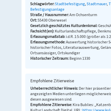
Schlagwörter
Stadtbefestigung
Stadtmauer
T
Befestigungsanlage
Straße / Hausnummer
Am Ochsenturm
Ort
55430 Oberwesel
Gesetzlich geschütztes Kulturdenkmal
Geschüt
Fachsicht(en)
Kulturlandschaftspflege, Denkma
Erfassungsmaßstab
i.d.R. 1:5.000 (größer als 1:
Erfassungsmethode
Auswertung historischer S
historischer Fotos, Literaturauswertung, Gel
Ortsansässiger, Ortskundiger
Historischer Zeitraum
Beginn 1330
Empfohlene Zitierweise
Urheberrechtlicher Hinweis
Der hier präsentier
angezeigten Medien unterliegen möglicherweis
diesen ausgewiesen sind.
Empfohlene Zitierweise
Kira Bublies: „Katzent
Kultur.Landschaft.Digital. URL:
https://www.kul