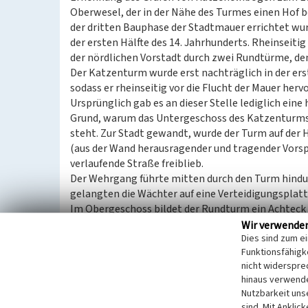
Oberwesel, der in der Nähe des Turmes einen Hof 
der dritten Bauphase der Stadtmauer errichtet wurd
der ersten Hälfte des 14. Jahrhunderts. Rheinseiti
der nördlichen Vorstadt durch zwei Rundtürme, d
Der Katzenturm wurde erst nachträglich in der ers
sodass er rheinseitig vor die Flucht der Mauer hervo
Ursprünglich gab es an dieser Stelle lediglich eine
Grund, warum das Untergeschoss des Katzenturms
steht. Zur Stadt gewandt, wurde der Turm auf de
(aus der Wand herausragender und tragender Vorsp
verlaufende Straße freiblieb.
Der Wehrgang führte mitten durch den Turm hindur
gelangten die Wächter auf eine Verteidigungsplattf
Im Obergeschoss bildet der Rundturm ein Achteck 
den Turm vor Bombardenbeschuss (kurzkalibrige K
Wir verwende
Dies sind zum e
Geschoss ein Gewölbe angebracht.
Funktionsfähigke
nicht widerspre
In den 1860er Jahren verkaufte der Stadtrat von 
hinaus verwende
für 26 Taler an den französischen Botschafter in Ber
Nutzbarkeit uns
21,60 Meter oberhalb sowie 10,80 Meter unterhal
sind. Mit Anklic