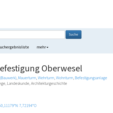
Suche
uchergebnisliste
mehr
efestigung Oberwesel
(Bauwerk)
Mauerturm
Wehrturm
Wohnturm
Befestigungsanlage
ege, Landeskunde, Architekturgeschichte
50,11179°N: 7,72194°O