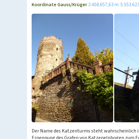
Koordinate Gauss/Krüger
3.408.657,63 m: 5.553.62
Der Name des Katzenturms steht wahrscheinlich
Ernennung des Grafen von Katzenelnbogen zum Ed