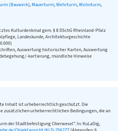
urm (Bauwerk)
Mauerturm
Wehrturm
Wohnturm
ztes Kulturdenkmal gem. § 8 DSchG Rheinland-Pfalz
lpflege, Landeskunde, Architekturgeschichte
20.000)
chriften, Auswertung historischer Karten, Auswertung
ändebegehung/-kartierung, mündliche Hinweise
te Inhalt ist urheberrechtlich geschützt. Die
e zusätzlichen urheberrechtlichen Bedingungen, die an
urm der Stadtbefestigung Oberwesel”. In: KuLaDig,
adig.de/Objektansicht/KLD-256277
(Abgerufen: 6.