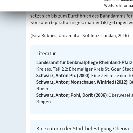
Den Turm baute er sich um, sodass darin Wohnräum
Weitere Informa
der Südseite des Turmes lässt sich zudem ein Anbau
setzt sich bis zum Durchbruch des Bahndamms fort
Konsolen (spiralförmige Ornamentik) getragen wi
(Kira Bublies, Universität Koblenz-Landau, 2016)
Literatur
Landesamt für Denkmalpflege Rheinland-Pfalz (
Kreises. Teil 2.2: Ehemaliger Kreis St. Goar. Stad
Schwarz, Anton Ph. (2000)
Eine Zeitreise durch 
Schwarz, Anton; Monschauer, Winfried (2012)
B
Rhein.
Schwarz, Anton; Pohl, Dorit (2006)
Oberwesel am
Bingen.
Katzenturm der Stadtbefestigung Oberwes