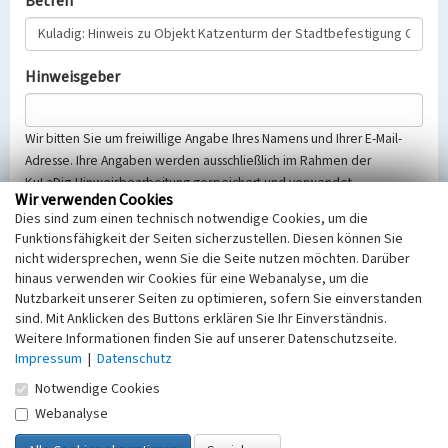
Betreff
Hinweisgeber
Wir bitten Sie um freiwillige Angabe Ihres Namens und Ihrer E-Mail-
Adresse. Ihre Angaben werden ausschließlich im Rahmen der
KuLaDig-Hinweisbearbeitung gespeichert und verwendet.
Wir verwenden Cookies
Selbstverständlich werden diese entsprechend der Vorschriften des
Dies sind zum einen technisch notwendige Cookies, um die
Telemediengesetzes, des Datenschutzgesetzes NRW und der seit
Funktionsfähigkeit der Seiten sicherzustellen. Diesen können Sie
dem 25.05.2018 gültigen Europäischen Datenschutzgrundverordnung
nicht widersprechen, wenn Sie die Seite nutzen möchten. Darüber
(EU-DSGVO) vertraulich behandelt, beachten Sie bitte unsere
hinaus verwenden wir Cookies für eine Webanalyse, um die
Hinweise zum
Datenschutz
.
Nutzbarkeit unserer Seiten zu optimieren, sofern Sie einverstanden
sind. Mit Anklicken des Buttons erklären Sie Ihr Einverständnis.
Nachricht
Weitere Informationen finden Sie auf unserer Datenschutzseite.
Impressum
|
Datenschutz
Notwendige Cookies
Webanalyse
Sicherheitsabfrage
Tragen Sie unten das Rechenergebnis aus der