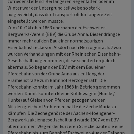
zufriedenstellend. Bei längeren Regenfällen oder im
Winter war der Untergrund teilweise so stark
aufgeweicht, dass der Transport oft für längere Zeit
eingestellt werden musste.
Zum 10. Oktober 1863 übernahm der Eschweiler-
Bergwerks-Verein (EBV) die Grube Anna. Dieser drängte
immer mehr auf den Bau einer normalspurigen
Eisenbahnstrecke von Alsdorf nach Herzogenrath. Zwar
wurden Verhandlungen mit der Rheinischen Eisenbahn-
Gesellschaft aufgenommen, diese scheiterten jedoch
abermals. So begann der EBV mit dem Bau einer
Pferdebahn von der Grube Anna aus entlang der
Prämienstraße zum Bahnhof Herzogenrath. Die
Pferdebahn konnte im Jahr 1868 in Betrieb genommen
werden. Damit konnten kleine Kohlewagen (Hunde /
Hunte) auf Gleisen von Pferden gezogen werden.
Mit den gleichen Problemen hatte die Zeche Maria zu
kämpfen. Die Zeche gehörte der Aachen-Hoengener-
Bergwerksaktiengesellschaft und wurde 1907 vom EBV
übernommen. Wegen der kürzeren Strecke baute sie eine
Pferdebahn bis zum Bahnhof Eschweiler-Aue der Talbahn.