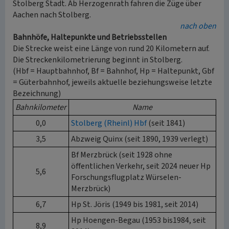
Stolberg Stadt. Ab Herzogenrath fahren die Züge über
Aachen nach Stolberg.
nach oben
Bahnhöfe, Haltepunkte und Betriebsstellen
Die Strecke weist eine Länge von rund 20 Kilometern auf.
Die Streckenkilometrierung beginnt in Stolberg.
(Hbf = Hauptbahnhof, Bf = Bahnhof, Hp = Haltepunkt, Gbf
= Güterbahnhof, jeweils aktuelle beziehungsweise letzte
Bezeichnung)
Bahnkilometer
Name
0,0
Stolberg (Rheinl) Hbf
(seit 1841)
3,5
Abzweig Quinx (seit 1890, 1939 verlegt)
Bf Merzbrück (seit 1928 ohne
öffentlichen Verkehr, seit 2024 neuer Hp
5,6
Forschungsflugplatz Würselen-
Merzbrück)
6,7
Hp St. Jöris (1949 bis 1981, seit 2014)
Hp Hoengen-Begau (1953 bis1984, seit
8,9