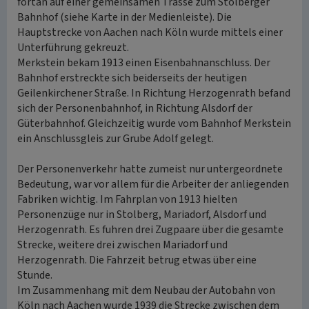
fortan auf einer gemeinsamen Trasse zum Stolberger
Bahnhof (siehe Karte in der Medienleiste). Die
Hauptstrecke von Aachen nach Köln wurde mittels einer
Unterführung gekreuzt.
Merkstein bekam 1913 einen Eisenbahnanschluss. Der
Bahnhof erstreckte sich beiderseits der heutigen
Geilenkirchener Straße. In Richtung Herzogenrath befand
sich der Personenbahnhof, in Richtung Alsdorf der
Güterbahnhof. Gleichzeitig wurde vom Bahnhof Merkstein
ein Anschlussgleis zur Grube Adolf gelegt.
Der Personenverkehr hatte zumeist nur untergeordnete
Bedeutung, war vor allem für die Arbeiter der anliegenden
Fabriken wichtig. Im Fahrplan von 1913 hielten
Personenzüge nur in Stolberg, Mariadorf, Alsdorf und
Herzogenrath. Es fuhren drei Zugpaare über die gesamte
Strecke, weitere drei zwischen Mariadorf und
Herzogenrath. Die Fahrzeit betrug etwas über eine
Stunde.
Im Zusammenhang mit dem Neubau der Autobahn von
Köln nach Aachen wurde 1939 die Strecke zwischen dem