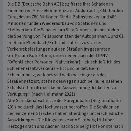
Die DB [Deutsche Bahn AG] bezifferte ihre Schäden in
einer ersten Pressekonferenz am 23. Juli auf 1,3 Milliarden
Euro, davon 780 Millionen für die Bahnstrecken und 480
Millionen für den Wiederaufbau von Stationen und
Stellwerken. Die Schäden am Straßennetz, insbesondere
die Sperrung von Teilabschnitten der Autobahnen 1 und 61
im Raum Rheinbach/Erftstadt führte zu starken
Verkehrsbelastungen auf den Straßen im gesamten
Großraum Köln/Bonn, unter denen auch der ÖPNV
[Öffentlicher Personen-Nahverkehr] – einschließlich des
Schienenersatzverkehrs – litt und leidet. Beim
Schienennetz, welches viel weitmaschiger als das
Straßennetz ist, stehen deswegen auch bei nur einzelnen
Schadstellen oftmals keine Ausweichmöglichkeiten zu
Verfügung.“ (nach Heilmann 2021)
Alle Streckenabschnitte der Euregiobahn (Regionalbahn
20) sind durch das Hochwasser betroffen. Die Schäden an
den einzelnen Strecken haben allerdings unterschiedliche
Auswirkungen. Die Ringstrecke von Stolberg Hbf über
Herzogenrath und Aachen nach Stolberg Hbf konnte nach