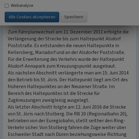
Wilhelmschacht wurde der neue Haltepunkt Alsdorf-
Webanalyse
Busch angelegt. Beide Haltepunkte besitzen eine
moderne Einrichtung.
Zum Fahrplanwechsel am 11. Dezember 2011 erfolgte die
Verlängerung der Strecke bis zum Haltepunkt Alsdorf
Poststraße. Es entstanden die neuen Haltepunkte in
Kellersberg, Mariadorf und an der Alsdorfer Poststraße.
Für die Erweiterung des Verkehrs wurde der Haltepunkt
Alsdorf-Annapark zum Kreuzungspunkt ausgebaut.
Als nächsten Abschnitt verlängerte man am 15. Juni 2014
den Betrieb bis St. Jöris. Der Haltepunkt liegt am Ort des
früheren Haltepunktes an der Neusener Straße. Im
Bereich des Haltepunktes ist die Strecke für
Zugkreuzungen zweigleisig ausgelegt.
Als letzter Abschnitt folgte am 12. Juni 2016 die Strecke
von St. Jöris nach Stolberg. Die RB 20 (Regionalbahn 20),
betrieben von der Euregiobahn, stellt seither den Ring-
Verkehr sicher. Von Stolberg fahren die Züge weiter über
Eschweiler Stadt nach Düren beziehungsweise Richtung