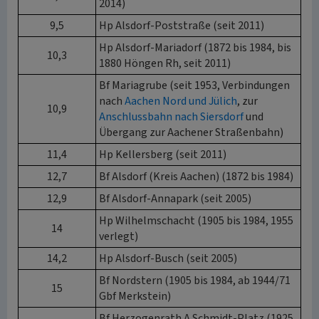
2014)
9,5
Hp Alsdorf-Poststraße (seit 2011)
Hp Alsdorf-Mariadorf (1872 bis 1984, bis
10,3
1880 Höngen Rh, seit 2011)
Bf Mariagrube (seit 1953, Verbindungen
nach
Aachen Nord und Jülich
, zur
10,9
Anschlussbahn nach Siersdorf
und
Übergang zur Aachener Straßenbahn)
11,4
Hp Kellersberg (seit 2011)
12,7
Bf Alsdorf (Kreis Aachen) (1872 bis 1984)
12,9
Bf Alsdorf-Annapark (seit 2005)
Hp Wilhelmschacht (1905 bis 1984, 1955
14
verlegt)
14,2
Hp Alsdorf-Busch (seit 2005)
Bf Nordstern (1905 bis 1984, ab 1944/71
15
Gbf Merkstein)
Bf Herzogenrath A.Schmidt-Platz (1925