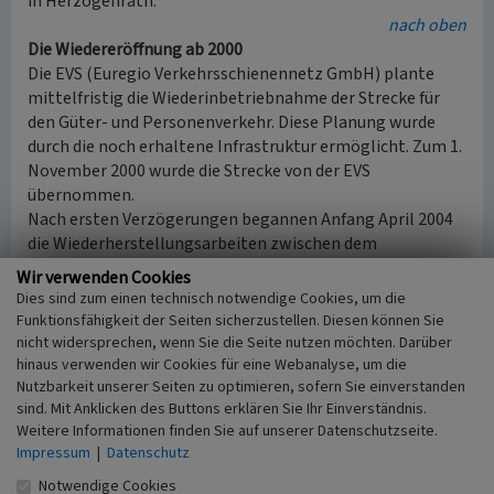
in Herzogenrath.
nach oben
Die Wiedereröffnung ab 2000
Die EVS (Euregio Verkehrsschienennetz GmbH) plante
mittelfristig die Wiederinbetriebnahme der Strecke für
den Güter- und Personenverkehr. Diese Planung wurde
durch die noch erhaltene Infrastruktur ermöglicht. Zum 1.
November 2000 wurde die Strecke von der EVS
übernommen.
Nach ersten Verzögerungen begannen Anfang April 2004
die Wiederherstellungsarbeiten zwischen dem
Herzogenrather Bahnhof und dem Merksteiner August-
Wir verwenden Cookies
Schmidt-Platz (früherer Bereich des Personenbahnhofs
Dies sind zum einen technisch notwendige Cookies, um die
Merkstein). Am 12. Dezember 2004 konnte der reguläre
Funktionsfähigkeit der Seiten sicherzustellen. Diesen können Sie
Personenverkehr zwischen Herzogenrath und Merkstein
nicht widersprechen, wenn Sie die Seite nutzen möchten. Darüber
im Stundentakt wieder aufgenommen werden. Zum
hinaus verwenden wir Cookies für eine Webanalyse, um die
Nutzbarkeit unserer Seiten zu optimieren, sofern Sie einverstanden
Einsatz kommen nun Dieseltriebwagen der Baureihe 643.2
sind. Mit Anklicken des Buttons erklären Sie Ihr Einverständnis.
(Typ
Talent
von Talbot/Bombardier).
Weitere Informationen finden Sie auf unserer Datenschutzseite.
Am 11. Dezember 2005 folgte die Verlängerung der
Impressum
|
Datenschutz
Euregiobahn bis zum neu gestalteten Haltepunkt
Alsdorf-Annapark. Am früheren Haltepunkt
Notwendige Cookies