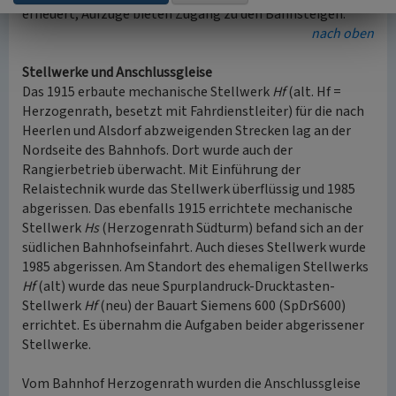
erneuert, Aufzüge bieten Zugang zu den Bahnsteigen.
nach oben
Stellwerke und Anschlussgleise
Das 1915 erbaute mechanische Stellwerk
Hf
(alt. Hf =
Herzogenrath, besetzt mit Fahrdienstleiter) für die nach
Heerlen und Alsdorf abzweigenden Strecken lag an der
Nordseite des Bahnhofs. Dort wurde auch der
Rangierbetrieb überwacht. Mit Einführung der
Relaistechnik wurde das Stellwerk überflüssig und 1985
abgerissen. Das ebenfalls 1915 errichtete mechanische
Stellwerk
Hs
(Herzogenrath Südturm) befand sich an der
südlichen Bahnhofseinfahrt. Auch dieses Stellwerk wurde
1985 abgerissen. Am Standort des ehemaligen Stellwerks
Hf
(alt) wurde das neue Spurplandruck-Drucktasten-
Stellwerk
Hf
(neu) der Bauart Siemens 600 (SpDrS600)
errichtet. Es übernahm die Aufgaben beider abgerissener
Stellwerke.
Vom Bahnhof Herzogenrath wurden die Anschlussgleise