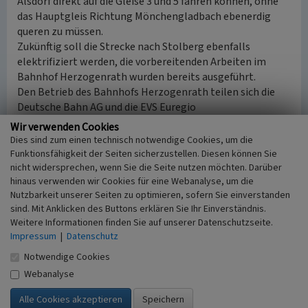
Alsdorf direkt auf die Gleise 3 und 5 fahren können, ohne
das Hauptgleis Richtung Mönchengladbach ebenerdig
queren zu müssen.
Zukünftig soll die Strecke nach Stolberg ebenfalls
elektrifiziert werden, die vorbereitenden Arbeiten im
Bahnhof Herzogenrath wurden bereits ausgeführt.
Den Betrieb des Bahnhofs Herzogenrath teilen sich die
Deutsche Bahn AG und die EVS Euregio
Verkehrsschienennetz (EVS). Die Deutsche Bahn betreibt
Wir verwenden Cookies
die Gleise 1–4, die Stumpfgleise 41 und 44 sowie das in den
Dies sind zum einen technisch notwendige Cookies, um die
Bahnhof führende Gleis der Strecke von Heerlen. Die
Funktionsfähigkeit der Seiten sicherzustellen. Diesen können Sie
übrigen Betriebsanlagen einschließlich der Gleise von und
nicht widersprechen, wenn Sie die Seite nutzen möchten. Darüber
hinaus verwenden wir Cookies für eine Webanalyse, um die
zur Bahnstrecke nach Stolberg über Alsdorf werden von
Nutzbarkeit unserer Seiten zu optimieren, sofern Sie einverstanden
der EVS betrieben.
sind. Mit Anklicken des Buttons erklären Sie Ihr Einverständnis.
Weitere Informationen finden Sie auf unserer Datenschutzseite.
Im Zuge der Einführung des
RRX
(Rhein-Ruhr-Express)
Impressum
|
Datenschutz
nach Aachen begannen 2008 erneute Umbauarbeiten. Die
Notwendige Cookies
Bahnsteige werden auf eine einheitliche Höhe von 76
Zentimetern gebracht. Sie besitzen eine Länge von 220
Webanalyse
Metern. Für das barrierefreie Erreichen der Bahnsteige
wurde der vorhandene Fußgängertunnel erweitert und