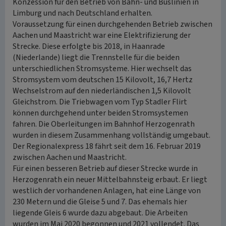
Konzession für den Betrieb von Bahn- und Buslinien in
Limburg und nach Deutschland erhalten.
Voraussetzung für einen durchgehenden Betrieb zwischen
Aachen und Maastricht war eine Elektrifizierung der
Strecke. Diese erfolgte bis 2018, in Haanrade
(Niederlande) liegt die Trennstelle für die beiden
unterschiedlichen Stromsysteme. Hier wechselt das
Stromsystem vom deutschen 15 Kilovolt, 16,7 Hertz
Wechselstrom auf den niederländischen 1,5 Kilovolt
Gleichstrom. Die Triebwagen vom Typ Stadler Flirt
können durchgehend unter beiden Stromsystemen
fahren. Die Oberleitungen im Bahnhof Herzogenrath
wurden in diesem Zusammenhang vollständig umgebaut.
Der Regionalexpress 18 fährt seit dem 16. Februar 2019
zwischen Aachen und Maastricht.
Für einen besseren Betrieb auf dieser Strecke wurde in
Herzogenrath ein neuer Mittelbahnsteig erbaut. Er liegt
westlich der vorhandenen Anlagen, hat eine Länge von
230 Metern und die Gleise 5 und 7. Das ehemals hier
liegende Gleis 6 wurde dazu abgebaut. Die Arbeiten
wurden im Mai 2020 begonnen und 2021 vollendet. Das