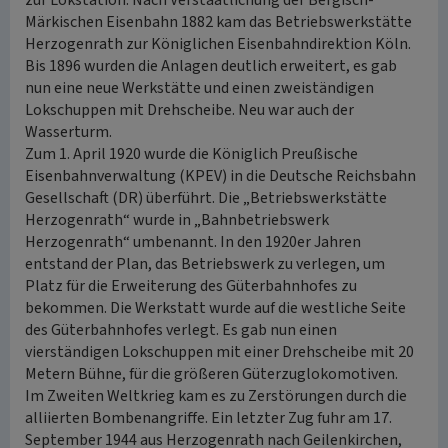
zur Lokstation. Nach Verstaatlichung der Bergisch-
Märkischen Eisenbahn 1882 kam das Betriebswerkstätte
Herzogenrath zur Königlichen Eisenbahndirektion Köln.
Bis 1896 wurden die Anlagen deutlich erweitert, es gab
nun eine neue Werkstätte und einen zweiständigen
Lokschuppen mit Drehscheibe. Neu war auch der
Wasserturm.
Zum 1. April 1920 wurde die Königlich Preußische
Eisenbahnverwaltung (KPEV) in die Deutsche Reichsbahn
Gesellschaft (DR) überführt. Die „Betriebswerkstätte
Herzogenrath“ wurde in „Bahnbetriebswerk
Herzogenrath“ umbenannt. In den 1920er Jahren
entstand der Plan, das Betriebswerk zu verlegen, um
Platz für die Erweiterung des Güterbahnhofes zu
bekommen. Die Werkstatt wurde auf die westliche Seite
des Güterbahnhofes verlegt. Es gab nun einen
vierständigen Lokschuppen mit einer Drehscheibe mit 20
Metern Bühne, für die größeren Güterzuglokomotiven.
Im Zweiten Weltkrieg kam es zu Zerstörungen durch die
alliierten Bombenangriffe. Ein letzter Zug fuhr am 17.
September 1944 aus Herzogenrath nach Geilenkirchen,