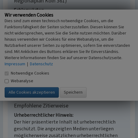
Regionalplan Köln 361)
Schlagwörter
Wir verwenden Cookies
Kulturlandschaftsbereich
Altstraße
Dies sind zum einen technisch notwendige Cookies, um die
Fachsicht(en)
Funktionsfähigkeit der Seiten sicherzustellen. Diesen können Sie
Kulturlandschaftspflege, Denkmalpflege,
nicht widersprechen, wenn Sie die Seite nutzen möchten. Darüber
Landeskunde, Raumplanung, Archäologie
hinaus verwenden wir Cookies für eine Webanalyse, um die
Erfassungsmaßstab
Nutzbarkeit unserer Seiten zu optimieren, sofern Sie einverstanden
i.d.R. 1:25.000 (kleiner als 1:20.000)
sind. Mit Anklicken des Buttons erklären Sie Ihr Einverständnis.
Erfassungsmethode
Weitere Informationen finden Sie auf unserer Datenschutzseite.
Impressum
Literaturauswertung
|
Datenschutz
Historischer Zeitraum
Notwendige Cookies
Beginn 2016
Webanalyse
Empfohlene Zitierweise
Urheberrechtlicher Hinweis
Der hier präsentierte Inhalt ist urheberrechtlich
geschützt. Die angezeigten Medien unterliegen
möglicherweise zusätzlichen urheberrechtlichen