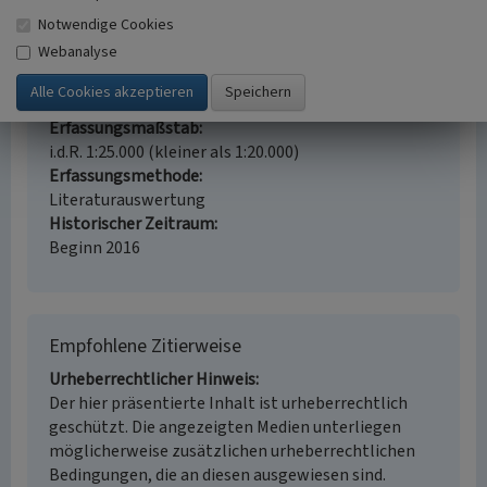
Ort
Notwendige Cookies
51069 Köln - Dünnwald
Webanalyse
Fachsicht(en)
Kulturlandschaftspflege, Denkmalpflege,
Landeskunde, Raumplanung
Erfassungsmaßstab
i.d.R. 1:25.000 (kleiner als 1:20.000)
Erfassungsmethode
Literaturauswertung
Historischer Zeitraum
Beginn 2016
Empfohlene Zitierweise
Urheberrechtlicher Hinweis
Der hier präsentierte Inhalt ist urheberrechtlich
geschützt. Die angezeigten Medien unterliegen
möglicherweise zusätzlichen urheberrechtlichen
Bedingungen, die an diesen ausgewiesen sind.