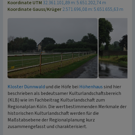
Koordinate UTM
32.361.101,89 m: 5.651.202,74 m
Koordinate Gauss/Krüger
2.571.696,08 m: 5.651.655,63 m
Kloster Dünnwald
und die Höfe bei
Höhenhaus
sind hier
beschrieben als bedeutsamer Kulturlandschaftsbereich
(KLB) wie im Fachbeitrag Kulturlandschaft zum
Regionalplan Köln. Die wertbestimmenden Merkmale der
historischen Kulturlandschaft werden für die
Maßstabsebene der Regionalplanung kurz
zusammengefasst und charakterisiert.