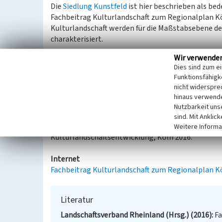
Die
Siedlung Kunstfeld
ist hier beschrieben als be
Fachbeitrag Kulturlandschaft zum Regionalplan K
Kulturlandschaft werden für die Maßstabsebene 
charakterisiert.
Wir verwende
Älteste Arbeitersiedlung des Rheinlandes von 1820 
Dies sind zum e
Fabrikantenvilla im bergischen Stil (Fachwerk, Schi
Funktionsfähigke
nicht widerspre
Kulturlandschaftliches und denkmalpflegerisches 
hinaus verwende
Kulturlandschaftsentwicklung.
Nutzbarkeit uns
sind. Mit Anklic
Aus: Landschaftsverband Rheinland (Hrsg.): Fachb
Weitere Informa
Kulturlandschaftsentwicklung, Köln 2016.
Internet
Fachbeitrag Kulturlandschaft zum Regionalplan K
Literatur
Landschaftsverband Rheinland (Hrsg.) (2016)
Fa