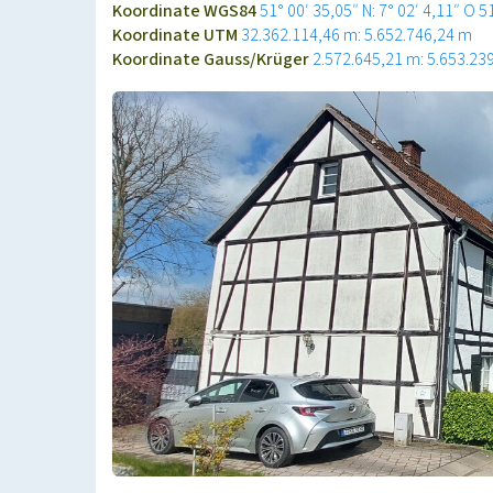
Koordinate WGS84
51° 00′ 35,05″ N: 7° 02′ 4,11″ O
5
Koordinate UTM
32.362.114,46 m: 5.652.746,24 m
Koordinate Gauss/Krüger
2.572.645,21 m: 5.653.23