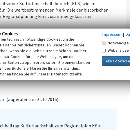
deutsamer Kulturlandschaftsbereich (KLB) wie im
öln. Die wertbestimmenden Merkmale der historischen
der Regionalplanung kurz zusammengefasst und
n Cookies
Impressum
|
Da
in isolierter Lage im
Dünnwalder Wald
, klassizistische
inen technisch notwendige Cookies, um die
efer).
Notwendige 
it der Seiten sicherzustellen. Diesen können Sie
Webanalyse
chen, wenn Sie die Seite nutzen möchten. Darüber
Ziel im Rahmen der Regionalplanung ist eine erhaltende
n wir Cookies für eine Webanalyse, um die
erer Seiten zu optimieren, sofern Sie einverstanden
ken des Buttons erklären Sie Ihr Einverständnis.
eitrag Kulturlandschaft zum Regionalplan Köln. Erhaltende
tionen finden Sie auf unserer Datenschutzseite.
öln
(abgerufen am 01.10.2016)
chbeitrag Kulturlandschaft zum Regionalplan Köln.