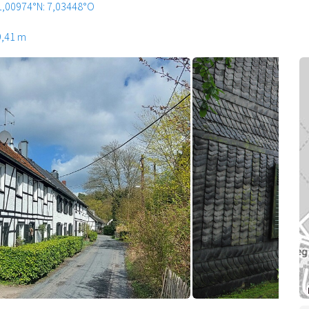
1,00974°N: 7,03448°O
9,41 m