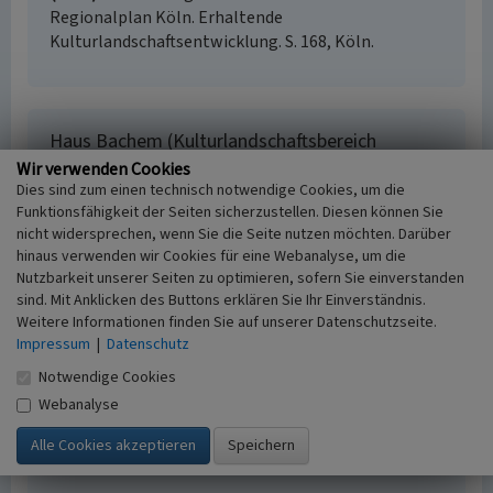
Regionalplan Köln. Erhaltende
Kulturlandschaftsentwicklung. S. 168, Köln.
Haus Bachem (Kulturlandschaftsbereich
Regionalplan Köln 151)
Wir verwenden Cookies
Dies sind zum einen technisch notwendige Cookies, um die
Schlagwörter
Funktionsfähigkeit der Seiten sicherzustellen. Diesen können Sie
Kulturlandschaftsbereich
Wasserburg
Hof
nicht widersprechen, wenn Sie die Seite nutzen möchten. Darüber
(Landwirtschaft)
hinaus verwenden wir Cookies für eine Webanalyse, um die
Fachsicht(en)
Nutzbarkeit unserer Seiten zu optimieren, sofern Sie einverstanden
Kulturlandschaftspflege, Denkmalpflege,
sind. Mit Anklicken des Buttons erklären Sie Ihr Einverständnis.
Landeskunde, Raumplanung, Archäologie
Weitere Informationen finden Sie auf unserer Datenschutzseite.
Erfassungsmaßstab
Impressum
|
Datenschutz
i.d.R. 1:25.000 (kleiner als 1:20.000)
Notwendige Cookies
Erfassungsmethode
Webanalyse
Literaturauswertung
Historischer Zeitraum
Beginn 2016