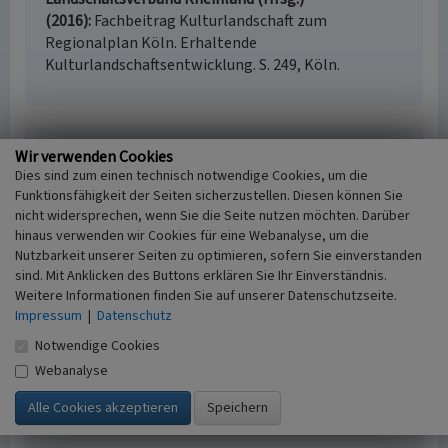
(2016)
Fachbeitrag Kulturlandschaft zum
Regionalplan Köln. Erhaltende
Kulturlandschaftsentwicklung. S. 249, Köln.
Kirche in Frielingsdorf (Kulturlandschaftsbereich
Wir verwenden Cookies
Regionalplan Köln 402)
Dies sind zum einen technisch notwendige Cookies, um die
Funktionsfähigkeit der Seiten sicherzustellen. Diesen können Sie
Schlagwörter
nicht widersprechen, wenn Sie die Seite nutzen möchten. Darüber
Kulturlandschaftsbereich
Kirchengebäude
hinaus verwenden wir Cookies für eine Webanalyse, um die
Fachsicht(en)
Nutzbarkeit unserer Seiten zu optimieren, sofern Sie einverstanden
Kulturlandschaftspflege, Denkmalpflege,
sind. Mit Anklicken des Buttons erklären Sie Ihr Einverständnis.
Landeskunde, Raumplanung
Weitere Informationen finden Sie auf unserer Datenschutzseite.
Erfassungsmaßstab
Impressum
|
Datenschutz
i.d.R. 1:25.000 (kleiner als 1:20.000)
Notwendige Cookies
Erfassungsmethode
Webanalyse
Literaturauswertung
Historischer Zeitraum
Beginn 2016