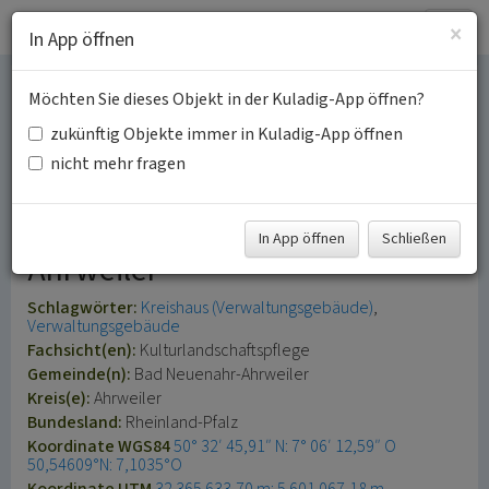
Togg
×
In App öffnen
navig
Möchten Sie dieses Objekt in der Kuladig-App öffnen?
Kreisverwaltung
zukünftig Objekte immer in Kuladig-App öffnen
Ahrweiler
nicht mehr fragen
Ehemals Landratsamt
In App öffnen
Schließen
Ahrweiler
Schlagwörter:
Kreishaus (Verwaltungsgebäude)
Verwaltungsgebäude
Fachsicht(en):
Kulturlandschaftspflege
Gemeinde(n):
Bad Neuenahr-Ahrweiler
Kreis(e):
Ahrweiler
Bundesland:
Rheinland-Pfalz
Koordinate WGS84
50° 32′ 45,91″ N: 7° 06′ 12,59″ O
50,54609°N: 7,1035°O