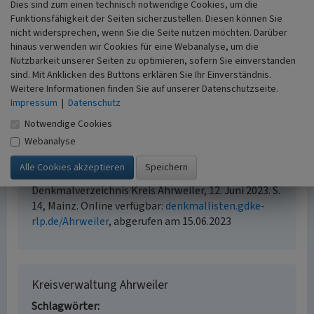
Dies sind zum einen technisch notwendige Cookies, um die
Internet
Funktionsfähigkeit der Seiten sicherzustellen. Diesen können Sie
nicht widersprechen, wenn Sie die Seite nutzen möchten. Darüber
www.kreis.aw-online.de (1)
: Unser neues Landratsamt
hinaus verwenden wir Cookies für eine Webanalyse, um die
(abgerufen 2.12.2015)
Nutzbarkeit unserer Seiten zu optimieren, sofern Sie einverstanden
www.kreis.aw-online.de (2)
: Kreisverwaltung in größerem
sind. Mit Anklicken des Buttons erklären Sie Ihr Einverständnis.
Dienstgebäude (abgerufen 2.12.2015)
Weitere Informationen finden Sie auf unserer Datenschutzseite.
Impressum
|
Datenschutz
Literatur
Notwendige Cookies
Webanalyse
Generaldirektion Kulturelles Erbe Rheinland-Pfalz
(Hrsg.) (2023)
Nachrichtliches Verzeichnis der
Kulturdenkmäler, Kreis Ahrweiler.
Denkmalverzeichnis Kreis Ahrweiler, 12. Juni 2023. S.
14, Mainz. Online verfügbar:
denkmallisten.gdke-
rlp.de/Ahrweiler
, abgerufen am 15.06.2023
Kreisverwaltung Ahrweiler
Schlagwörter