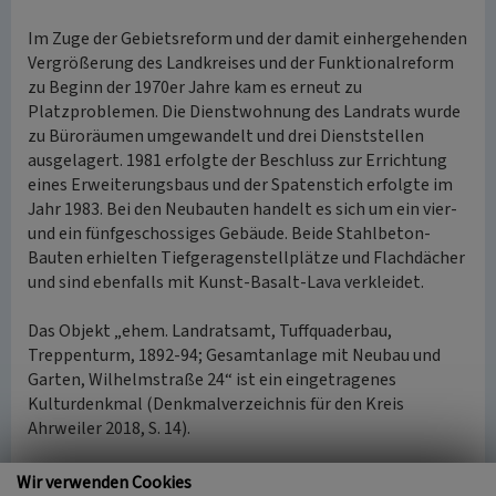
Im Zuge der Gebietsreform und der damit einhergehenden
Vergrößerung des Landkreises und der Funktionalreform
zu Beginn der 1970er Jahre kam es erneut zu
Platzproblemen. Die Dienstwohnung des Landrats wurde
zu Büroräumen umgewandelt und drei Dienststellen
ausgelagert. 1981 erfolgte der Beschluss zur Errichtung
eines Erweiterungsbaus und der Spatenstich erfolgte im
Jahr 1983. Bei den Neubauten handelt es sich um ein vier-
und ein fünfgeschossiges Gebäude. Beide Stahlbeton-
Bauten erhielten Tiefgeragenstellplätze und Flachdächer
und sind ebenfalls mit Kunst-Basalt-Lava verkleidet.
Das Objekt „ehem. Landratsamt, Tuffquaderbau,
Treppenturm, 1892-94; Gesamtanlage mit Neubau und
Garten, Wilhelmstraße 24“ ist ein eingetragenes
Kulturdenkmal (Denkmalverzeichnis für den Kreis
Ahrweiler 2018, S. 14).
(Simone Jakobi, Universität Koblenz-Landau, 2015)
Wir verwenden Cookies