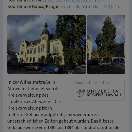
Koordinate UTM
32.365.633,70 m: 5.601.067,18 m
Koordinate Gauss/Krüger
2.578.259,22 m: 5.601.733,52 m
In der Wilhelmstraße in
Kooperationspartner
Ahrweiler befindet sich die
Kreisverwaltung des
Landkreises Ahrweiler. Die
Kreisverwaltung ist in
mehrere Gebäude aufgeteilt, die wiederum zu
unterschiedlichen Zeiten gebaut wurden. Das älteste
Gebäude wurde von 1892 bis 1894 als Landratsamt an der