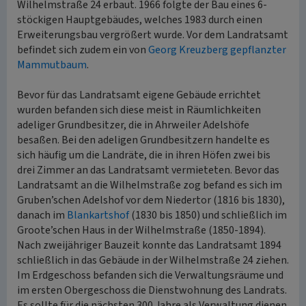
Wilhelmstraße 24 erbaut. 1966 folgte der Bau eines 6-
stöckigen Hauptgebäudes, welches 1983 durch einen
Erweiterungsbau vergrößert wurde. Vor dem Landratsamt
befindet sich zudem ein von
Georg Kreuzberg gepflanzter
Mammutbaum
.
Bevor für das Landratsamt eigene Gebäude errichtet
wurden befanden sich diese meist in Räumlichkeiten
adeliger Grundbesitzer, die in Ahrweiler Adelshöfe
besaßen. Bei den adeligen Grundbesitzern handelte es
sich häufig um die Landräte, die in ihren Höfen zwei bis
drei Zimmer an das Landratsamt vermieteten. Bevor das
Landratsamt an die Wilhelmstraße zog befand es sich im
Gruben’schen Adelshof vor dem Niedertor (1816 bis 1830),
danach im
Blankartshof
(1830 bis 1850) und schließlich im
Groote’schen Haus in der Wilhelmstraße (1850-1894).
Nach zweijähriger Bauzeit konnte das Landratsamt 1894
schließlich in das Gebäude in der Wilhelmstraße 24 ziehen.
Im Erdgeschoss befanden sich die Verwaltungsräume und
im ersten Obergeschoss die Dienstwohnung des Landrats.
Es sollte für die nächsten 300 Jahre als Verwaltung dienen.