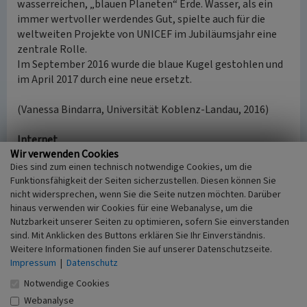
wasserreichen, „blauen Planeten“ Erde. Wasser, als ein
immer wertvoller werdendes Gut, spielte auch für die
weltweiten Projekte von UNICEF im Jubiläumsjahr eine
zentrale Rolle.
Im September 2016 wurde die blaue Kugel gestohlen und
im April 2017 durch eine neue ersetzt.
(Vanessa Bindarra, Universität Koblenz-Landau, 2016)
Internet
Wir verwenden Cookies
www.aw-wiki.de
: UNICEF-Brunnen Bad Neuenahr
Dies sind zum einen technisch notwendige Cookies, um die
(abgerufen 11.09.2018)
Funktionsfähigkeit der Seiten sicherzustellen. Diesen können Sie
de.wikipedia.org
: UNICEF (abgerufen 11.09.2018)
nicht widersprechen, wenn Sie die Seite nutzen möchten. Darüber
hinaus verwenden wir Cookies für eine Webanalyse, um die
Nutzbarkeit unserer Seiten zu optimieren, sofern Sie einverstanden
Literatur
sind. Mit Anklicken des Buttons erklären Sie Ihr Einverständnis.
Robbel, Daniel; Unschuld, Dirk (2020)
111 Orte im
Weitere Informationen finden Sie auf unserer Datenschutzseite.
Ahrtal, die man gesehen haben muss. S. 96-97, Köln.
Impressum
|
Datenschutz
Notwendige Cookies
Webanalyse