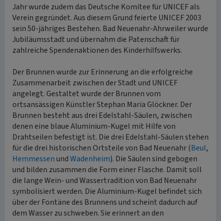
Jahr wurde zudem das Deutsche Komitee für UNICEF als
Verein gegründet. Aus diesem Grund feierte UNICEF 2003
sein 50-jähriges Bestehen. Bad Neuenahr-Ahrweiler wurde
Jubiläumsstadt und übernahm die Patenschaft für
zahlreiche Spendenaktionen des Kinderhilfswerks.
Der Brunnen wurde zur Erinnerung an die erfolgreiche
Zusammenarbeit zwischen der Stadt und UNICEF
angelegt. Gestaltet wurde der Brunnen vom
ortsansässigen Künstler Stephan Maria Glöckner. Der
Brunnen besteht aus drei Edelstahl-Säulen, zwischen
denen eine blaue Aluminium-Kugel mit Hilfe von
Drahtseilen befestigt ist. Die drei Edelstahl-Säulen stehen
für die drei historischen Ortsteile von Bad Neuenahr (
Beul
,
Hemmessen
und
Wadenheim
). Die Säulen sind gebogen
und bilden zusammen die Form einer Flasche. Damit soll
die lange Wein- und Wassertradition von Bad Neuenahr
symbolisiert werden. Die Aluminium-Kugel befindet sich
über der Fontäne des Brunnens und scheint dadurch auf
dem Wasser zu schweben. Sie erinnert an den