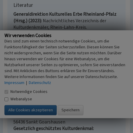
Literatur
Generaldirektion Kulturelles Erbe Rheinland-Pfalz
(Hrsg.) (2023)
Nachrichtliches Verzeichnis der
Kulturdenkmäler, Rhein-Lahn-Kreis.
Denkmalverzeichnis Rhein-Lahn-Kreis, 19. April
Wir verwenden Cookies
2023. S. 49, Mainz. Online verfügbar:
Dies sind zum einen technisch notwendige Cookies, um die
denkmalliste.gdke-rlp/Rhein-Lahn-Kreis
, abgerufen
Funktionsfähigkeit der Seiten sicherzustellen. Diesen können Sie
nicht widersprechen, wenn Sie die Seite nutzen möchten. Darüber
am 16.06.2023
hinaus verwenden wir Cookies für eine Webanalyse, um die
Nutzbarkeit unserer Seiten zu optimieren, sofern Sie einverstanden
sind. Mit Anklicken des Buttons erklären Sie Ihr Einverständnis.
Weitere Informationen finden Sie auf unserer Datenschutzseite.
Altes Rathaus in Sankt Goarshausen
Impressum
|
Datenschutz
Schlagwörter
Notwendige Cookies
Rathaus
Webanalyse
Straße / Hausnummer
Burgstraße 7
Ort
56436 Sankt Goarshausen
Gesetzlich geschütztes Kulturdenkmal