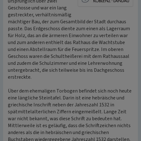
ursprünglich über zwei
Geschosse und war ein lang
gestreckter, verhältnismäßig
mächtiger Bau, der zum Gesamtbild der Stadt durchaus
passte. Das Erdgeschoss diente zum einen als Lagerraum
für Holz, das an die ärmeren Einwohner zu verteilen war
und zum anderen enthielt das Rathaus die Wachtstube
und einen Abstellraum für die Feuerspritze. Im oberen
Geschoss waren die Schultheißerei mit dem Rathaussaal
und zudem die Schulzimmer und eine Lehrerwohnung
untergebracht, die sich teilweise bis ins Dachgeschoss
erstreckte.
Über dem ehemaligen Torbogen befindet sich noch heute
eine längliche Steintafel. Darin ist eine hebräische und
griechische Inschrift neben der Jahreszahl 1532 in
spätmittelalterlichen Ziffern eingemeißelt. Lange Zeit
war nicht bekannt, was diese Schrift zu bedeuten hat.
Mittlerweile ist es geläufig, dass die Schriftzeichen nichts
anderes als die in hebräischen und griechischen
Buchstaben wiedergegebene Jahreszahl 1532 darstellen.