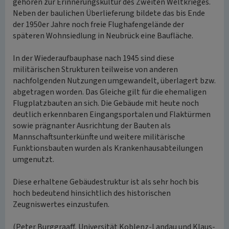
gehören zur Erinnerungskultur des Zweiten Weltkrieges.
Neben der baulichen Überlieferung bildete das bis Ende
der 1950er Jahre noch freie Flughafengelände der
späteren Wohnsiedlung in Neubrück eine Baufläche.
In der Wiederaufbauphase nach 1945 sind diese
militärischen Strukturen teilweise von anderen
nachfolgenden Nutzungen umgewandelt, überlagert bzw.
abgetragen worden. Das Gleiche gilt für die ehemaligen
Flugplatzbauten an sich. Die Gebäude mit heute noch
deutlich erkennbaren Eingangsportalen und Flaktürmen
sowie prägnanter Ausrichtung der Bauten als
Mannschaftsunterkünfte und weitere militärische
Funktionsbauten wurden als Krankenhausabteilungen
umgenutzt.
Diese erhaltene Gebäudestruktur ist als sehr hoch bis
hoch bedeutend hinsichtlich des historischen
Zeugniswertes einzustufen.
(Peter Burggraaff, Universität Koblenz-Landau und Klaus-