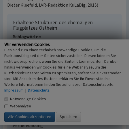
Dieter Kleefeld, LVR-Redaktion KuLaDig, 2015)
Erhaltene Strukturen des ehemaligen
Flugplatzes Ostheim
Schlagwörter
Fliegerhorst
Flugplatz
Militärgebäude
Wir verwenden Cookies
Krankenhaus
Dies sind zum einen technisch notwendige Cookies, um die
Straße / Hausnummer
Funktionsfähigkeit der Seiten sicherzustellen. Diesen können Sie
nicht widersprechen, wenn Sie die Seite nutzen möchten. Darüber
Ostmerheimer Straße
hinaus verwenden wir Cookies für eine Webanalyse, um die
Ort
Nutzbarkeit unserer Seiten zu optimieren, sofern Sie einverstanden
51109 Köln - Merheim
sind. Mit Anklicken des Buttons erklären Sie Ihr Einverständnis.
Fachsicht(en)
Weitere Informationen finden Sie auf unserer Datenschutzseite.
Kulturlandschaftspflege, Landeskunde
Impressum
|
Datenschutz
Erfassungsmaßstab
Notwendige Cookies
i.d.R. 1:5.000 (größer als 1:20.000)
Webanalyse
Erfassungsmethode
Auswertung historischer Schriften, Auswertung
historischer Karten, Literaturauswertung,
Fernerkundung