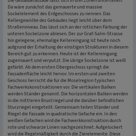
Die Gebäudefassade lässt sich in drei Zonen unterteilen.
Da wäre zunächst das gemauerte und massive
Sockelelement des Erdgeschosses zu nennen. Das
Kellergewölbe des Gebäudes liegt leicht über dem
Straßenniveau. Das lässt sich an der rötlichen Färbung der
unteren Sockelzone ablesen. Der zur Graf-Salm-Strasse
hin gelegene, ehemalige Kellereingang ist heute noch
aufgrund der Erhaltung der einstigen Strukturen in diesem
Bereich gut zu erkennen. Heute ist der Kellereingang
zugemauert und verputzt. Die übrige Sockelzone ist weiß
gefärbt. Ab dem ersten Obergeschoss springt die
Fassadenfläche leicht hervor. Im ersten und zweiten
Geschoss herrscht die für die Moselregion typischen
Fachwerkskonstruktionen vor. Die vertikalen Balken
werden Ständer genannt. Die horizontalen Balken werden
in die mittleren Brustriegel und die darüber befindlichen
Sturzriegel eingeteilt. Gemeinsam teilen Ständer und
Riegel die Fassade in quadratische Gefache ein. In den
weißen Gefachen wird die Fachwerkkonstruktion durch
rote und schwarze Linien nachgezeichnet. Aufgelockert
wird die Regelmäßigkeit durch die Zierelemente. Diese