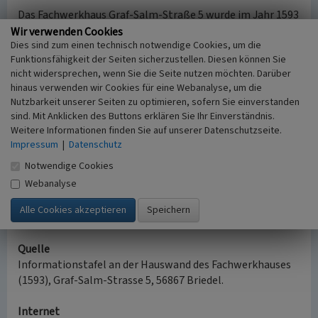
Das Fachwerkhaus Graf-Salm-Straße 5 wurde im Jahr 1593
vermutlich auf den Grundmauern des ehemaligen
Wir verwenden Cookies
Dies sind zum einen technisch notwendige Cookies, um die
Neumünster Hofes errichtet. Der Neumünster Hof wurde
Funktionsfähigkeit der Seiten sicherzustellen. Diesen können Sie
bereits im Jahr 893 als Neumünster Klosterbesitz
nicht widersprechen, wenn Sie die Seite nutzen möchten. Darüber
erwähnt.
hinaus verwenden wir Cookies für eine Webanalyse, um die
Nutzbarkeit unserer Seiten zu optimieren, sofern Sie einverstanden
Das Fachwerkhaus Graf-Salm-Straße 5 wird im
sind. Mit Anklicken des Buttons erklären Sie Ihr Einverständnis.
Nachrichtlichen Verzeichnis der Kulturdenkmäler im
Weitere Informationen finden Sie auf unserer Datenschutzseite.
Landkreis Cochem-Zell (Stand 2020) geführt. Der Eintrag
Impressum
|
Datenschutz
lautet: „Graf-Salm-Straße 5
Notwendige Cookies
Fachwerkhaus, tlw. massiv, verputzt, im Kern 17. Jh.“
Webanalyse
(Jan Grendel, Universität Koblenz-Landau, 2015,
aktualisiert 2020)
Quelle
Informationstafel an der Hauswand des Fachwerkhauses
(1593), Graf-Salm-Strasse 5, 56867 Briedel.
Internet