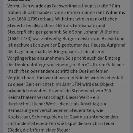
Vermutlich wurde das Fachwerkhaus Hauptstraße 77 im
frühen 18. Jahrhundert vom Zimmermann Franz Wilhelms
(um 1650-1709) erbaut. Wilhelms wird in den örtlichen
Steuerlisten des Jahres 1685 als Lehnsmann und
Steuerpflichtiger genannt. Sein Sohn Johann Wilhelms
(1684-1733) war zeitweilig Bürgermeister von Briedel und
ist nachweislich zweiter Eigentümer des Hauses. Aufgrund
der Lage innerhalb der Ringmauer ist ein älterer
Vorgängerbau anzunehmen. So spricht auch der Eintrag
der Denkmalpflege von einem „im Kern“ älteren Gebäude.
Inschriften oder andere schriftliche Quellen fehlen.
Vergleichbare Fachwerkhäuser in Briedel wurden ebenfalls
zu dieser Zeit errichtet. Im Jahr 1784 wird das Objekt
urkundlich erwähnt. Es wird ein Steuerwert von 200
Reichsthalern veranschlagt. Dieser Wert - ein
durchschnittlicher Wert - diente als Anschlag zur
Bemessung der verschiedenen Steuerarten, wie
Kopfsteuer, Schirmgulden etc. Davon zu unterscheiden
sind andere Steuerarten wie bspw. die Gerichtssteuer
(Bede), die Urform einer Steuer.