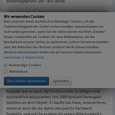
bekanntgegeben. Der Text lautet:
„Das zu Briedel in der Kordelstraße oder Rechstraße neben
Wir verwenden Cookies
Jakob Walter und Johann Mees gelegene zweistöckige
Dies sind zum einen technisch notwendige Cookies, um die
Wohnhaus, samt Kelterhaus, Stall, Schoppen, Kelter,
Funktionsfähigkeit der Seiten sicherzustellen. Diesen können Sie
Garten Hofbering und allen sonstigen Zubehörungen und
nicht widersprechen, wenn Sie die Seite nutzen möchten. Darüber
Gerechtsamen, wie allen darin und niet band und
hinaus verwenden wir Cookies für eine Webanalyse, um die
nagelfesten Gegenständen Flur zehn Nummer zweihundert
Nutzbarkeit unserer Seiten zu optimieren, sofern Sie einverstanden
fünfzig des Stückes. Der in Briedel wohnende Winzer
sind. Mit Anklicken des Buttons erklären Sie Ihr Einverständnis.
Johann Peter Back vierter bot nach mehreren geringeren
Weitere Informationen finden Sie auf unserer Datenschutzseite.
Höhrungen zuletzt 336 Thaler und unterschrieb nach
Impressum
|
Datenschutz
vorheriger Vorlesung.“
(Urkunde Nr. 1367 ).
Notwendige Cookies
Webanalyse
Im Jahr 1932 lebt Philipp Mais (1874-1954) mit seiner
Ehefrau Mathilde Fischer (geboren 1875) im Haus. Er
betrieb gegenüber in der Kurtel eine Schmiede. Seine
Aufgabe war es auch, die Kirchturmuhr zu pflegen und
wöchentlich aufzuziehen. Um 1980 fand ein Feriengast
Gefallen an dem Objekt. Er kaufte das Haus, renovierte es,
wobei er auch das bis dahin überputzte Fachwerk
freilegte, und nutzte es dann als seinen Altersruhesitz.