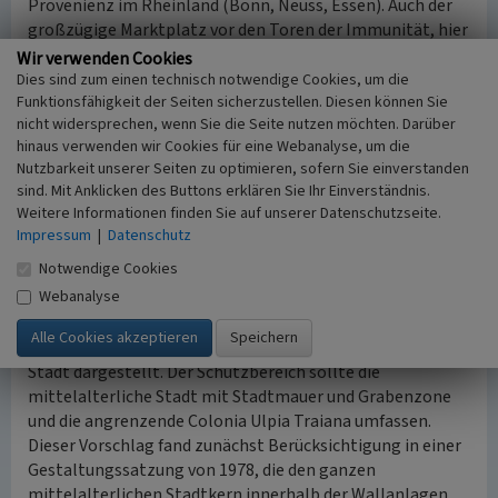
Provenienz im Rheinland (Bonn, Neuss, Essen). Auch der
großzügige Marktplatz vor den Toren der Immunität, hier
in Xanten besonders markant wirksam durch das
Wir verwenden Cookies
wiederhergestellte Michaelstor, ist ein Merkmal
Dies sind zum einen technisch notwendige Cookies, um die
Funktionsfähigkeit der Seiten sicherzustellen. Diesen können Sie
ottonischen Städtebaus, das in dieser Klarheit nur noch
nicht widersprechen, wenn Sie die Seite nutzen möchten. Darüber
selten überliefert ist. Das Straßennetz und die erhaltenen
hinaus verwenden wir Cookies für eine Webanalyse, um die
Befestigungsanlagen, wesentlich dem Ausbau des 14.
Nutzbarkeit unserer Seiten zu optimieren, sofern Sie einverstanden
Jahrhunderts zuzurechnen, zeigen den gotischen
sind. Mit Anklicken des Buttons erklären Sie Ihr Einverständnis.
Städtebau in Kurköln nach der Phase der
Weitere Informationen finden Sie auf unserer Datenschutzseite.
Stadtgründungen im 13. Jahrhundert.
Impressum
|
Datenschutz
Notwendige Cookies
Denkmalbereich
Webanalyse
Das Rheinische Amt für Denkmalpflege halte schon 1972
(damals Landeskonservator Rheinland) in einem
Arbeitsheft Ensembles 1 den städtebaulichen Wert der
Stadt dargestellt. Der Schutzbereich sollte die
mittelalterliche Stadt mit Stadtmauer und Grabenzone
und die angrenzende Colonia Ulpia Traiana umfassen.
Dieser Vorschlag fand zunächst Berücksichtigung in einer
Gestaltungssatzung von 1978, die den ganzen
mittelalterlichen Stadtkern innerhalb der Wallanlagen