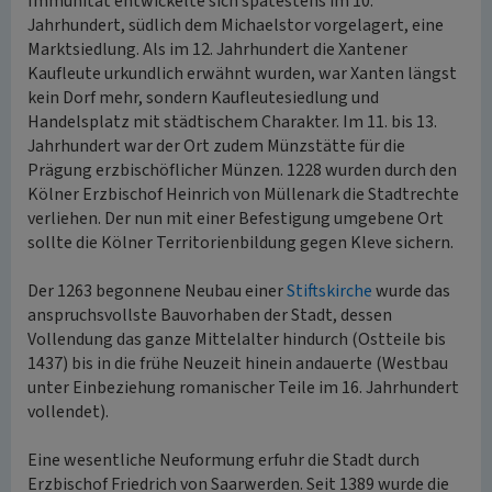
Immunität entwickelte sich spätestens im 10.
Jahrhundert, südlich dem Michaelstor vorgelagert, eine
Marktsiedlung. Als im 12. Jahrhundert die Xantener
Kaufleute urkundlich erwähnt wurden, war Xanten längst
kein Dorf mehr, sondern Kaufleutesiedlung und
Handelsplatz mit städtischem Charakter. Im 11. bis 13.
Jahrhundert war der Ort zudem Münzstätte für die
Prägung erzbischöflicher Münzen. 1228 wurden durch den
Kölner Erzbischof Heinrich von Müllenark die Stadtrechte
verliehen. Der nun mit einer Befestigung umgebene Ort
sollte die Kölner Territorienbildung gegen Kleve sichern.
Der 1263 begonnene Neubau einer
Stiftskirche
wurde das
anspruchsvollste Bauvorhaben der Stadt, dessen
Vollendung das ganze Mittelalter hindurch (Ostteile bis
1437) bis in die frühe Neuzeit hinein andauerte (Westbau
unter Einbeziehung romanischer Teile im 16. Jahrhundert
vollendet).
Eine wesentliche Neuformung erfuhr die Stadt durch
Erzbischof Friedrich von Saarwerden. Seit 1389 wurde die