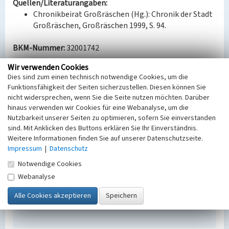
Quellen/Literaturangaben:
Chronikbeirat Großräschen (Hg.): Chronik der Stadt
Großräschen, Großräschen 1999, S. 94.
BKM-Nummer:
32001742
Wir verwenden Cookies
(Erfassungsprojekt Lausitz, BLDAM 2023)
Dies sind zum einen technisch notwendige Cookies, um die
Funktionsfähigkeit der Seiten sicherzustellen. Diesen können Sie
nicht widersprechen, wenn Sie die Seite nutzen möchten. Darüber
Analemmatische Sonnenuhr
hinaus verwenden wir Cookies für eine Webanalyse, um die
Schlagwörter
Nutzbarkeit unserer Seiten zu optimieren, sofern Sie einverstanden
Ort
sind. Mit Anklicken des Buttons erklären Sie Ihr Einverständnis.
Weitere Informationen finden Sie auf unserer Datenschutzseite.
Großräschen
Impressum
|
Datenschutz
Fachsicht(en)
Denkmalpflege
Notwendige Cookies
Erfassungsmaßstab
Webanalyse
Keine Angabe
Erfassungsmethode
Übernahme aus externer Fachdatenbank