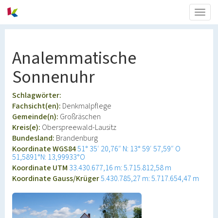
Togg
navig
Analemmatische
Sonnenuhr
Schlagwörter:
Fachsicht(en):
Denkmalpflege
Gemeinde(n):
Großräschen
Kreis(e):
Oberspreewald-Lausitz
Bundesland:
Brandenburg
Koordinate WGS84
51° 35′ 20,76″ N: 13° 59′ 57,59″ O
51,5891°N: 13,99933°O
Koordinate UTM
33.430.677,16 m: 5.715.812,58 m
Koordinate Gauss/Krüger
5.430.785,27 m: 5.717.654,47 m