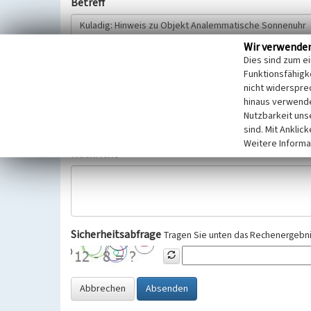
Betreff
Wir verwende
Hinweisgeber
Dies sind zum e
Funktionsfähigke
nicht widerspre
Wir bitten Sie um freiwillige Angabe Ihres Namens und Ihre
hinaus verwende
Selbstverständlich werden diese entsprechend der Vorschr
Nutzbarkeit uns
Datenschutzgrundverordnung (EU-DSGVO) vertraulich behand
sind. Mit Anklic
Weitere Informa
Nachricht
Sicherheitsabfrage
Tragen Sie unten das Rechenergebnis
Abbrechen
Absenden