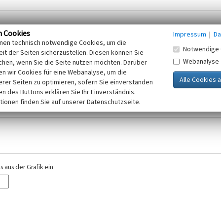
n Cookies
Impressum
|
Da
inen technisch notwendige Cookies, um die
Notwendige 
it der Seiten sicherzustellen. Diesen können Sie
Webanalyse
chen, wenn Sie die Seite nutzen möchten. Darüber
r E-Mail-Adresse. Ihre Angaben werden ausschließlich im Rahmen der KuLaDig-
n wir Cookies für eine Webanalyse, um die
iften des Telemediengesetzes, des Datenschutzgesetzes NRW und der seit dem
erer Seiten zu optimieren, sofern Sie einverstanden
elt, beachten Sie bitte unsere Hinweise zum
ken des Buttons erklären Sie Ihr Einverständnis.
Datenschutz
.
tionen finden Sie auf unserer Datenschutzseite.
 aus der Grafik ein