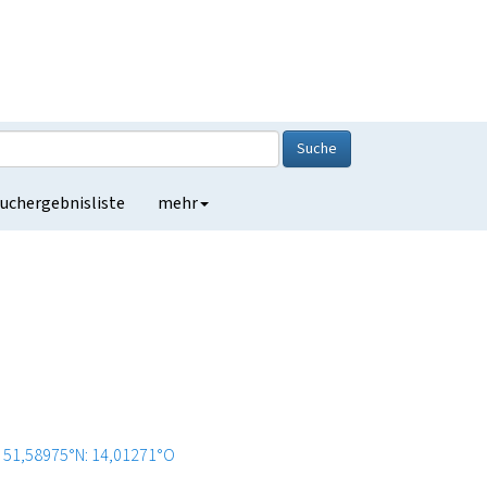
Suche
uchergebnisliste
mehr
i
51,58975°N: 14,01271°O