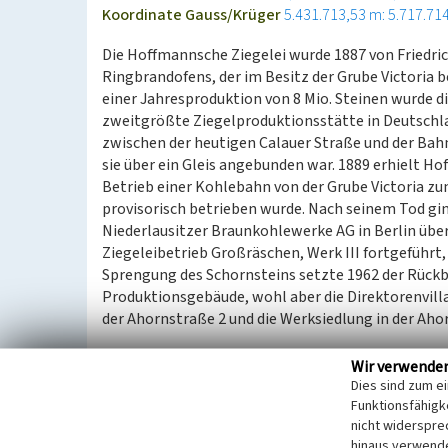
Koordinate Gauss/Krüger
5.431.713,53 m: 5.717.71
Die Hoffmannsche Ziegelei wurde 1887 von Friedri
Ringbrandofens, der im Besitz der Grube Victoria b
einer Jahresproduktion von 8 Mio. Steinen wurde die
zweitgrößte Ziegelproduktionsstätte in Deutschla
zwischen der heutigen Calauer Straße und der Bahn
sie über ein Gleis angebunden war. 1889 erhielt 
Betrieb einer Kohlebahn von der Grube Victoria z
provisorisch betrieben wurde. Nach seinem Tod ging
Niederlausitzer Braunkohlewerke AG in Berlin über
Ziegeleibetrieb Großräschen, Werk III fortgeführt, 
Sprengung des Schornsteins setzte 1962 der Rückba
Produktionsgebäude, wohl aber die Direktorenvilla
der Ahornstraße 2 und die Werksiedlung in der Aho
Datierung:
Wir verwende
Entstehung: 1887
Dies sind zum e
Funktionsfähigke
Stilllegung: 1960
nicht widerspre
Rückbau: 1962
hinaus verwende