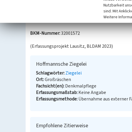
Nutzbarkeit uns
Quellen/Literaturangaben:
sind. Mit Anklic
Böhnisch, Fritz/Grune, Hans-Joachim/Jedrze
Weitere Informa
Großräschen 1998, S. 196-198.
BKM-Nummer:
32001572
(Erfassungsprojekt Lausitz, BLDAM 2023)
Hoffmannsche Ziegelei
Schlagwörter
Ziegelei
Ort
Großräschen
Fachsicht(en)
Denkmalpflege
Erfassungsmaßstab
Keine Angabe
Erfassungsmethode
Übernahme aus externer 
Empfohlene Zitierweise