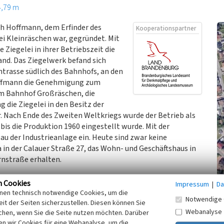
4,79 m
ch Hoffmann, dem Erfinder des
Kooperationspartner
ei Kleinräschen war, gegründet. Mit
 Ziegelei in ihrer Betriebszeit die
nd. Das Ziegelwerk befand sich
trasse südlich des Bahnhofs, an den
Hoffmann die Genehmigung zum
um Bahnhof Großräschen, die
 die Ziegelei in den Besitz der
. Nach Ende des Zweiten Weltkriegs wurde der Betrieb als
bis die Produktion 1960 eingestellt wurde. Mit der
u der Industrieanlage ein. Heute sind zwar keine
 in der Calauer Straße 27, das Wohn- und Geschäftshaus in
rnstraße erhalten.
n Cookies
Impressum
|
Da
inen technisch notwendige Cookies, um die
Notwendige 
it der Seiten sicherzustellen. Diesen können Sie
Webanalyse
chen, wenn Sie die Seite nutzen möchten. Darüber
n wir Cookies für eine Webanalyse, um die