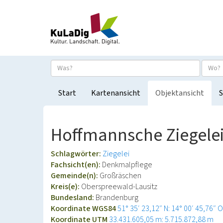
Start
Kartenansicht
Objektansicht
S
Hoffmannsche Ziegele
Schlagwörter:
Ziegelei
Fachsicht(en):
Denkmalpflege
Gemeinde(n):
Großräschen
Kreis(e):
Oberspreewald-Lausitz
Bundesland:
Brandenburg
Koordinate WGS84
51° 35′ 23,12″ N: 14° 00′ 45,76″ O
Koordinate UTM
33.431.605,05 m: 5.715.872,88 m