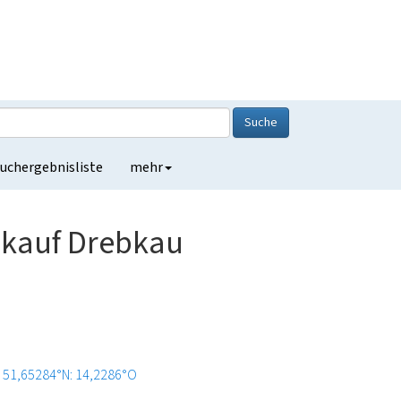
Suche
uchergebnisliste
mehr
kauf Drebkau
51,65284°N: 14,2286°O