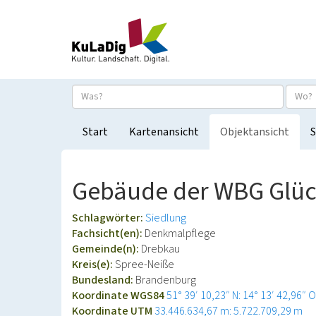
Start
Kartenansicht
Objektansicht
S
Gebäude der WBG Glüc
Schlagwörter:
Siedlung
Fachsicht(en):
Denkmalpflege
Gemeinde(n):
Drebkau
Kreis(e):
Spree-Neiße
Bundesland:
Brandenburg
Koordinate WGS84
51° 39′ 10,23″ N: 14° 13′ 42,96″ O
Koordinate UTM
33.446.634,67 m: 5.722.709,29 m