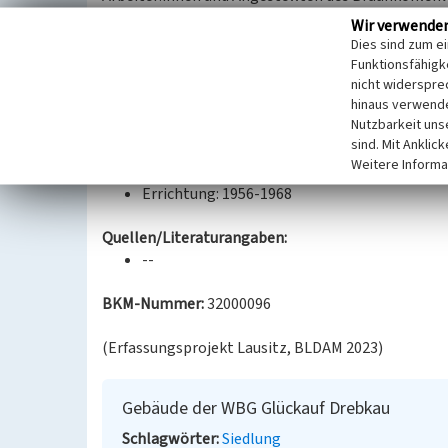
Stadt. Im ersten Bauabschnitt entstanden bis 195
Wir verwende
Spremberger Straße 30-52.
Dies sind zum e
Die Gebäude Spremberger Straße 20-24 und 26-28 
Funktionsfähigke
Genossenschaft 1960/1961 errichtet.
nicht widerspre
hinaus verwende
Von 1962 bis 1968 schließlich entstanden die Ges
Nutzbarkeit uns
a-c, 21 a-d und 45 a-d.
sind. Mit Anklic
Weitere Informa
Datierung:
Errichtung: 1956-1968
Quellen/Literaturangaben:
--
BKM-Nummer:
32000096
(Erfassungsprojekt Lausitz, BLDAM 2023)
Gebäude der WBG Glückauf Drebkau
Schlagwörter
Siedlung