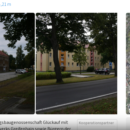
4,21 m
ngsbaugenossenschaft Glückauf mit
Kooperationspartner
erks Greifenhain sowie Bürgern der