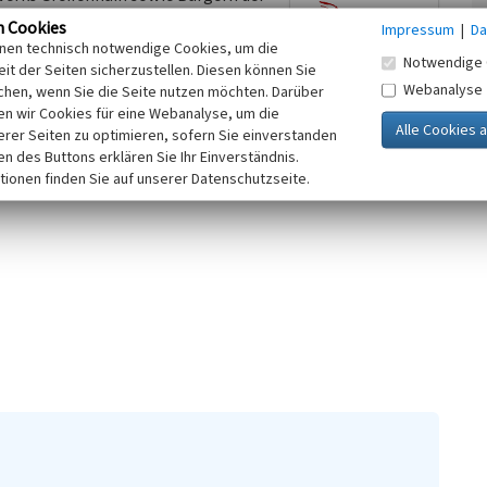
8 drei Reihenhausbauten an der
n Cookies
Impressum
|
Da
inen technisch notwendige Cookies, um die
Notwendige 
wurden als zweiter Bauabschnitt der
it der Seiten sicherzustellen. Diesen können Sie
Webanalyse
chen, wenn Sie die Seite nutzen möchten. Darüber
n wir Cookies für eine Webanalyse, um die
chossbauten Spremberger Straße 19
erer Seiten zu optimieren, sofern Sie einverstanden
ken des Buttons erklären Sie Ihr Einverständnis.
tionen finden Sie auf unserer Datenschutzseite.