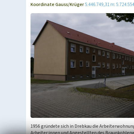
Koordinate Gauss/Krüger
5.446.749,31 m: 5.724.55
1956 gründete sich in Drebkau die Arbeiterwohnu
Arbeiter:innen und Angestellten des Braunkohlenw