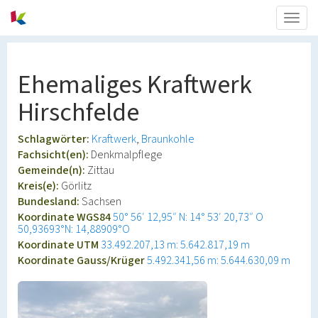
Togg
navig
Ehemaliges Kraftwerk
Hirschfelde
Schlagwörter:
Kraftwerk
Braunkohle
Fachsicht(en):
Denkmalpflege
Gemeinde(n):
Zittau
Kreis(e):
Görlitz
Bundesland:
Sachsen
Koordinate WGS84
50° 56′ 12,95″ N: 14° 53′ 20,73″ O
50,93693°N: 14,88909°O
Koordinate UTM
33.492.207,13 m: 5.642.817,19 m
Koordinate Gauss/Krüger
5.492.341,56 m: 5.644.630,09 m