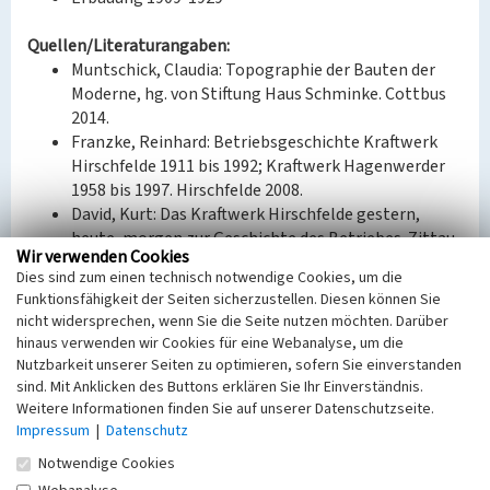
Quellen/Literaturangaben:
Muntschick, Claudia: Topographie der Bauten der
Moderne, hg. von Stiftung Haus Schminke. Cottbus
2014.
Franzke, Reinhard: Betriebsgeschichte Kraftwerk
Hirschfelde 1911 bis 1992; Kraftwerk Hagenwerder
1958 bis 1997. Hirschfelde 2008.
David, Kurt: Das Kraftwerk Hirschfelde gestern,
heute, morgen zur Geschichte des Betriebes. Zittau-
Wir verwenden Cookies
Görlitz 1958.
Dies sind zum einen technisch notwendige Cookies, um die
Funktionsfähigkeit der Seiten sicherzustellen. Diesen können Sie
Bauherr / Auftraggeber:
nicht widersprechen, wenn Sie die Seite nutzen möchten. Darüber
--
hinaus verwenden wir Cookies für eine Webanalyse, um die
Nutzbarkeit unserer Seiten zu optimieren, sofern Sie einverstanden
BKM-Nummer:
30800251
sind. Mit Anklicken des Buttons erklären Sie Ihr Einverständnis.
Weitere Informationen finden Sie auf unserer Datenschutzseite.
Impressum
|
Datenschutz
Ehemaliges Kraftwerk Hirschfelde
Notwendige Cookies
Schlagwörter