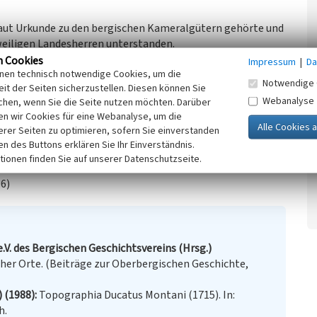
aut Urkunde zu den bergischen Kameralgütern gehörte und
weiligen Landesherren unterstanden.
edlung 1715 aus einem Hof, auch 1832 war Ommerborn
n Cookies
Impressum
|
Da
inen technisch notwendige Cookies, um die
uellmulde. Zur Ortslage, die hauptsächlich von Wald, aber
Notwendige 
it der Seiten sicherzustellen. Diesen können Sie
örte unmittelbar an die Bebauung angrenzend,
Webanalyse
chen, wenn Sie die Seite nutzen möchten. Darüber
n wir Cookies für eine Webanalyse, um die
erer Seiten zu optimieren, sofern Sie einverstanden
ken des Buttons erklären Sie Ihr Einverständnis.
tionen finden Sie auf unserer Datenschutzseite.
6)
.V. des Bergischen Geschichtsvereins (Hrsg.)
er Orte. (Beiträge zur Oberbergischen Geschichte,
) (1988)
Topographia Ducatus Montani (1715). In:
h.