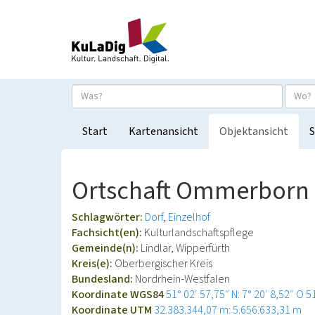
Start
Kartenansicht
Objektansicht
S
Ortschaft Ommerborn
Schlagwörter:
Dorf
Einzelhof
Fachsicht(en):
Kulturlandschaftspflege
Gemeinde(n):
Lindlar, Wipperfürth
Kreis(e):
Oberbergischer Kreis
Bundesland:
Nordrhein-Westfalen
Koordinate WGS84
51° 02′ 57,75″ N: 7° 20′ 8,52″ O
5
Koordinate UTM
32.383.344,07 m: 5.656.633,31 m