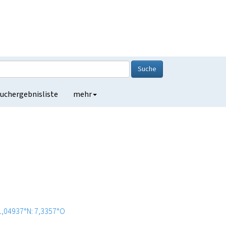
Suche
uchergebnisliste
mehr
1,04937°N: 7,3357°O