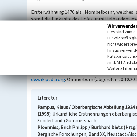
Ersterwähnung 1470 als „Mombelborn“, welches l
somit die Einkünfte des Hofes unmittelbar dem je
Laut Topographia Ducatus Montani bestand die Si
Wir verwende
Dies sind zum e
vermutlich ein Einzelhof in Hanglage nahe einer Q
Funktionsfähigke
auch von Acker- sowie Grünland umgeben war, geh
nicht widerspre
Gartenland.
hinaus verwende
Nutzbarkeit uns
(LVR-Fachbereich Umwelt, 2009)
sind. Mit Anklic
Weitere Informa
Internet
de.wikipedia.org
: Ommerborn (abgerufen 20.10.201
Literatur
Pampus, Klaus / Oberbergische Abteilung 1924 e
(1998)
Urkundliche Erstnennungen oberbergisch
Sonderband.) Gummersbach.
Ploennies, Erich Philipp / Burkhard Dietz (Hrsg.
Bergische Forschungen, Band XX, Neustadt/Aisc