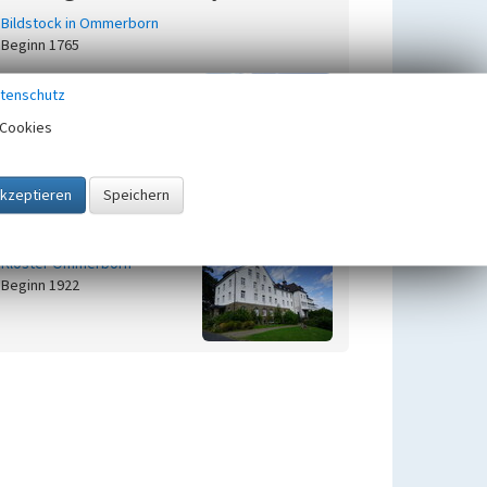
Bildstock in Ommerborn
Beginn 1765
Freilichtaltar am Kloster
tenschutz
Ommerborn
Beginn 1933
Cookies
Kapelle in Ommerborn
Beginn 1849
Kloster Ommerborn
Beginn 1922