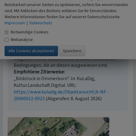
Beginn 1765
Nutzbarkeit unserer Seiten zu optimieren, sofern Sie einverstanden
sind. Mit Anklicken des Buttons erklären Sie Ihr Einverständnis.
Weitere Informationen finden Sie auf unserer Datenschutzseite.
Impressum
|
Datenschutz
Empfohlene Zitierweise
Notwendige Cookies
Urheberrechtlicher Hinweis
Webanalyse
Der hier präsentierte Inhalt ist urheberrechtlich
geschützt. Die angezeigten Medien unterliegen
möglicherweise zusätzlichen urheberrechtlichen
Bedingungen, die an diesen ausgewiesen sind.
Empfohlene Zitierweise
„Bildstock in Ommerborn”. In: KuLaDig,
Kultur.Landschaft.Digital. URL:
https://www.kuladig.de/Objektansicht/A-NF-
20060922-0023
(Abgerufen: 8. August 2026)