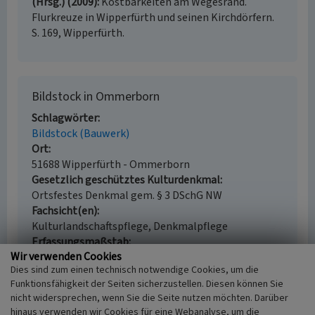
(Hrsg.) (2009)
Kostbarkeiten am Wegesrand.
Flurkreuze in Wipperfürth und seinen Kirchdörfern.
S. 169, Wipperfürth.
Bildstock in Ommerborn
Schlagwörter
Bildstock (Bauwerk)
Ort
51688 Wipperfürth - Ommerborn
Gesetzlich geschütztes Kulturdenkmal
Ortsfestes Denkmal gem. § 3 DSchG NW
Fachsicht(en)
Kulturlandschaftspflege, Denkmalpflege
Erfassungsmaßstab
Wir verwenden Cookies
i.d.R. 1:5.000 (größer als 1:20.000)
Dies sind zum einen technisch notwendige Cookies, um die
Erfassungsmethode
Funktionsfähigkeit der Seiten sicherzustellen. Diesen können Sie
Literaturauswertung, Archivauswertung
nicht widersprechen, wenn Sie die Seite nutzen möchten. Darüber
Historischer Zeitraum
hinaus verwenden wir Cookies für eine Webanalyse, um die