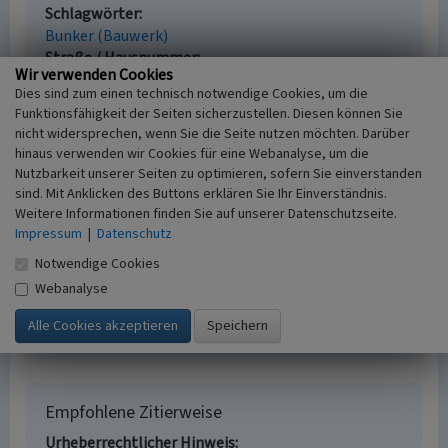
Schlagwörter
Bunker (Bauwerk)
Straße / Hausnummer
Wir verwenden Cookies
Brucher Straße
Dies sind zum einen technisch notwendige Cookies, um die
Ort
Funktionsfähigkeit der Seiten sicherzustellen. Diesen können Sie
51709 Marienheide - Wipperfließ
nicht widersprechen, wenn Sie die Seite nutzen möchten. Darüber
Fachsicht(en)
hinaus verwenden wir Cookies für eine Webanalyse, um die
Kulturlandschaftspflege
Nutzbarkeit unserer Seiten zu optimieren, sofern Sie einverstanden
Erfassungsmaßstab
sind. Mit Anklicken des Buttons erklären Sie Ihr Einverständnis.
i.d.R. 1:5.000 (größer als 1:20.000)
Weitere Informationen finden Sie auf unserer Datenschutzseite.
Erfassungsmethode
Impressum
|
Datenschutz
Literaturauswertung, Geländebegehung/-
Notwendige Cookies
kartierung
Webanalyse
Historischer Zeitraum
Beginn 1936 bis 1940
Empfohlene Zitierweise
Urheberrechtlicher Hinweis