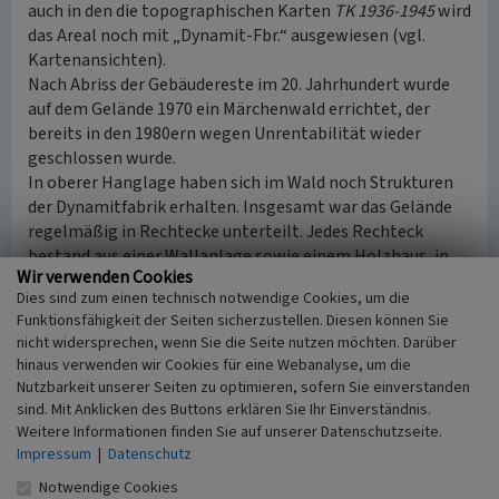
auch in den die topographischen Karten
TK 1936-1945
wird
das Areal noch mit „Dynamit-Fbr.“ ausgewiesen (vgl.
Kartenansichten).
Nach Abriss der Gebäudereste im 20. Jahrhundert wurde
auf dem Gelände 1970 ein Märchenwald errichtet, der
bereits in den 1980ern wegen Unrentabilität wieder
geschlossen wurde.
In oberer Hanglage haben sich im Wald noch Strukturen
der Dynamitfabrik erhalten. Insgesamt war das Gelände
regelmäßig in Rechtecke unterteilt. Jedes Rechteck
bestand aus einer Wallanlage sowie einem Holzhaus, in
Wir verwenden Cookies
dem das Dynamitpulver gemischt wurde. Die Wälle
Dies sind zum einen technisch notwendige Cookies, um die
dienten zum Schutz im Falle von Explosionen.
Funktionsfähigkeit der Seiten sicherzustellen. Diesen können Sie
nicht widersprechen, wenn Sie die Seite nutzen möchten. Darüber
(LVR-Fachbereich Umwelt, 2014 / Franz-Josef Knöchel,
hinaus verwenden wir Cookies für eine Webanalyse, um die
Digitales Kulturerbe LVR, 2026)
Nutzbarkeit unserer Seiten zu optimieren, sofern Sie einverstanden
sind. Mit Anklicken des Buttons erklären Sie Ihr Einverständnis.
Internet
Weitere Informationen finden Sie auf unserer Datenschutzseite.
www.oberwipper.de
: Die Feuerwehr in Marienheide (Stand
Impressum
|
Datenschutz
15.10.2007, abgerufen 09.01.2014)
Notwendige Cookies