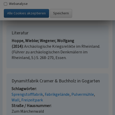
de.wikipedia.org
: Carl Emil Buchholz (abgerufen
Webanalyse
12.01.2026)
de.wikipedia.org
: Gogarten (abgerufen 12.01.2026)
de.wikipedia.org
: Krommenohl (abgerufen 12.01.2026)
Literatur
Hoppe, Wiebke; Wegener, Wolfgang
(2014)
Archäologische Kriegsrelikte im Rheinland.
(Führer zu archäologischen Denkmälern im
Rheinland, 5.) S. 268-270, Essen.
Dynamitfabrik Cramer & Buchholz in Gogarten
Schlagwörter
Sprengstofffabrik
Fabrikgelände
Pulvermühle
Wall
Freizeitpark
Straße / Hausnummer
Zum Märchenwald