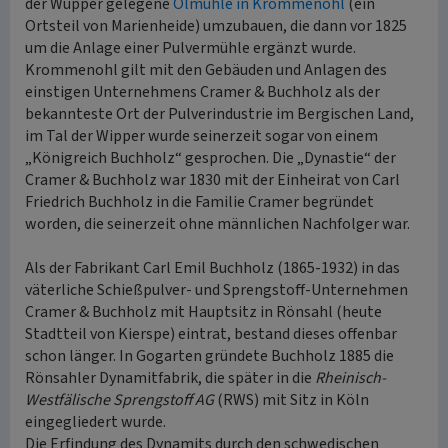
der Wupper gelegene
Ölmühle in Krommenohl
(ein
Ortsteil von Marienheide) umzubauen, die dann vor 1825
um die Anlage einer Pulvermühle ergänzt wurde.
Krommenohl gilt mit den Gebäuden und Anlagen des
einstigen Unternehmens Cramer & Buchholz als der
bekannteste Ort der Pulverindustrie im Bergischen Land,
im Tal der Wipper wurde seinerzeit sogar von einem
„Königreich Buchholz“ gesprochen. Die „Dynastie“ der
Cramer & Buchholz war 1830 mit der Einheirat von Carl
Friedrich Buchholz in die Familie Cramer begründet
worden, die seinerzeit ohne männlichen Nachfolger war.
Als der Fabrikant Carl Emil Buchholz (1865-1932) in das
väterliche Schießpulver- und Sprengstoff-Unternehmen
Cramer & Buchholz mit Hauptsitz in Rönsahl (heute
Stadtteil von Kierspe) eintrat, bestand dieses offenbar
schon länger. In Gogarten gründete Buchholz 1885 die
Rönsahler Dynamitfabrik, die später in die
Rheinisch-
Westfälische Sprengstoff AG
(RWS) mit Sitz in Köln
eingegliedert wurde.
Die Erfindung des Dynamits durch den schwedischen