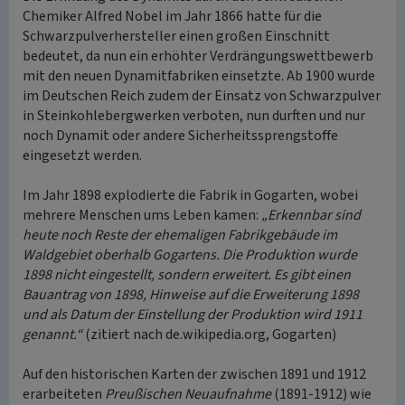
Chemiker Alfred Nobel im Jahr 1866 hatte für die
Schwarzpulverhersteller einen großen Einschnitt
bedeutet, da nun ein erhöhter Verdrängungswettbewerb
mit den neuen Dynamitfabriken einsetzte. Ab 1900 wurde
im Deutschen Reich zudem der Einsatz von Schwarzpulver
in Steinkohlebergwerken verboten, nun durften und nur
noch Dynamit oder andere Sicherheitssprengstoffe
eingesetzt werden.
Im Jahr 1898 explodierte die Fabrik in Gogarten, wobei
mehrere Menschen ums Leben kamen:
„Erkennbar sind
heute noch Reste der ehemaligen Fabrikgebäude im
Waldgebiet oberhalb Gogartens. Die Produktion wurde
1898 nicht eingestellt, sondern erweitert. Es gibt einen
Bauantrag von 1898, Hinweise auf die Erweiterung 1898
und als Datum der Einstellung der Produktion wird 1911
genannt.“
(zitiert nach de.wikipedia.org, Gogarten)
Auf den historischen Karten der zwischen 1891 und 1912
erarbeiteten
Preußischen Neuaufnahme
(1891-1912) wie