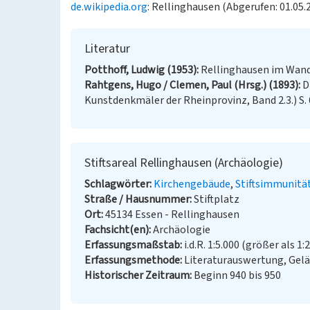
de.wikipedia.org
: Rellinghausen (Abgerufen: 01.05.
Literatur
Potthoff, Ludwig (1953)
Rellinghausen im Wandel
Rahtgens, Hugo / Clemen, Paul (Hrsg.) (1893)
D
Kunstdenkmäler der Rheinprovinz, Band 2.3.) S. 67
Stiftsareal Rellinghausen (Archäologie)
Schlagwörter
Kirchengebäude
Stiftsimmunitä
Straße / Hausnummer
Stiftplatz
Ort
45134 Essen - Rellinghausen
Fachsicht(en)
Archäologie
Erfassungsmaßstab
i.d.R. 1:5.000 (größer als 1:
Erfassungsmethode
Literaturauswertung, Gel
Historischer Zeitraum
Beginn 940 bis 950