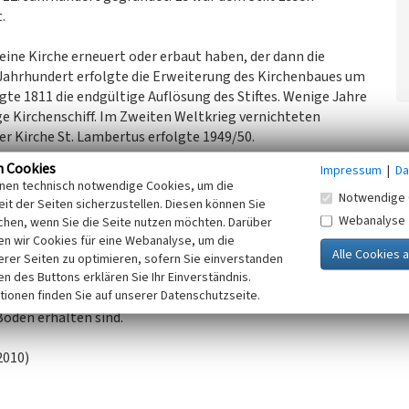
.
 eine Kirche erneuert oder erbaut haben, der dann die
4. Jahrhundert erfolgte die Erweiterung des Kirchenbaues um
lgte 1811 die endgültige Auflösung des Stiftes. Wenige Jahre
ige Kirchenschiff. Im Zweiten Weltkrieg vernichteten
r Kirche St. Lambertus erfolgte 1949/50.
n Cookies
Impressum
|
Da
n Stiftsgebäuden existieren noch zwei Gebäude an der
inen technisch notwendige Cookies, um die
nahmen erfolgten. Der Bereich des alten Friedhofes ist
Notwendige 
it der Seiten sicherzustellen. Diesen können Sie
teine weisen auf die ursprüngliche Nutzung hin. Die
Webanalyse
chen, wenn Sie die Seite nutzen möchten. Darüber
direkt nördlich an die Kirche angrenzenden Stiftsgebäude
n wir Cookies für eine Webanalyse, um die
e.
erer Seiten zu optimieren, sofern Sie einverstanden
ken des Buttons erklären Sie Ihr Einverständnis.
tionen finden Sie auf unserer Datenschutzseite.
tet werden, dass Fundamentreste dieser Gebäude sowie
oden erhalten sind.
2010)