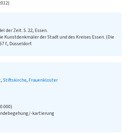
2012)
 der Zeit. S. 22, Essen.
ie Kunstdenkmäler der Stadt und des Kreises Essen. (Die
 f., Düsseldorf.
t
Stiftskirche
Frauenkloster
20.000)
ändebegehung/-kartierung