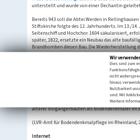
unterstellt und wurde von einer Dechantin geleitet
Bereits 943 soll die Abtei Werden in Rellinghausen
Stiftskirche folgte des 12. Jahrhunderts. Im 13./1
Seitenschiff und Hochchor. 1604 säkularisiert, erfo
später, 1822, ersetzte ein Neubau das alte baufäll
Brandbomben diesen Bau. Die Wiederherstellung de
Wir verwende
Von den unmittelbar um die Kirche gelegenen alte
Dies sind zum e
Südwestseite, an denen um 1985 Restaurierungsmaß
Funktionsfähigke
als Parkanlage gestaltet. Einige wenige alte Grabs
nicht widerspre
Urkatasterkarte von 1822 zeigt den Grundriss der 
hinaus verwende
sowie drei weitere Gebäude an der Ost- und Südseit
Nutzbarkeit uns
sind. Mit Anklic
Weitere Informa
Nach dem derzeitigen Forschungsstand darf erwar
älterer Vorgängerbauten als Bodendenkmäler im B
(LVR-Amt für Bodendenkmalpflege im Rheinland, 
Internet