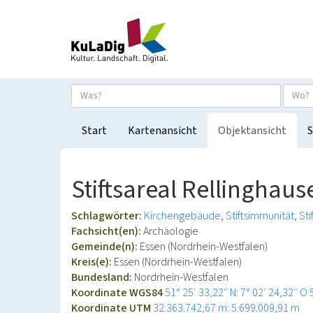
Start
Kartenansicht
Objektansicht
S
Stiftsareal Rellinghaus
Schlagwörter:
Kirchengebäude
Stiftsimmunität
Sti
Fachsicht(en):
Archäologie
Gemeinde(n):
Essen (Nordrhein-Westfalen)
Kreis(e):
Essen (Nordrhein-Westfalen)
Bundesland:
Nordrhein-Westfalen
Koordinate WGS84
51° 25′ 33,22″ N: 7° 02′ 24,32″ O
Koordinate UTM
32.363.742,67 m: 5.699.009,91 m