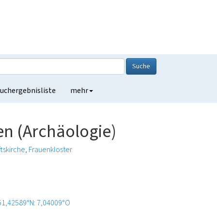
Suche
uchergebnisliste
mehr
en (Archäologie)
ftskirche
Frauenkloster
51,42589°N: 7,04009°O