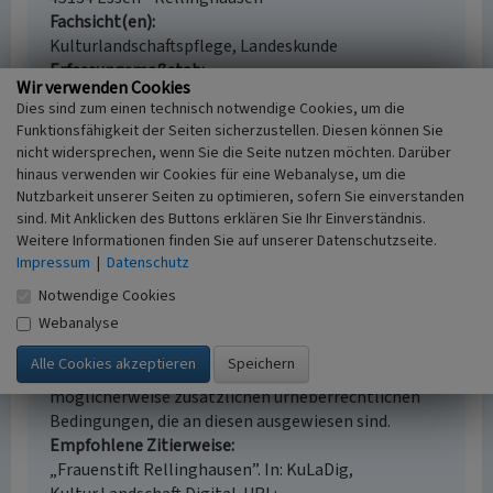
Fachsicht(en)
Kulturlandschaftspflege, Landeskunde
Erfassungsmaßstab
Wir verwenden Cookies
i.d.R. 1:5.000 (größer als 1:20.000)
Dies sind zum einen technisch notwendige Cookies, um die
Erfassungsmethode
Funktionsfähigkeit der Seiten sicherzustellen. Diesen können Sie
Literaturauswertung
nicht widersprechen, wenn Sie die Seite nutzen möchten. Darüber
Historischer Zeitraum
hinaus verwenden wir Cookies für eine Webanalyse, um die
Beginn 1165 bis 1175, Ende 1802
Nutzbarkeit unserer Seiten zu optimieren, sofern Sie einverstanden
sind. Mit Anklicken des Buttons erklären Sie Ihr Einverständnis.
Weitere Informationen finden Sie auf unserer Datenschutzseite.
Impressum
|
Datenschutz
Empfohlene Zitierweise
Notwendige Cookies
Webanalyse
Urheberrechtlicher Hinweis
Der hier präsentierte Inhalt ist urheberrechtlich
geschützt. Die angezeigten Medien unterliegen
möglicherweise zusätzlichen urheberrechtlichen
Bedingungen, die an diesen ausgewiesen sind.
Empfohlene Zitierweise
„Frauenstift Rellinghausen”. In: KuLaDig,