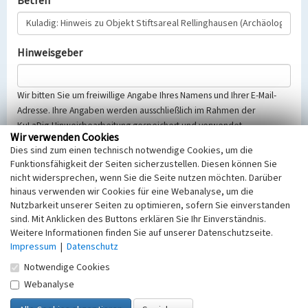
Betreff
Hinweisgeber
Wir bitten Sie um freiwillige Angabe Ihres Namens und Ihrer E-Mail-
Adresse. Ihre Angaben werden ausschließlich im Rahmen der
KuLaDig-Hinweisbearbeitung gespeichert und verwendet.
Wir verwenden Cookies
Selbstverständlich werden diese entsprechend der Vorschriften des
Dies sind zum einen technisch notwendige Cookies, um die
Telemediengesetzes, des Datenschutzgesetzes NRW und der seit
Funktionsfähigkeit der Seiten sicherzustellen. Diesen können Sie
dem 25.05.2018 gültigen Europäischen Datenschutzgrundverordnung
nicht widersprechen, wenn Sie die Seite nutzen möchten. Darüber
(EU-DSGVO) vertraulich behandelt, beachten Sie bitte unsere
hinaus verwenden wir Cookies für eine Webanalyse, um die
Hinweise zum
Datenschutz
.
Nutzbarkeit unserer Seiten zu optimieren, sofern Sie einverstanden
sind. Mit Anklicken des Buttons erklären Sie Ihr Einverständnis.
Nachricht
Weitere Informationen finden Sie auf unserer Datenschutzseite.
Impressum
|
Datenschutz
Notwendige Cookies
Webanalyse
Sicherheitsabfrage
Tragen Sie unten das Rechenergebnis aus der