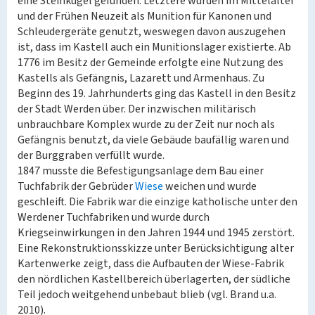
eine Steinkugel gefunden. Letztere wurden im Mittelalter
und der Frühen Neuzeit als Munition für Kanonen und
Schleudergeräte genutzt, weswegen davon auszugehen
ist, dass im Kastell auch ein Munitionslager existierte. Ab
1776 im Besitz der Gemeinde erfolgte eine Nutzung des
Kastells als Gefängnis, Lazarett und Armenhaus. Zu
Beginn des 19. Jahrhunderts ging das Kastell in den Besitz
der Stadt Werden über. Der inzwischen militärisch
unbrauchbare Komplex wurde zu der Zeit nur noch als
Gefängnis benutzt, da viele Gebäude baufällig waren und
der Burggraben verfüllt wurde.
1847 musste die Befestigungsanlage dem Bau einer
Tuchfabrik der Gebrüder
Wiese
weichen und wurde
geschleift. Die Fabrik war die einzige katholische unter den
Werdener Tuchfabriken und wurde durch
Kriegseinwirkungen in den Jahren 1944 und 1945 zerstört.
Eine Rekonstruktionsskizze unter Berücksichtigung alter
Kartenwerke zeigt, dass die Aufbauten der Wiese-Fabrik
den nördlichen Kastellbereich überlagerten, der südliche
Teil jedoch weitgehend unbebaut blieb (vgl. Brand u.a.
2010).