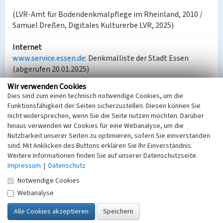
(LVR-Amt für Bodendenkmalpflege im Rheinland, 2010 /
Samuel Dreßen, Digitales Kulturerbe LVR, 2025)
Internet
www.service.essen.de
: Denkmalliste der Stadt Essen
(abgerufen 20.01.2025)
Wir verwenden Cookies
Dies sind zum einen technisch notwendige Cookies, um die
Literatur
Funktionsfähigkeit der Seiten sicherzustellen. Diesen können Sie
Brand, Cordula; Hopp, Detlef; Roderig, Ralf;
nicht widersprechen, wenn Sie die Seite nutzen möchten. Darüber
Schneider, Elke (2010)
Die Visualisierung des
hinaus verwenden wir Cookies für eine Webanalyse, um die
Nutzbarkeit unserer Seiten zu optimieren, sofern Sie einverstanden
Werdener Kastells. Das Stadtmodell der Stadt
sind. Mit Anklicken des Buttons erklären Sie Ihr Einverständnis.
Essen. (Berichte aus der Essener Denkmalpflege 2.)
Weitere Informationen finden Sie auf unserer Datenschutzseite.
Essen.
Impressum
|
Datenschutz
Keyser, Erich (1956)
Rheinisches Städtebuch.
(Deutsches Städtebuch. Handbuch städtischer
Notwendige Cookies
Geschichte, Band III.) S. 166, Stuttgart.
Webanalyse
Rahtgens, Hugo / Clemen, Paul (Hrsg.) (1893)
Die
Kunstdenkmäler der Stadt und des Kreises Essen.