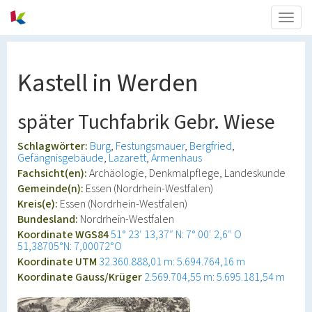
Togg
navig
Kastell in Werden
später Tuchfabrik Gebr. Wiese
Schlagwörter:
Burg
Festungsmauer
Bergfried
Gefängnisgebäude
Lazarett
Armenhaus
Fachsicht(en):
Archäologie, Denkmalpflege, Landeskunde
Gemeinde(n):
Essen (Nordrhein-Westfalen)
Kreis(e):
Essen (Nordrhein-Westfalen)
Bundesland:
Nordrhein-Westfalen
Koordinate WGS84
51° 23′ 13,37″ N: 7° 00′ 2,6″ O
51,38705°N: 7,00072°O
Koordinate UTM
32.360.888,01 m: 5.694.764,16 m
Koordinate Gauss/Krüger
2.569.704,55 m: 5.695.181,54 m