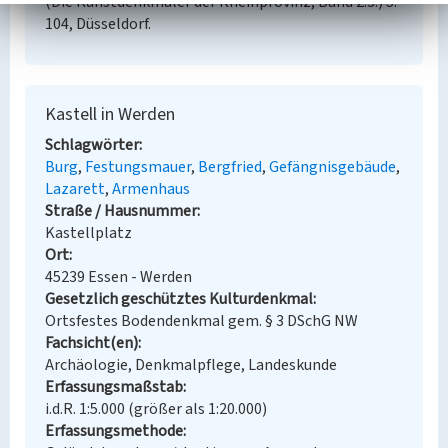
(Die Kunstdenkmäler der Rheinprovinz, Band 2.3.) S.
104, Düsseldorf.
Kastell in Werden
Schlagwörter
Burg
Festungsmauer
Bergfried
Gefängnisgebäude
Lazarett
Armenhaus
Straße / Hausnummer
Kastellplatz
Ort
45239 Essen - Werden
Gesetzlich geschütztes Kulturdenkmal
Ortsfestes Bodendenkmal gem. § 3 DSchG NW
Fachsicht(en)
Archäologie, Denkmalpflege, Landeskunde
Erfassungsmaßstab
i.d.R. 1:5.000 (größer als 1:20.000)
Erfassungsmethode