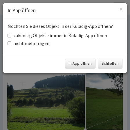
Togg
×
In App öffnen
navig
Möchten Sie dieses Objekt in der Kuladig-App öffnen?
Ackerterrassen in der
zukünftig Objekte immer in Kuladig-App öffnen
Gemeinde Dahlem
nicht mehr fragen
Schlagwörter:
Ackerterrasse
Stufenrain
Grünland
Fachsicht(en):
Kulturlandschaftspflege, Naturschutz
In App öffnen
Schließen