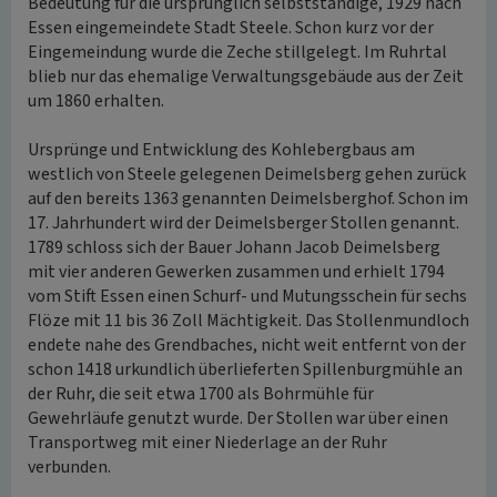
Bedeutung für die ursprünglich selbstständige, 1929 nach
Essen eingemeindete Stadt Steele. Schon kurz vor der
Eingemeindung wurde die Zeche stillgelegt. Im Ruhrtal
blieb nur das ehemalige Verwaltungsgebäude aus der Zeit
um 1860 erhalten.
Ursprünge und Entwicklung des Kohlebergbaus am
westlich von Steele gelegenen Deimelsberg gehen zurück
auf den bereits 1363 genannten Deimelsberghof. Schon im
17. Jahrhundert wird der Deimelsberger Stollen genannt.
1789 schloss sich der Bauer Johann Jacob Deimelsberg
mit vier anderen Gewerken zusammen und erhielt 1794
vom Stift Essen einen Schurf- und Mutungsschein für sechs
Flöze mit 11 bis 36 Zoll Mächtigkeit. Das Stollenmundloch
endete nahe des Grendbaches, nicht weit entfernt von der
schon 1418 urkundlich überlieferten Spillenburgmühle an
der Ruhr, die seit etwa 1700 als Bohrmühle für
Gewehrläufe genutzt wurde. Der Stollen war über einen
Transportweg mit einer Niederlage an der Ruhr
verbunden.