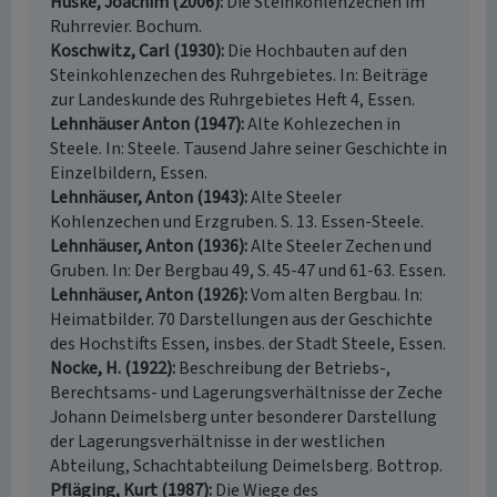
Huske, Joachim (2006)
Die Steinkohlenzechen im
Ruhrrevier. Bochum.
Koschwitz, Carl (1930)
Die Hochbauten auf den
Steinkohlenzechen des Ruhrgebietes. In: Beiträge
zur Landeskunde des Ruhrgebietes Heft 4, Essen.
Lehnhäuser Anton (1947)
Alte Kohlezechen in
Steele. In: Steele. Tausend Jahre seiner Geschichte in
Einzelbildern, Essen.
Lehnhäuser, Anton (1943)
Alte Steeler
Kohlenzechen und Erzgruben. S. 13. Essen-Steele.
Lehnhäuser, Anton (1936)
Alte Steeler Zechen und
Gruben. In: Der Bergbau 49, S. 45-47 und 61-63. Essen.
Lehnhäuser, Anton (1926)
Vom alten Bergbau. In:
Heimatbilder. 70 Darstellungen aus der Geschichte
des Hochstifts Essen, insbes. der Stadt Steele, Essen.
Nocke, H. (1922)
Beschreibung der Betriebs-,
Berechtsams- und Lagerungsverhältnisse der Zeche
Johann Deimelsberg unter besonderer Darstellung
der Lagerungsverhältnisse in der westlichen
Abteilung, Schachtabteilung Deimelsberg. Bottrop.
Pfläging, Kurt (1987)
Die Wiege des