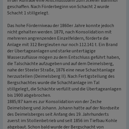
in der Ruhraue eine Anschlussbahn zum Steeler Bahnhof
geschaffen. Nach Förderbeginn von Schacht 2 wurde
Schacht 1 stillgelegt.
Das hohe Förderniveau der 1860er Jahre konnte jedoch
nicht gehalten werden. 1870, nach Konsolidation mit
mehreren angrenzenden Einzelfeldern, förderte die
Anlage mit 312 Bergleuten nur noch 112.141 t. Ein Brand
der Übertageanlagen und starke untertägige
Wasserzuflüsse mögen zu dem Entschluss geführt haben,
die Talschächte aufzugeben und auf dem Deimelsberg,
nahe der Steeler Straße, 1876 eine neue Schachtanlage
herzustellen (Deimelsberg II). Nach Fertigstellung des
Bergschachtes wurde die Schachtanlage im Tal
stillgelegt, die Schächte verfüllt und die Übertageanlagen
bis 1900 abgebrochen.
1885/87 kam es zur Konsolidation von der Zeche
Deimelsberg und Johann. Johann hatte auf der Nordseite
des Deimelsberges seit Anfang des 19. Jahrhunderts
zuerst im Stollenbetrieb und seit 1856 im Tiefbau Kohle
abgebaut. Schon bald wurde der Bergschacht von