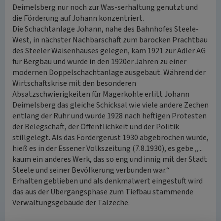
Deimelsberg nur noch zur Was-serhaltung genutzt und
die Förderung auf Johann konzentriert.
Die Schachtanlage Johann, nahe des Bahnhofes Steele-
West, in nächster Nachbarschaft zum barocken Prachtbau
des Steeler Waisenhauses gelegen, kam 1921 zur Adler AG
für Bergbau und wurde in den 1920er Jahren zu einer
modernen Doppelschachtanlage ausgebaut. Während der
Wirtschaftskrise mit den besonderen
Absatzschwierigkeiten für Magerkohle erlitt Johann
Deimelsberg das gleiche Schicksal wie viele andere Zechen
entlang der Ruhr und wurde 1928 nach heftigen Protesten
der Belegschaft, der Öffentlichkeit und der Politik
stillgelegt. Als das Fördergerüst 1930 abgebrochen wurde,
hieß es in der Essener Volkszeitung (7.8.1930), es gebe „...
kaum ein anderes Werk, das so eng und innig mit der Stadt
Steele und seiner Bevölkerung verbunden war.“
Erhalten geblieben und als denkmalwert eingestuft wird
das aus der Übergangsphase zum Tiefbau stammende
Verwaltungsgebäude der Talzeche.