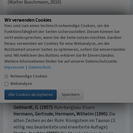
(Walter Buschmann, 2010)
Literatur
Wir verwenden Cookies
Dies sind zum einen technisch notwendige Cookies, um die
Buschmann, Walter (1998)
Zechen und Kokereien
Funktionsfähigkeit der Seiten sicherzustellen. Diesen können Sie
im rheinischen Steinkohlenbergbau.. Aachener
nicht widersprechen, wenn Sie die Seite nutzen möchten. Darüber
Revier und westliches Ruhrgebiet. (Die Bau- und
hinaus verwenden wir Cookies für eine Webanalyse, um die
Kunstdenkmäler des Rheinlandes 1.) Berlin.
Nutzbarkeit unserer Seiten zu optimieren, sofern Sie einverstanden
Dickhoff, Erwin (1979)
Essener Straßen -
sind. Mit Anklicken des Buttons erklären Sie Ihr Einverständnis.
Weitere Informationen finden Sie auf unserer Datenschutzseite.
Stadtgeschichte im Spiegel der Straßennamen.
Impressum
|
Datenschutz
Essen.
Forschpieper, W. (1880)
Führer durch die rheinisch-
Notwendige Cookies
westfälische Bergwerks-Industrie. Mit zahlreichen
Webanalyse
Situations-plänen, Profilen, graphischen
Darstellungen und einer Übersichtskarte.
Oberhausen.
Gebhardt, G. (1957)
Ruhrbergbau. Essen.
Hermann, Gertrude; Hermann, Wilhelm (1990)
Die
alten Zechen an der Ruhr. Königstein im Taunus (3.
völlig neu bearbeitete und erweiterte Auflage).